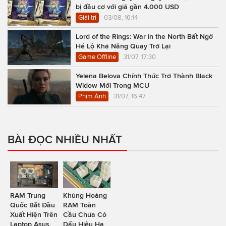
bị đầu cơ với giá gần 4.000 USD
Giải trí
03/08, 16:14
Lord of the Rings: War in the North Bất Ngờ
Hé Lộ Khả Năng Quay Trở Lại
Game Offline
31/07, 17:30
Yelena Belova Chính Thức Trở Thành Black
Widow Mới Trong MCU
Phim Ảnh
31/07, 16:47
BÀI ĐỌC NHIỀU NHẤT
RAM Trung
Khủng Hoảng
Quốc Bắt Đầu
RAM Toàn
Xuất Hiện Trên
Cầu Chưa Có
Laptop Asus,
Dấu Hiệu Hạ