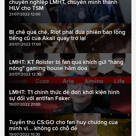
chuyên nghiệp LMHT, chuyển mình thành
HLV cho TSM
21/07/2022 12:00
Bị chê quá chê, Riot phải đưa phiên bản lồng
tiếng cũ của Akali quay trở lại
20/07/2022 17:00
LMHT: KT Rolster bị fan quá khích gửi "hàng
nóng" gaming house hăm dọa
20/07/2022 12:30
LMHT: T1 chính thức đệ đơn khởi kiện hình
sự đối với antifan Faker
19/07/2022 21:00
Tuyển thủ CS:GO cho fan huy chương của
mình vì... không có chỗ để
19/07/2022 15:30