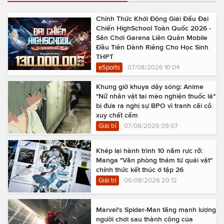
Chính Thức Khởi Động Giải Đấu Đại
Chiến HighSchool Toàn Quốc 2026 -
Sân Chơi Garena Liên Quân Mobile
Đầu Tiên Dành Riêng Cho Học Sinh
THPT
eSports
07/08/2026 10:04
Khung giờ khuya dậy sóng: Anime
"Nữ nhân vật tai mèo nghiện thuốc lá"
bị đưa ra nghị sự BPO vì tranh cãi cổ
xuy chất cấm
Giải trí
07/08/2026 09:07
Khép lại hành trình 10 năm rực rỡ:
Manga "Văn phòng thám tử quái vật"
chính thức kết thúc ở tập 26
Giải trí
06/08/2026 20:12
Marvel's Spider-Man tăng mạnh lượng
người chơi sau thành công của