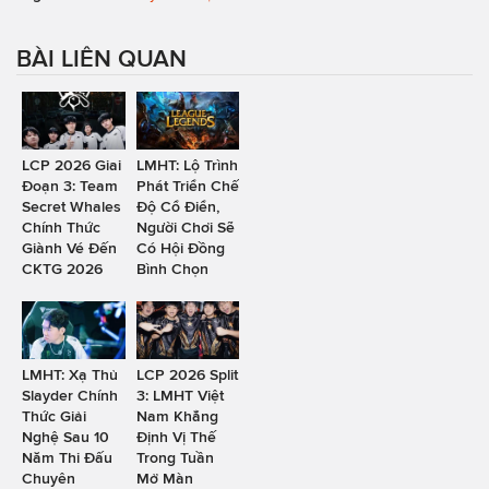
BÀI LIÊN QUAN
LCP 2026 Giai
LMHT: Lộ Trình
Đoạn 3: Team
Phát Triển Chế
Secret Whales
Độ Cổ Điển,
Chính Thức
Người Chơi Sẽ
Giành Vé Đến
Có Hội Đồng
CKTG 2026
Bình Chọn
LMHT: Xạ Thủ
LCP 2026 Split
Slayder Chính
3: LMHT Việt
Thức Giải
Nam Khẳng
Nghệ Sau 10
Định Vị Thế
Năm Thi Đấu
Trong Tuần
Chuyên
Mở Màn