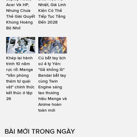
Acer Và HP,
Nhiệt, Giá Linh
Nhưng Chưa
Kiện Có Thể
Thể Giải Quyết
Tiếp Tục Tăng
Khủng Hoảng
Đến 2028
Bộ Nhớ
Khép lại hành
Cú bắt tay lịch
trình 10 năm
sử 4 tỷ Yên:
rực rỡ: Manga
"Gã khổng lồ"
"Văn phòng
Bandai bắt tay
thám tử quái
cùng Twin
vật" chính thức
Engine sáng
kết thúc ở tập
tạo thương
26
hiệu Manga và
Anime hoàn
toàn mới
BÀI MỚI TRONG NGÀY