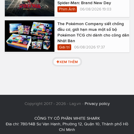
Spider-Man: Brand New Day
Phim Ảnh
06/08/2026 19:03
The Pokémon Company siết chống
đầu cơ, giới hạn mua một số bộ
Pokémon TCG chỉ dành cho công dân
Nhật Bản
Giải trí
06/08/2026 17:37
XEM THÊM
Copyright 2017 - 2026 - Lag.vn -
Privacy policy
CÔNG TY CỔ PHẦN WHITE SHARK
Địa chỉ: 780/14B Sư Vạn Hạnh, Phường 12, Quận 10, Thành phố Hồ
Chí Minh