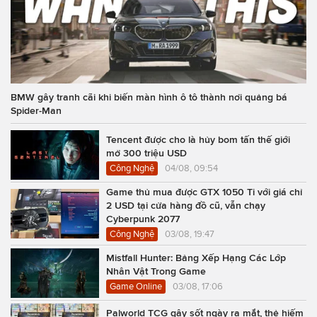
BMW gây tranh cãi khi biến màn hình ô tô thành nơi quảng bá
Spider-Man
Tencent được cho là hủy bom tấn thế giới
mở 300 triệu USD
Công Nghệ
04/08, 09:54
Game thủ mua được GTX 1050 Ti với giá chỉ
2 USD tại cửa hàng đồ cũ, vẫn chạy
Cyberpunk 2077
Công Nghệ
03/08, 19:47
Mistfall Hunter: Bảng Xếp Hạng Các Lớp
Nhân Vật Trong Game
Game Online
03/08, 17:06
Palworld TCG gây sốt ngày ra mắt, thẻ hiếm