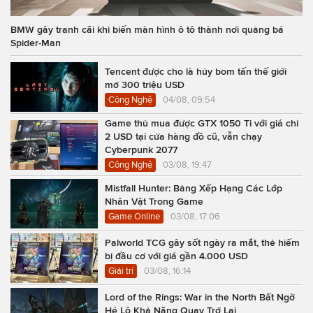
BMW gây tranh cãi khi biến màn hình ô tô thành nơi quảng bá
Spider-Man
Tencent được cho là hủy bom tấn thế giới
mở 300 triệu USD
Công Nghệ
04/08, 09:54
Game thủ mua được GTX 1050 Ti với giá chỉ
2 USD tại cửa hàng đồ cũ, vẫn chạy
Cyberpunk 2077
Công Nghệ
03/08, 19:47
Mistfall Hunter: Bảng Xếp Hạng Các Lớp
Nhân Vật Trong Game
Game Online
03/08, 17:06
Palworld TCG gây sốt ngày ra mắt, thẻ hiếm
bị đầu cơ với giá gần 4.000 USD
Giải trí
03/08, 16:14
Lord of the Rings: War in the North Bất Ngờ
Hé Lộ Khả Năng Quay Trở Lại