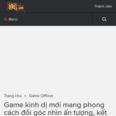
Thành viên
Menu
Trang chủ
Game Offline
Game kinh dị mới mang phong
cách đổi góc nhìn ấn tượng, kết