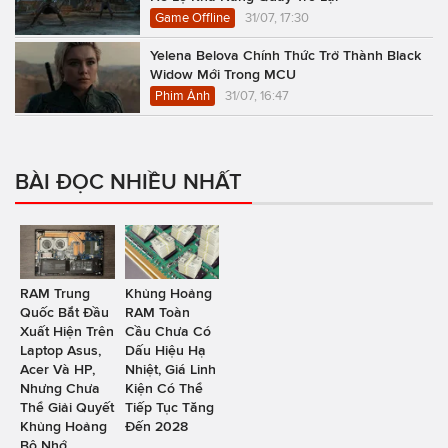
Game Offline
31/07, 17:30
Yelena Belova Chính Thức Trở Thành Black
Widow Mới Trong MCU
Phim Ảnh
31/07, 16:47
BÀI ĐỌC NHIỀU NHẤT
RAM Trung
Khủng Hoảng
Quốc Bắt Đầu
RAM Toàn
Xuất Hiện Trên
Cầu Chưa Có
Laptop Asus,
Dấu Hiệu Hạ
Acer Và HP,
Nhiệt, Giá Linh
Nhưng Chưa
Kiện Có Thể
Thể Giải Quyết
Tiếp Tục Tăng
Khủng Hoảng
Đến 2028
Bộ Nhớ