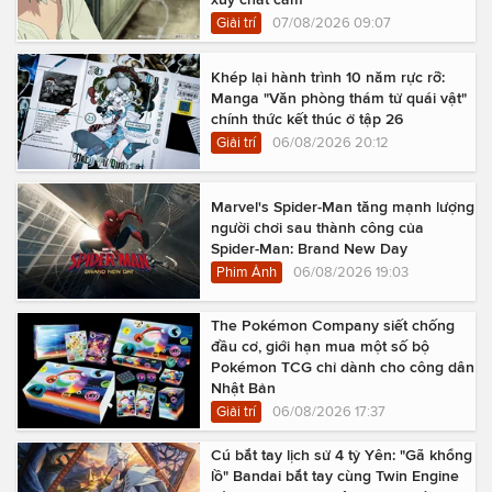
Giải trí
07/08/2026 09:07
Khép lại hành trình 10 năm rực rỡ:
Manga "Văn phòng thám tử quái vật"
chính thức kết thúc ở tập 26
Giải trí
06/08/2026 20:12
Marvel's Spider-Man tăng mạnh lượng
người chơi sau thành công của
Spider-Man: Brand New Day
Phim Ảnh
06/08/2026 19:03
The Pokémon Company siết chống
đầu cơ, giới hạn mua một số bộ
Pokémon TCG chỉ dành cho công dân
Nhật Bản
Giải trí
06/08/2026 17:37
Cú bắt tay lịch sử 4 tỷ Yên: "Gã khổng
lồ" Bandai bắt tay cùng Twin Engine