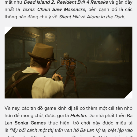
mắt như
Dead Island 2, Resident Evil 4 Remake
và gần đây
nhất là
Texas Chain Saw Massacre,
bên cạnh đó là các
thông báo đáng chú ý về
Silent Hill
và
Alone in the Dark.
Và nay, các tín đồ game kinh dị sẽ có thêm một cái tên nhỏ
hơn để mong chờ, được gọi là
Holstin.
Do nhà phát triển Ba
Lan
Sonka Games
thực hiện, trò chơi này được miêu tả
là
"lấy bối cảnh một thị trấn ven hồ Ba Lan kỳ lạ, biệt lập vào