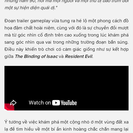
những năm 90, nơi mà mọi người và mọi thứ bị bao trùm bởi
một sự hiện diện quái dị."
Đoạn trailer gameplay vừa tung ra hé lộ một phong cách đồ
họa đậm chất hoài niệm, cùng với đó là sự chuyển đổi mượt
mà từ góc nhìn cố định trên cao xuống trong lúc khám phá
sang góc nhìn qua vai trong những trường đoạn bắn súng.
Điều này khiến trò chơi có cảm giác giống như sự kết hợp
giữa
The Binding of Isaac
và
Resident Evil
.
Ý tưởng về việc khám phá một cộng nhỏ ở một vùng đất xa
lạ để tìm hiểu về một bí ẩn kinh hoàng chắc chắn mang lại