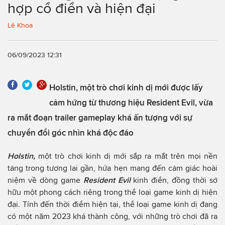
hợp cổ điển và hiện đại
Lê Khoa
06/09/2023 12:31
Holstin, một trò chơi kinh dị mới được lấy
cảm hứng từ thương hiệu Resident Evil, vừa
ra mắt đoạn trailer gameplay khá ấn tượng với sự
chuyển đổi góc nhìn khá độc đáo
Holstin,
một trò chơi kinh dị mới sắp ra mắt trên mọi nền
tảng trong tương lai gần, hứa hẹn mang đến cảm giác hoài
niệm về dòng game
Resident Evil
kinh điển, đồng thời sở
hữu một phong cách riêng trong thể loại game kinh dị hiện
đại. Tính đến thời điểm hiện tại, thể loại game kinh dị đang
có một năm 2023 khá thành công, với những trò chơi đã ra