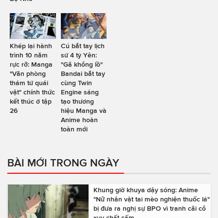
Khép lại hành
Cú bắt tay lịch
trình 10 năm
sử 4 tỷ Yên:
rực rỡ: Manga
"Gã khổng lồ"
"Văn phòng
Bandai bắt tay
thám tử quái
cùng Twin
vật" chính thức
Engine sáng
kết thúc ở tập
tạo thương
26
hiệu Manga và
Anime hoàn
toàn mới
BÀI MỚI TRONG NGÀY
Khung giờ khuya dậy sóng: Anime
"Nữ nhân vật tai mèo nghiện thuốc lá"
bị đưa ra nghị sự BPO vì tranh cãi cổ
xuy chất cấm