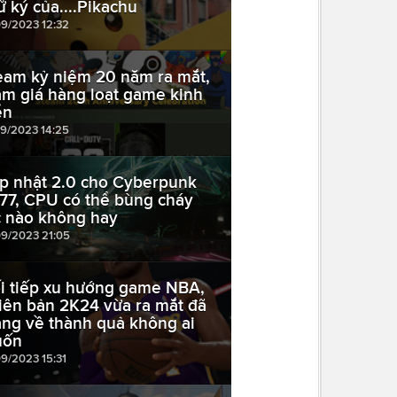
ữ ký của....Pikachu
09/2023 12:32
eam kỷ niệm 20 năm ra mắt,
ảm giá hàng loạt game kinh
ển
09/2023 14:25
p nhật 2.0 cho Cyberpunk
77, CPU có thể bùng cháy
c nào không hay
09/2023 21:05
i tiếp xu hướng game NBA,
iên bản 2K24 vừa ra mắt đã
ng về thành quả không ai
uốn
09/2023 15:31