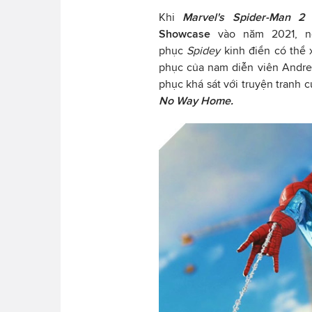
Khi
Marvel's Spider-Man 2
đ
Showcase
vào năm 2021, 
phục
Spidey
kinh điển có thể x
phục của nam diễn viên Andre
phục khá sát với truyện tranh 
No Way Home.