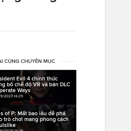
ÀI CÙNG CHUYÊN MỤC
sident Evil 4 chính thức
ng bố chế độ VR và bản DLC
perate Ways
09/2023 14:29
es of P: Mất bao lâu để phá
o trò chơi mang phong cách
ulslike
09/2023 21:28