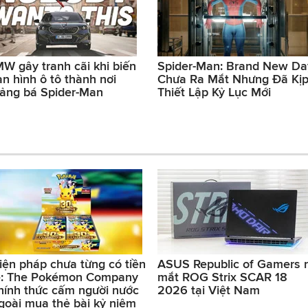
W gây tranh cãi khi biến
Spider-Man: Brand New Da
n hình ô tô thành nơi
Chưa Ra Mắt Nhưng Đã Kị
ảng bá Spider-Man
Thiết Lập Kỷ Lục Mới
iện pháp chưa từng có tiền
ASUS Republic of Gamers 
ệ: The Pokémon Company
mắt ROG Strix SCAR 18
hính thức cấm người nước
2026 tại Việt Nam
goài mua thẻ bài kỷ niệm