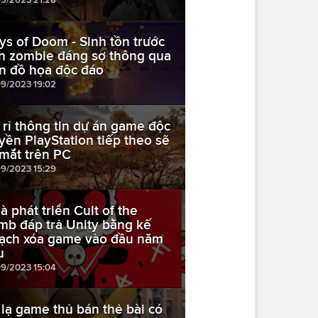
ys of Doom - Sinh tồn trước
n zombie đáng sợ thông qua
n đồ họa độc đáo
09/2023 19:02
 rỉ thông tin dự án game độc
yền PlayStation tiếp theo sẽ
 mắt trên PC
09/2023 15:29
à phát triển Cult of the
mb đáp trả Unity bằng kế
ạch xóa game vào đầu năm
u
09/2023 15:04
 lạ game thủ bán thẻ bài có