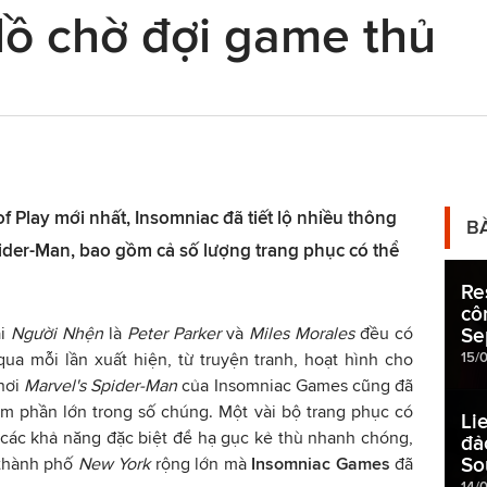
lồ chờ đợi game thủ
of Play mới nhất, Insomniac đã tiết lộ nhiều thông
B
pider-Man, bao gồm cả số lượng trang phục có thể
Re
cô
ai
Người Nhện
là
Peter Parker
và
Miles Morales
đều có
Se
15/
ua mỗi lần xuất hiện, từ truyện tranh, hoạt hình cho
chơi
Marvel's Spider-Man
của Insomniac Games cũng đã
ệm phần lớn trong số chúng. Một vài bộ trang phục có
Li
các khả năng đặc biệt để hạ gục kẻ thù nhanh chóng,
đả
So
 thành phố
New York
rộng lớn mà
Insomniac Games
đã
14/