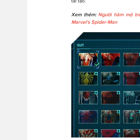
tái tạo.
Xem thêm:
Người hâm mộ trê
Marvel's Spider-Man