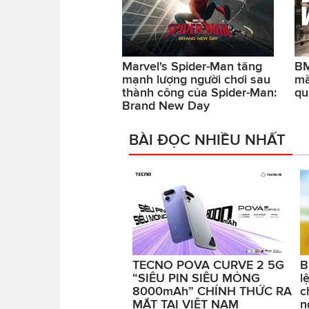
Marvel's Spider-Man tăng
BM
mạnh lượng người chơi sau
mà
thành công của Spider-Man:
qu
Brand New Day
BÀI ĐỌC NHIỀU NHẤT
TECNO POVA CURVE 2 5G
B
“SIÊU PIN SIÊU MỎNG
l
8000mAh” CHÍNH THỨC RA
c
MẮT TẠI VIỆT NAM
n