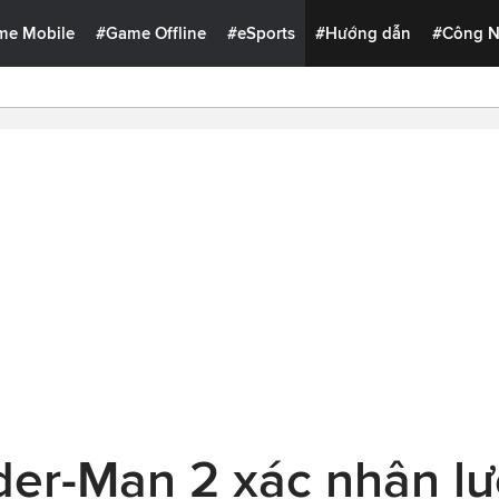
me Mobile
#Game Offline
#eSports
#Hướng dẫn
#Công 
der-Man 2 xác nhân l