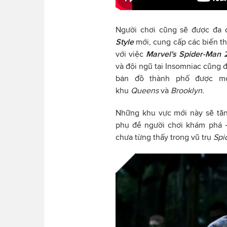
Người chơi cũng sẽ được đa
Style
mới, cung cấp các biến t
với việc
Marvel's
Spider-Man 
và đội ngũ tại Insomniac cũng đ
bản đồ thành phố được mở
khu
Queens
và
Brooklyn.
Những khu vực mới này sẽ tăn
phụ để người chơi khám phá 
chưa từng thấy trong vũ trụ
Spi