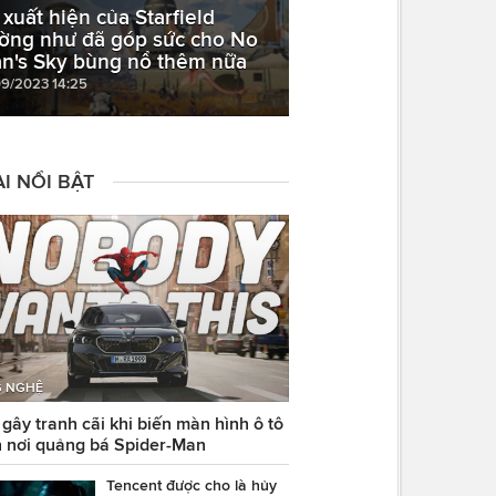
 xuất hiện của Starfield
ờng như đã góp sức cho No
n's Sky bùng nổ thêm nữa
09/2023 14:25
I NỔI BẬT
 NGHỆ
ây tranh cãi khi biến màn hình ô tô
 nơi quảng bá Spider-Man
Tencent được cho là hủy