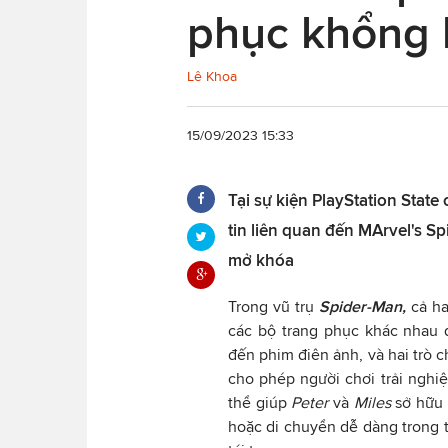
phục khổng 
Lê Khoa
15/09/2023 15:33
Tại sự kiện PlayStation State 
tin liên quan đến MArvel's S
mở khóa
Trong vũ trụ
Spider-Man,
cả h
các bộ trang phục khác nhau q
đến phim điên ảnh, và hai trò 
cho phép người chơi trải nghi
thể giúp
Peter
và
Miles
sở hữu 
hoặc di chuyển dễ dàng trong