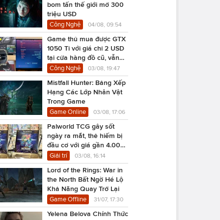
bom tấn thế giới mở 300
triệu USD
Công Nghệ
04/08, 09:54
Game thủ mua được GTX
1050 Ti với giá chỉ 2 USD
tại cửa hàng đồ cũ, vẫn
chạy Cyberpunk 2077
Công Nghệ
03/08, 19:47
Mistfall Hunter: Bảng Xếp
Hạng Các Lớp Nhân Vật
Trong Game
Game Online
03/08, 17:06
Palworld TCG gây sốt
ngày ra mắt, thẻ hiếm bị
đầu cơ với giá gần 4.000
USD
Giải trí
03/08, 16:14
Lord of the Rings: War in
the North Bất Ngờ Hé Lộ
Khả Năng Quay Trở Lại
Game Offline
31/07, 17:30
Yelena Belova Chính Thức