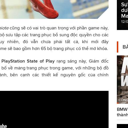
Sự
dư
Ma
12/
iote
cũng sẽ có vai trò quan trọng với phần game này,
bộ sưu tập các trang phục bổ sung độc quyền cho các
y nhiên, đó vẫn chưa phải tất cả, khi mới đây
BÀ
me sẽ bao gồm hơn 65 bộ trang phục có thể mở khóa.
m
PlayStation State of Play
rạng sáng này, Giám đốc
ên bố về mảng trang phục trong game, với những bộ đồ
 ảnh, bên cạnh các thiết kế nguyên gốc của chính
CÔNG
BMW g
thành