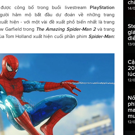
ch
ược công bố trong buổi livestream
PlayStation
14/
người hâm mộ bắt đầu dự đoán về những trang
uất hiện - với một vài đề xuất phổ biến nhất là trang
St
w Garfield trong
The Amazing Spider-Man 2
và trang
gi
của Tom Holland xuất hiện cuối phần phim
Spider-Man:
đi
13/
Cậ
20
lú
12/
Nố
ph
ma
m
12/