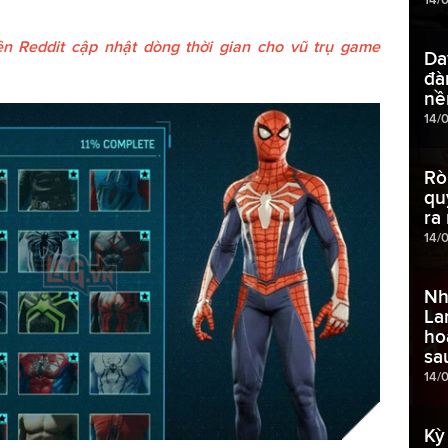
n Reddit cập nhật dòng thời gian cho vũ trụ game
Da
đà
nề
14/
Rò
qu
ra
14/
Nh
La
ho
sa
14/
Kỳ