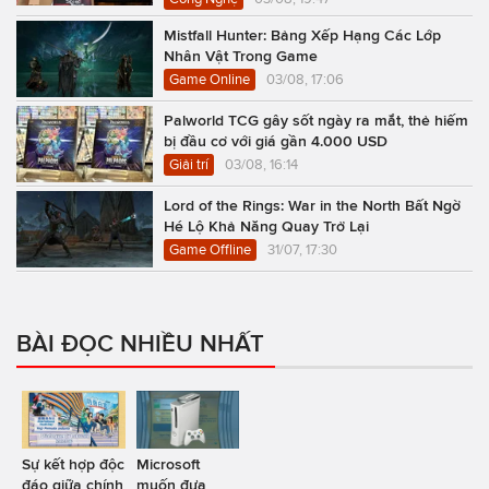
Mistfall Hunter: Bảng Xếp Hạng Các Lớp
Nhân Vật Trong Game
Game Online
03/08, 17:06
Palworld TCG gây sốt ngày ra mắt, thẻ hiếm
bị đầu cơ với giá gần 4.000 USD
Giải trí
03/08, 16:14
Lord of the Rings: War in the North Bất Ngờ
Hé Lộ Khả Năng Quay Trở Lại
Game Offline
31/07, 17:30
BÀI ĐỌC NHIỀU NHẤT
Sự kết hợp độc
Microsoft
đáo giữa chính
muốn đưa