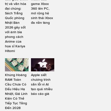
trị và văn hóa
game Xbox
đại chúng:
360 lên PC,
Sách Trắng
mở rộng hệ
Quốc phòng
sinh thái Xbox
Nhật Bản
đa nền tảng
2026 gây sốt
với ảnh bìa
phong cách
Anime của
họa sĩ Kariya
Hitomi
Khủng Hoảng
Apple siết
RAM Toàn
chương trình
Cầu Chưa Có
săn lỗi vì AI
Dấu Hiệu Hạ
tạo quá nhiều
Nhiệt, Giá Linh
báo cáo giả
Kiện Có Thể
Tiếp Tục Tăng
Đến 2028