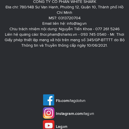
CÔNG TY CỔ PHẦN WHITE SHARK
Địa chỉ: 780/14B Sư Vạn Hạnh, Phường 12, Quận 10, Thành phố Hồ
Chí Minh
MST: 0313720704
Email liên hệ:
info@lag.vn
Chịu trách nhiệm nội dung: Nguyễn Tiến Khoa - 077 261 5246
Liên hệ quảng cáo:
thoi.pham@sharks.vn
- 093 745 0540 - Mr. Thơi
Giấy phép thiết lập mạng xã hội trên mạng số 345/GP-BTTTT do Bộ
Thông tin và Truyền thông cấp ngày 10/06/2021.
Fb.com/
lagdotvn
Instagram.com/
lag.vn
Lag.vn