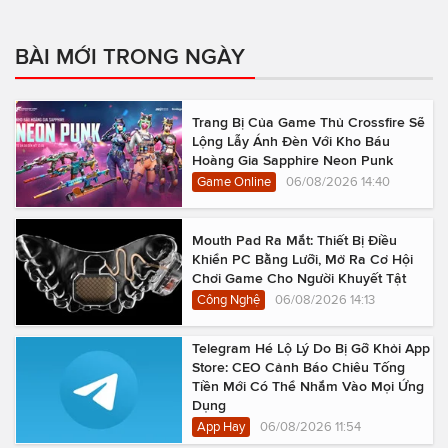
BÀI MỚI TRONG NGÀY
Trang Bị Của Game Thủ Crossfire Sẽ
Lộng Lẫy Ánh Đèn Với Kho Báu
Hoàng Gia Sapphire Neon Punk
Game Online
06/08/2026 14:40
Mouth Pad Ra Mắt: Thiết Bị Điều
Khiển PC Bằng Lưỡi, Mở Ra Cơ Hội
Chơi Game Cho Người Khuyết Tật
Công Nghệ
06/08/2026 14:13
Telegram Hé Lộ Lý Do Bị Gỡ Khỏi App
Store: CEO Cảnh Báo Chiêu Tống
Tiền Mới Có Thể Nhắm Vào Mọi Ứng
Dụng
App Hay
06/08/2026 11:54