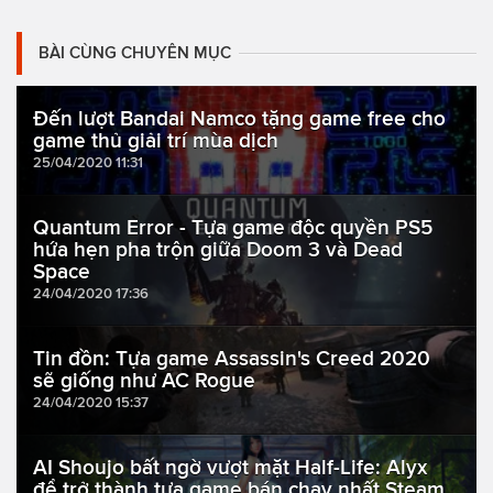
BÀI CÙNG CHUYÊN MỤC
Đến lượt Bandai Namco tặng game free cho
game thủ giải trí mùa dịch
25/04/2020 11:31
Quantum Error - Tựa game độc quyền PS5
hứa hẹn pha trộn giữa Doom 3 và Dead
Space
24/04/2020 17:36
Tin đồn: Tựa game Assassin's Creed 2020
sẽ giống như AC Rogue
24/04/2020 15:37
AI Shoujo bất ngờ vượt mặt Half-Life: Alyx
để trở thành tựa game bán chạy nhất Steam