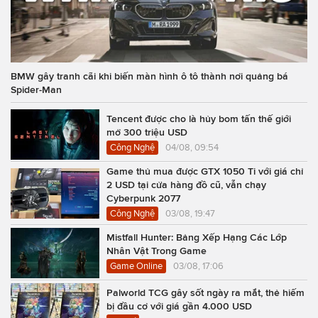
BMW gây tranh cãi khi biến màn hình ô tô thành nơi quảng bá
Spider-Man
Tencent được cho là hủy bom tấn thế giới
mở 300 triệu USD
Công Nghệ
04/08, 09:54
Game thủ mua được GTX 1050 Ti với giá chỉ
2 USD tại cửa hàng đồ cũ, vẫn chạy
Cyberpunk 2077
Công Nghệ
03/08, 19:47
Mistfall Hunter: Bảng Xếp Hạng Các Lớp
Nhân Vật Trong Game
Game Online
03/08, 17:06
Palworld TCG gây sốt ngày ra mắt, thẻ hiếm
bị đầu cơ với giá gần 4.000 USD