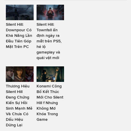
Silent Hill:
Silent Hill:
Downpour Có
Townfall ấn
Khả Năng Lần
định ngày ra
Đầu Tiên Góp
mắt trên PS5,
Mặt Trên PC
hé lộ
gameplay và
quái vật mới
Thương Hiệu
Konami Công
Silent Hill
Bố Kết Thúc
Đang Chứng
Mới Cho Silent
Kiến Sự Hồi
Hill f Nhưng
Sinh Mạnh Mẽ
Không Mở
Và Chưa Có
Khóa Trong
Dấu Hiệu
Game
Dừng Lại