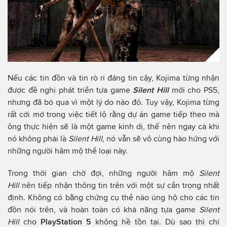
Nếu các tin đồn và tin rò rỉ đáng tin cậy, Kojima từng nhận
được đề nghị phát triển tựa game
Silent Hill
mới cho PS5,
nhưng đã bỏ qua vì một lý do nào đó. Tuy vậy, Kojima từng
rất cởi mở trong việc tiết lộ rằng dự án game tiếp theo mà
ông thực hiện sẽ là một game kinh dị, thế nên ngay cả khi
nó không phải là
Silent Hill,
nó vẫn sẽ vô cùng hào hứng với
những người hâm mộ thể loại này.
Trong thời gian chờ đợi, những người hâm mộ
Silent
Hill
nên tiếp nhận thông tin trên với một sự cẩn trọng nhất
định. Không có bằng chứng cụ thể nào ủng hộ cho các tin
đồn nói trên, và hoàn toàn có khả năng tựa game
Silent
Hill
cho
PlayStation 5
không hề tồn tại. Dù sao thì chỉ