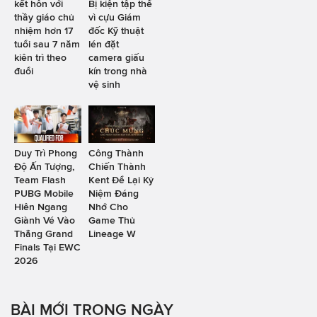
kết hôn với
Bị kiện tập thể
thầy giáo chủ
vì cựu Giám
nhiệm hơn 17
đốc Kỹ thuật
tuổi sau 7 năm
lén đặt
kiên trì theo
camera giấu
đuổi
kín trong nhà
vệ sinh
Duy Trì Phong
Công Thành
Độ Ấn Tượng,
Chiến Thành
Team Flash
Kent Để Lại Kỷ
PUBG Mobile
Niệm Đáng
Hiên Ngang
Nhớ Cho
Giành Vé Vào
Game Thủ
Thẳng Grand
Lineage W
Finals Tại EWC
2026
BÀI MỚI TRONG NGÀY