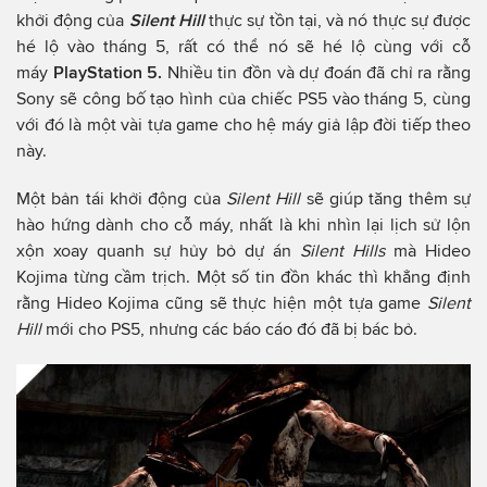
khởi động của
Silent Hill
thực sự tồn tại, và nó thực sự được
hé lộ vào tháng 5, rất có thể nó sẽ hé lộ cùng với cỗ
máy
PlayStation 5.
Nhiều tin đồn và dự đoán đã chỉ ra rằng
Sony sẽ công bố tạo hình của chiếc PS5 vào tháng 5, cùng
với đó là một vài tựa game cho hệ máy giả lập đời tiếp theo
này.
Một bản tái khởi động của
Silent Hill
sẽ giúp tăng thêm sự
hào hứng dành cho cỗ máy, nhất là khi nhìn lại lịch sử lộn
xộn xoay quanh sự hủy bỏ dự án
Silent Hills
mà Hideo
Kojima từng cầm trịch. Một số tin đồn khác thì khẳng định
rằng Hideo Kojima cũng sẽ thực hiện một tựa game
Silent
Hill
mới cho PS5, nhưng các báo cáo đó đã bị bác bỏ.