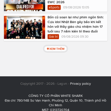
EWC 2026
eSports
09/08/2026 13:05
Bổn cũ soạn lại như phim ngôn tình:
Cựu idol Nhật Bản gây bão khi kết
hôn với thầy giáo chủ nhiệm hơn 17
tuổi sau 7 năm kiên trì theo đuổi
Giải trí
09/08/2026 09:30
XEM THÊM
Copyright 2017 - 2026 - Lag.vn -
Privacy policy
CÔNG TY CỔ PHẦN WHITE SHARK
Địa chỉ: 780/14B Sư Vạn Hạnh, Phường 12, Quận 10, Thành phố Hồ
Chí Minh
MST: 0313720704