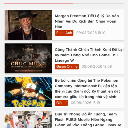
Morgan Freeman Tiết Lộ Lý Do Vẫn
Nhận Vai Dù Kịch Bản Chưa Hoàn
Hảo
Phim Ảnh
09/08/2026 19:10
Công Thành Chiến Thành Kent Để Lại
Kỷ Niệm Đáng Nhớ Cho Game Thủ
Lineage W
Game Online
09/08/2026 18:08
Bê bối chấn động tại The Pokémon
Company International: Bị kiện tập
thể vì cựu Giám đốc Kỹ thuật lén đặt
camera giấu kín trong nhà vệ sinh
Giải trí
09/08/2026 16:19
Duy Trì Phong Độ Ấn Tượng, Team
Flash PUBG Mobile Hiên Ngang
Giành Vé Vào Thẳng Grand Finals Tại