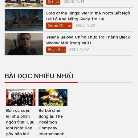
Giải trí
03/08, 16:14
Lord of the Rings: War in the North Bất Ngờ
Hé Lộ Khả Năng Quay Trở Lại
Game Offline
31/07, 17:30
Yelena Belova Chính Thức Trở Thành Black
Widow Mới Trong MCU
Phim Ảnh
31/07, 16:47
BÀI ĐỌC NHIỀU NHẤT
Bổn cũ soạn
Bê bối chấn
lại như phim
động tại The
ngôn tình: Cựu
Pokémon
idol Nhật Bản
Company
gây bão khi
International: