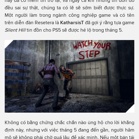
này đã có niềm tin trở lại, và ngay cả khi những tin đồn đó
đều sai sự thật, chúng ta có lẽ sẽ sớm biết được thực sự.
Một người làm trong ngành công nghiệp game và có tên
trên diễn đàn Resetera là
KatharsisT
đã gợi ý rằng tựa game
Silent Hill
tin đồn cho PS5 sẽ được hé lộ trong tháng 5.
Không có bằng chứng chắc chắn nào ủng hộ cho lời khẳng
định này, nhưng với việc tháng 5 đang đến gần, người hâm
mộ sẽ không phải chờ quá lâu để xác minh. Nếu một bản tái