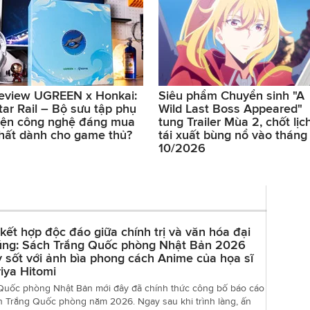
eview UGREEN x Honkai:
Siêu phẩm Chuyển sinh "A
tar Rail – Bộ sưu tập phụ
Wild Last Boss Appeared"
iện công nghệ đáng mua
tung Trailer Mùa 2, chốt lịc
hất dành cho game thủ?
tái xuất bùng nổ vào tháng
10/2026
kết hợp độc đáo giữa chính trị và văn hóa đại
úng: Sách Trắng Quốc phòng Nhật Bản 2026
 sốt với ảnh bìa phong cách Anime của họa sĩ
iya Hitomi
Quốc phòng Nhật Bản mới đây đã chính thức công bố báo cáo
h Trắng Quốc phòng năm 2026. Ngay sau khi trình làng, ấn