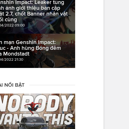
nshin Impact: Leaker tung
nh ảnh giới thiệu bản cập
ật 2.7, chốt Banner nhân vật
ối cùng
04/2022 09:00
n mạn Genshin Impact:
luc - Anh hùng Bóng đêm
a Mondstadt
04/2022 21:30
I NỔI BẬT