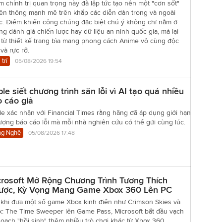
 chính trị quan trọng này đã lập tức tạo nên một "cơn sốt"
yền thông mạnh mẽ trên khắp các diễn đàn trong và ngoài
c. Điểm khiến công chúng đặc biệt chú ý không chỉ nằm ở
g đánh giá chiến lược hay dữ liệu an ninh quốc gia, mà lại
 từ thiết kế trang bìa mang phong cách Anime vô cùng độc
và rực rỡ.
 trí
05/08/2026 19:54
le siết chương trình săn lỗi vì AI tạo quá nhiều
 cáo giả
e xác nhận với Financial Times rằng hãng đã áp dụng giới hạn
ượng báo cáo lỗi mà mỗi nhà nghiên cứu có thể gửi cùng lúc.
g Nghệ
05/08/2026 17:48
rosoft Mở Rộng Chương Trình Tương Thích
ược, Kỳ Vọng Mang Game Xbox 360 Lên PC
 khi đưa một số game Xbox kinh điển như Crimson Skies và
nx: The Time Sweeper lên Game Pass, Microsoft bắt đầu vạch
oạch "hồi sinh" thêm nhiều trò chơi khác từ Xbox 360