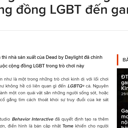
ộng đồng LGBT đến ga
 thì nhà sản xuất của Dead by Daylight đã chính
B
huộc cộng đồng LGBT trong trò chơi này
ĐT
 như là một trong những trò chơi kinh dị với lối chơi
ga
hư không hề có liên quan gì đến
LGBTQ+
cả. Nguyên
Ki
hành một con quái vật săn những người sống sót, hoặc
29/
cố gắng tìm cách thoát khỏi sự truy đuổi của kẻ sát
Ga
mo
studio
Behavior Interactive
đã quyết định tạo ra thêm
nộ
ơn, điển hình là bản cập nhật
Tome
khiến cho người
bả