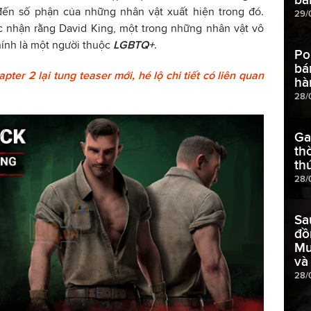
ến số phận của những nhân vật xuất hiện trong đó.
29/
ác nhận rằng David King, một trong những nhân vật vô
hính là một người thuộc
LGBTQ+
.
Po
bá
ter 2 lại tung teaser mới, hé lộ chi tiết có liên quan
hà
28/
Ga
th
th
28/
Sa
đồ
Mu
và
28/