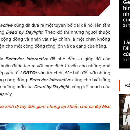
Ge
hì
nh
cu
ractive
cũng đã đưa ra một tuyên bố dài để nói lên tầm
28/
ong
Dead by Daylight
. Theo đó thì những người thuộc
 cộng đồng và nhân vật này chính là một phần không
Tả
 diện cho một cộng đồng rộng lớn và đa dạng của hãng.
Di
củ
hía
Behavior Interactive
đã nhờ đến sự giúp đỡ của
27/
nhuận được tạo ra với mục đích tư vấn cho những nhà
hép yếu tố
LGBTQ+
vào trò chơi, đặc biệt đối với những
ong cộng đồng.
Behavior Interactive
cũng cho biết rằng
BÀ
nh hướng mới của
Dead by Dayligh
t, cùng kế hoạch của
ng
này.
e kinh dị tuy đơn giản nhưng lại khiến cho cả Độ Mixi