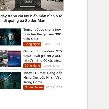
 NGHỆ
ây tranh cãi khi biến màn hình ô tô
 nơi quảng bá Spider-Man
Tencent được cho là hủy
bom tấn thế giới mở 300
triệu USD
Công Nghệ
04/08, 09:54
Game thủ mua được GTX
1050 Ti với giá chỉ 2 USD
tại cửa hàng đồ cũ, vẫn
chạy Cyberpunk 2077
Công Nghệ
03/08, 19:47
Mistfall Hunter: Bảng Xếp
Hạng Các Lớp Nhân Vật
Trong Game
Game Online
03/08, 17:06