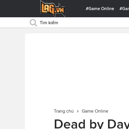
#Game Online
#Ga
Trang chủ
Game Online
Dead by Dayl