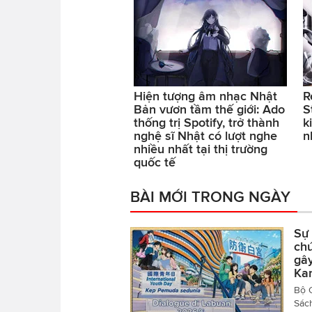
Hiện tượng âm nhạc Nhật
R
Bản vươn tầm thế giới: Ado
S
thống trị Spotify, trở thành
k
nghệ sĩ Nhật có lượt nghe
n
nhiều nhất tại thị trường
quốc tế
BÀI MỚI TRONG NGÀY
Sự 
ch
gây
Kar
Bộ 
Sác