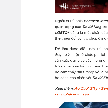
Ngoài ra thì phía
Behavior Inte
quan trọng của
David King
tr
LGBTQ+
cũng là một phần của
thể thiếu đối với trò chơi, đại
Để làm được điều này thì p
GaymerX, một tổ chức phi lợi 
sản xuất game về cách lồng g
tựa game bom tấn nổi tiếng tr
họ cảm thấy "tin tưởng" với đị
họ dành cho nhân vật
David Ki
Xem thêm:
Áo Cưới Giấy - Gam
cũng phải hoảng sợ