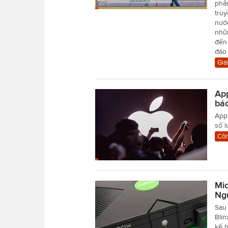
phẩm
tru
nướ
nhữn
đến
đáo 
Giải
App
báo
Appl
số l
Côn
Mic
Ng
Sau
Bli
kế h