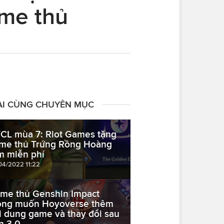
me thủ
ÀI CÙNG CHUYÊN MỤC
CL mùa 7: Riot Games tặng
me thủ Trứng Rồng Hoàng
m miễn phí
04/2022 11:22
me thủ Genshin Impact
ng muốn Hoyoverse thêm
i dung game và thay đổi sau
n 3.0