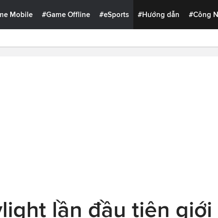
me Mobile
#Game Offline
#eSports
#Hướng dẫn
#Công 
ight lần đầu tiên giới