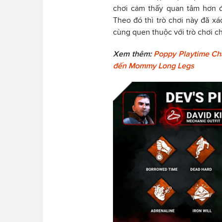
chơi cảm thấy quan tâm hơn đ
Theo đó thì trò chơi này đã x
cùng quen thuộc với trò chơi c
Xem thêm:
Poppy Playtime Chap
đến Mommy Long Legs