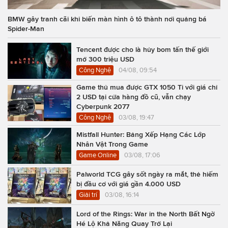
BMW gây tranh cãi khi biến màn hình ô tô thành nơi quảng bá
Spider-Man
Tencent được cho là hủy bom tấn thế giới
mở 300 triệu USD
Công Nghệ
04/08, 09:54
Game thủ mua được GTX 1050 Ti với giá chỉ
2 USD tại cửa hàng đồ cũ, vẫn chạy
Cyberpunk 2077
Công Nghệ
03/08, 19:47
Mistfall Hunter: Bảng Xếp Hạng Các Lớp
Nhân Vật Trong Game
Game Online
03/08, 17:06
Palworld TCG gây sốt ngày ra mắt, thẻ hiếm
bị đầu cơ với giá gần 4.000 USD
Giải trí
03/08, 16:14
Lord of the Rings: War in the North Bất Ngờ
Hé Lộ Khả Năng Quay Trở Lại