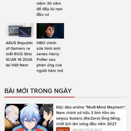
niệm 30 năm
để đẩy lùi nạn
đầu cơ
ASUS Republic
HBO chỉnh
of Gamers ra
sửa hình ảnh
mắt ROG Strix
series Harry
SCAR 18 2026
Potter sau
tại Việt Nam
phản ứng của
người hâm mộ
BÀI MỚI TRONG NGÀY
Độc đáo anime "Multi-Mind Mayhem":
Nam chính sở hữu 3 linh hồn do
seiyuu Subaru (Re:Zero) lồng tiếng,
chốt lịch lên sóng đầu năm 2027
Giải trí
08/08/2026 14:12