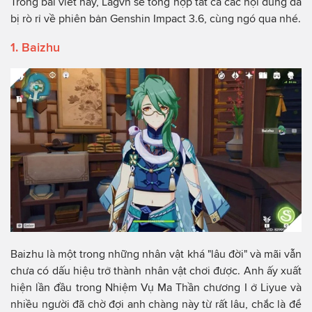
Trong bài viết này, Lagvn sẽ tổng hợp tất cả các nội dung đã
bị rò rỉ về phiên bản Genshin Impact 3.6, cùng ngó qua nhé.
1. Baizhu
Baizhu là một trong những nhân vật khá "lâu đời" và mãi vẫn
chưa có dấu hiệu trở thành nhân vật chơi được. Anh ấy xuất
hiện lần đầu trong Nhiệm Vụ Ma Thần chương I ở Liyue và
nhiều người đã chờ đợi anh chàng này từ rất lâu, chắc là để