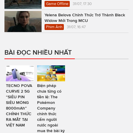
Game Offline
31/07, 17:30
Yelena Belova Chính Thức Trở Thành Black
Widow Mới Trong MCU
Phim Ảnh
31/07, 16:47
BÀI ĐỌC NHIỀU NHẤT
TECNO POVA
Biện pháp
CURVE 2 5G
chưa từng có
“SIÊU PIN
tiền lệ: The
SIÊU MỎNG
Pokémon
8000mAh”
Company
CHÍNH THỨC
chính thức
RA MẮT TẠI
cấm người
VIỆT NAM
nước ngoài
mua thẻ bài kỷ