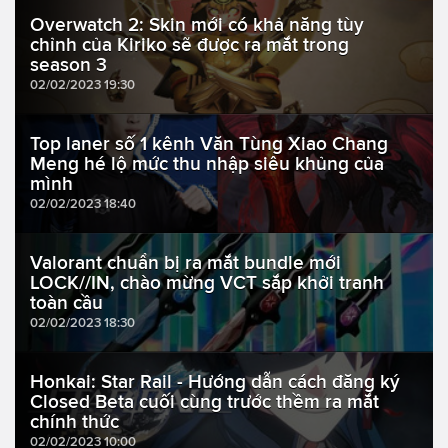
Overwatch 2: Skin mới có khả năng tùy
chỉnh của Kiriko sẽ được ra mắt trong
season 3
02/02/2023 19:30
Top laner số 1 kênh Văn Tùng Xiao Chang
Meng hé lộ mức thu nhập siêu khủng của
mình
02/02/2023 18:40
Valorant chuẩn bị ra mắt bundle mới
LOCK//IN, chào mừng VCT sắp khởi tranh
toàn cầu
02/02/2023 18:30
Honkai: Star Rail - Hướng dẫn cách đăng ký
Closed Beta cuối cùng trước thềm ra mắt
chính thức
02/02/2023 10:00