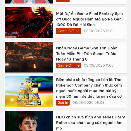
Một Dự Án Game Final Fantasy Spin-
off Được Người Hâm Mộ Bỏ Ra Gần
1000 Đô Để Hồi Sinh
Game Offline
08/08/2026 12:04
Nhận Ngay Game Sinh Tồn Hoàn
Toàn Miễn Phí Trên Steam Trước
Ngày 10 Tháng 8
Game Offline
08/08/2026 11:06
Biện pháp chưa từng có tiền lệ: The
Pokémon Company chính thức cấm
người nước ngoài mua thẻ bài kỷ
niệm 30 năm để đẩy lùi nạn đầu cơ
Giải trí
08/08/2026 09:03
HBO chỉnh sửa hình ảnh series Harry
Potter sau phản ứng của người hâm
mộ