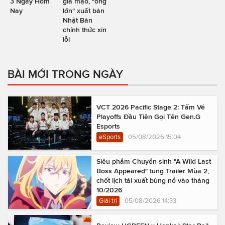
3 Ngay Hôm
giả mạo, "ông
Nay
lớn" xuất bản
Nhật Bản
chính thức xin
lỗi
BÀI MỚI TRONG NGÀY
VCT 2026 Pacific Stage 2: Tấm Vé
Playoffs Đầu Tiên Gọi Tên Gen.G
Esports
eSports
05/08/2026 15:04
Siêu phẩm Chuyển sinh "A Wild Last
Boss Appeared" tung Trailer Mùa 2,
chốt lịch tái xuất bùng nổ vào tháng
10/2026
Giải trí
05/08/2026 14:33