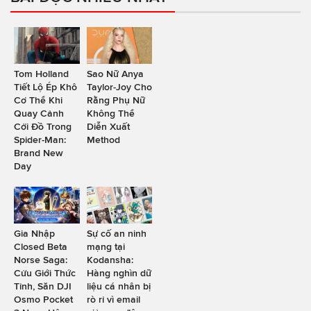
Tom Holland
Sao Nữ Anya
Tiết Lộ Ép Khô
Taylor-Joy Cho
Cơ Thể Khi
Rằng Phụ Nữ
Quay Cảnh
Không Thể
Cởi Đồ Trong
Diễn Xuất
Spider-Man:
Method
Brand New
Day
Gia Nhập
Sự cố an ninh
Closed Beta
mạng tại
Norse Saga:
Kodansha:
Cửu Giới Thức
Hàng nghìn dữ
Tỉnh, Săn DJI
liệu cá nhân bị
Osmo Pocket
rò rỉ vì email