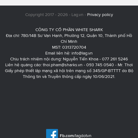
Copyright 2017 - 2026 - Lag.vn -
Privacy policy
CÔNG TY CỔ PHẦN WHITE SHARK
Địa chỉ: 780/14B Sư Vạn Hạnh, Phường 12, Quận 10, Thành phố Hồ
Chí Minh
MST: 0313720704
Email liên hệ:
info@lag.vn
Chịu trách nhiệm nội dung: Nguyễn Tiến Khoa - 077 261 5246
Liên hệ quảng cáo:
thoi.pham@sharks.vn
- 093 745 0540 - Mr. Thơi
Giấy phép thiết lập mạng xã hội trên mạng số 345/GP-BTTTT do Bộ
Thông tin và Truyền thông cấp ngày 10/06/2021.
Fb.com/
lagdotvn