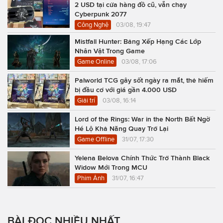
2 USD tại cửa hàng đồ cũ, vẫn chạy
Cyberpunk 2077
Công Nghệ
03/08, 19:47
Mistfall Hunter: Bảng Xếp Hạng Các Lớp
Nhân Vật Trong Game
Game Online
03/08, 17:06
Palworld TCG gây sốt ngày ra mắt, thẻ hiếm
bị đầu cơ với giá gần 4.000 USD
Giải trí
03/08, 16:14
Lord of the Rings: War in the North Bất Ngờ
Hé Lộ Khả Năng Quay Trở Lại
Game Offline
31/07, 17:30
Yelena Belova Chính Thức Trở Thành Black
Widow Mới Trong MCU
Phim Ảnh
31/07, 16:47
BÀI ĐỌC NHIỀU NHẤT