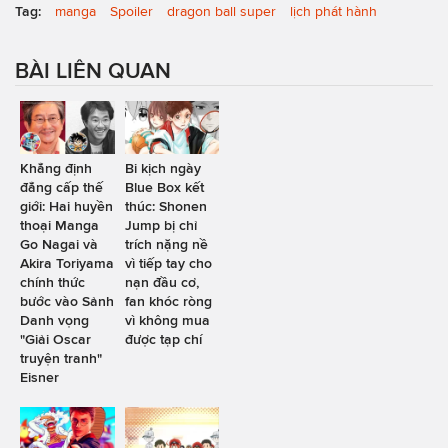
Tag:
manga
Spoiler
dragon ball super
lịch phát hành
BÀI LIÊN QUAN
Khẳng định
Bi kịch ngày
đẳng cấp thế
Blue Box kết
giới: Hai huyền
thúc: Shonen
thoại Manga
Jump bị chỉ
Go Nagai và
trích nặng nề
Akira Toriyama
vì tiếp tay cho
chính thức
nạn đầu cơ,
bước vào Sảnh
fan khóc ròng
Danh vọng
vì không mua
"Giải Oscar
được tạp chí
truyện tranh"
Eisner