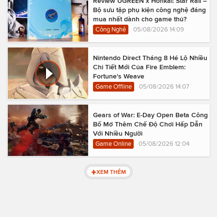
Review UGREEN x Honkai: Star Rail –
Bộ sưu tập phụ kiện công nghệ đáng
mua nhất dành cho game thủ?
Công Nghệ
05/08/2026 14:09
Nintendo Direct Tháng 8 Hé Lộ Nhiều
Chi Tiết Mới Của Fire Emblem:
Fortune's Weave
Game Offline
05/08/2026 14:07
Gears of War: E-Day Open Beta Công
Bố Mở Thêm Chế Độ Chơi Hấp Dẫn
Với Nhiều Người
Game Online
05/08/2026 12:04
XEM THÊM