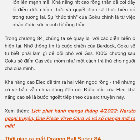
lớn lên mạnh mẽ. Khả năng rất cao rồng thần đã coi đây
là điều ước chính thức và quyết định sẽ thực hiện nó
trong tương lai. Sự "thức tỉnh" của Goku chính là từ việc
nhận được sức mạnh từ rồng thần.
Trong chương 84, chúng ta sẽ quay lại với các diễn biến ở
hiện tại. Nhờ thông tin từ cuộc chiến của Bardock, Goku sẽ
tự biết phải làm gì để đối phó với Gas. 100% chương sau
Goku sẽ đấm Gas vêu mồm như một cách trả thù cho người
cha của mình.
Khả năng cao Elec đã tìm ra hai viên ngọc rồng - thế nhưng
có vẻ hắn vẫn chưa dùng đến nó. Điều ước của Elec khả
năng cao sẽ là bước ngoặt tiếp theo của arc truyện này.
Xem thêm:
Lịch phát hành manga tháng 4/2022: Naruto
ngoại truyện, One Piece Virve Card và vô số manga mới ra
mắt!
Thời gian ra mắt Dragon Ball Super 84