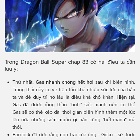
Trong Dragon Ball Super chap 83 có hai điều ta cần
lưu ý:
Thứ nhất,
Gas nhanh chóng hết hơi
sau khi biến hình.
Trạng thái này có vẻ tiêu tốn khá nhiều sức lực của hắn
ta và để duy trì nó lâu là điều khá khó khăn. Hiện tại,
Gas đã được rồng thần "buff" sức mạnh nên có thể
Gas sẽ có thể kéo dài thời gian biến hình thêm một lúc
lâu nữa nhưng sớm muộn gì hắn cũng "hết mana" mà
thôi.
Bardock đã ước rằng con trai của ông - Goku - sẽ được