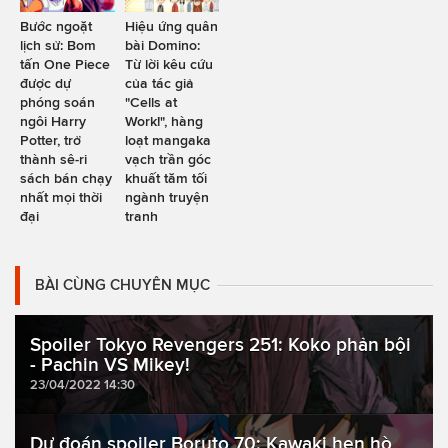
Bước ngoặt
Hiệu ứng quân
lịch sử: Bom
bài Domino:
tấn One Piece
Từ lời kêu cứu
được dự
của tác giả
phóng soán
"Cells at
ngôi Harry
Work!", hàng
Potter, trở
loạt mangaka
thành sê-ri
vạch trần góc
sách bán chạy
khuất tăm tối
nhất mọi thời
ngành truyện
đại
tranh
BÀI CÙNG CHUYÊN MỤC
Spoiler Tokyo Revengers 251: Koko phản bội
- Pachin VS Mikey!
23/04/2022 14:30
Dự đoán spoiler Boruto 70: Kawaki hẹn hò