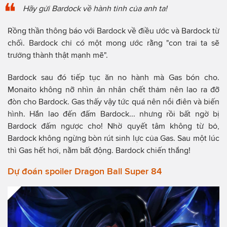
Hãy gửi Bardock về hành tinh của anh ta!
Rồng thần thông báo với Bardock về điều ước và Bardock từ
chối. Bardock chỉ có một mong ước rằng "con trai ta sẽ
trưởng thành thật mạnh mẽ".
Bardock sau đó tiếp tục ăn no hành mà Gas bón cho.
Monaito không nỡ nhìn ân nhân chết thảm nên lao ra đỡ
đòn cho Bardock. Gas thấy vậy tức quá nên nổi điên và biến
hình. Hắn lao đến đấm Bardock... nhưng rồi bất ngờ bị
Bardock đấm ngược cho! Nhờ quyết tâm không từ bỏ,
Bardock không ngừng bòn rút sinh lực của Gas. Sau một lúc
thì Gas hết hơi, nằm bất động. Bardock chiến thắng!
Dự đoán spoiler Dragon Ball Super 84