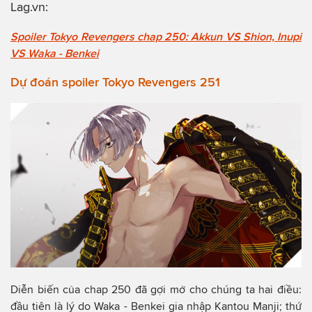
Lag.vn
:
Spoiler Tokyo Revengers chap 250: Akkun VS Shion, Inupi
VS Waka - Benkei
Dự đoán spoiler Tokyo Revengers 251
Diễn biến của chap 250 đã gợi mở cho chúng ta hai điều:
đầu tiên là lý do Waka - Benkei gia nhập Kantou Manji; thứ