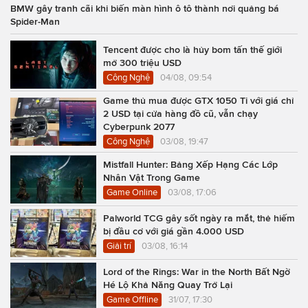
BMW gây tranh cãi khi biến màn hình ô tô thành nơi quảng bá
Spider-Man
Tencent được cho là hủy bom tấn thế giới
mở 300 triệu USD
Công Nghệ
04/08, 09:54
Game thủ mua được GTX 1050 Ti với giá chỉ
2 USD tại cửa hàng đồ cũ, vẫn chạy
Cyberpunk 2077
Công Nghệ
03/08, 19:47
Mistfall Hunter: Bảng Xếp Hạng Các Lớp
Nhân Vật Trong Game
Game Online
03/08, 17:06
Palworld TCG gây sốt ngày ra mắt, thẻ hiếm
bị đầu cơ với giá gần 4.000 USD
Giải trí
03/08, 16:14
Lord of the Rings: War in the North Bất Ngờ
Hé Lộ Khả Năng Quay Trở Lại
Game Offline
31/07, 17:30