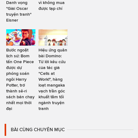
Danh vọng
vì không mua
"Giải Oscar
được tạp chí
truyện tranh"
Eisner
Bước ngoặt
Hiệu ứng quân
lịch sử: Bom
bài Domino:
tấn One Piece
Từ lời kêu cứu
được dự
của tác giả
phóng soán
"Cells at
ngôi Harry
Work!", hàng
Potter, trở
loạt mangaka
thành sê-ri
vạch trần góc
sách bán chạy
khuất tăm tối
nhất mọi thời
ngành truyện
đại
tranh
BÀI CÙNG CHUYÊN MỤC