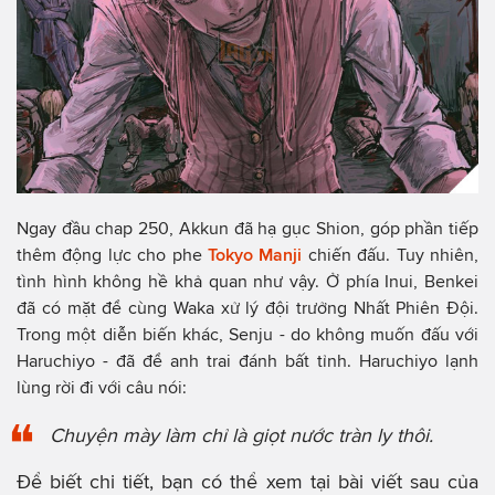
Ngay đầu chap 250, Akkun đã hạ gục Shion, góp phần tiếp
thêm động lực cho phe
Tokyo Manji
chiến đấu. Tuy nhiên,
tình hình không hề khả quan như vậy. Ở phía Inui, Benkei
đã có mặt để cùng Waka xử lý đội trưởng Nhất Phiên Đội.
Trong một diễn biến khác, Senju - do không muốn đấu với
Haruchiyo - đã để anh trai đánh bất tỉnh. Haruchiyo lạnh
lùng rời đi với câu nói:
Chuyện mày làm chỉ là giọt nước tràn ly thôi.
Để biết chi tiết, bạn có thể xem tại bài viết sau của