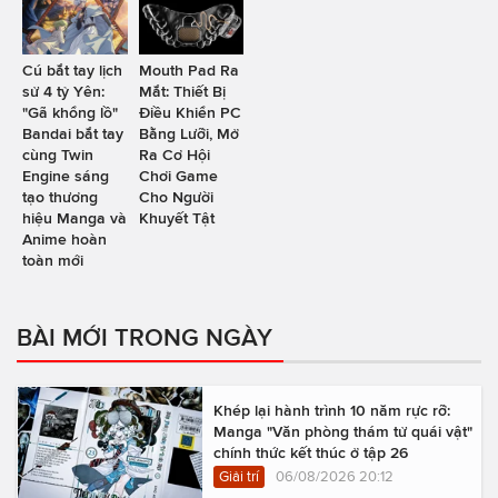
Cú bắt tay lịch
Mouth Pad Ra
sử 4 tỷ Yên:
Mắt: Thiết Bị
"Gã khổng lồ"
Điều Khiển PC
Bandai bắt tay
Bằng Lưỡi, Mở
cùng Twin
Ra Cơ Hội
Engine sáng
Chơi Game
tạo thương
Cho Người
hiệu Manga và
Khuyết Tật
Anime hoàn
toàn mới
BÀI MỚI TRONG NGÀY
Khép lại hành trình 10 năm rực rỡ:
Manga "Văn phòng thám tử quái vật"
chính thức kết thúc ở tập 26
Giải trí
06/08/2026 20:12