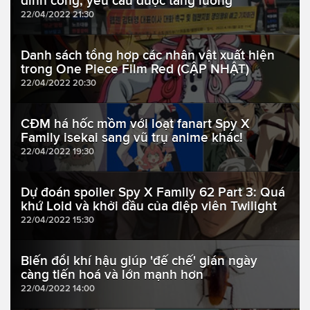
đình công, yêu cầu được tăng lương
22/04/2022 21:30
Danh sách tổng hợp các nhân vật xuất hiện
trong One Piece Film Red (CẬP NHẬT)
22/04/2022 20:30
CĐM há hốc mồm với loạt fanart Spy X
Family isekai sang vũ trụ anime khác!
22/04/2022 19:30
Dự đoán spoiler Spy X Family 62 Part 3: Quá
khứ Loid và khởi đầu của điệp viên Twilight
22/04/2022 15:30
Biến đổi khí hậu giúp 'đế chế' gián ngày
càng tiến hoá và lớn mạnh hơn
22/04/2022 14:00