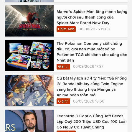
Marvel's Spider-Man tăng mạnh lượng
người chơi sau thành công của
Spider-Man: Brand New Day
Phim Ảnh
06/08/2026 19:03
The Pokémon Company siết chống
đầu cơ, giới hạn mua một số bộ
Pokémon TCG chỉ dành cho công dân
Nhật Bản
Giải trí
06/08/2026 17:37
Cú bắt tay lịch sử 4 tỷ Yên: "Gã khổng
lồ" Bandai bắt tay cùng Twin Engine
sáng tạo thương hiệu Manga và
Anime hoàn toàn mới
Giải trí
06/08/2026 16:56
Leonardo DiCaprio Cùng Jeff Bezos
Lập Quỹ 200 Triệu USD Cứu 100 Loài
Có Nguy Cơ Tuyệt Chủng