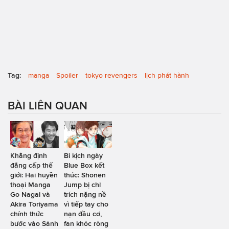
Tag:
manga
Spoiler
tokyo revengers
lịch phát hành
BÀI LIÊN QUAN
Khẳng định
Bi kịch ngày
đẳng cấp thế
Blue Box kết
giới: Hai huyền
thúc: Shonen
thoại Manga
Jump bị chỉ
Go Nagai và
trích nặng nề
Akira Toriyama
vì tiếp tay cho
chính thức
nạn đầu cơ,
bước vào Sảnh
fan khóc ròng