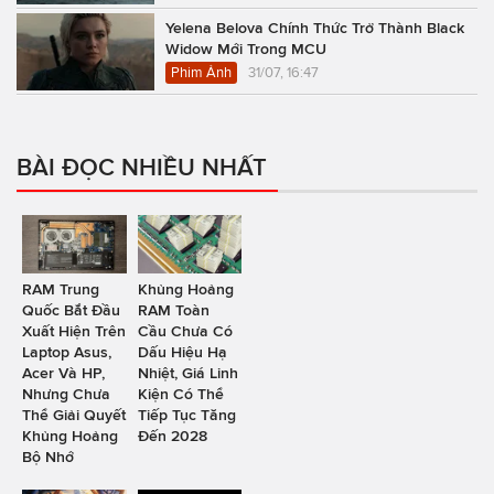
Yelena Belova Chính Thức Trở Thành Black
Widow Mới Trong MCU
Phim Ảnh
31/07, 16:47
BÀI ĐỌC NHIỀU NHẤT
RAM Trung
Khủng Hoảng
Quốc Bắt Đầu
RAM Toàn
Xuất Hiện Trên
Cầu Chưa Có
Laptop Asus,
Dấu Hiệu Hạ
Acer Và HP,
Nhiệt, Giá Linh
Nhưng Chưa
Kiện Có Thể
Thể Giải Quyết
Tiếp Tục Tăng
Khủng Hoảng
Đến 2028
Bộ Nhớ