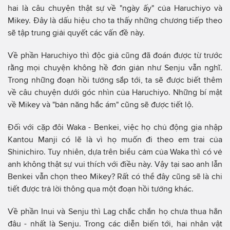
hai là câu chuyện thật sự về "ngày ấy" của Haruchiyo và
Mikey. Đây là dấu hiệu cho ta thấy những chương tiếp theo
sẽ tập trung giải quyết các vấn đề này.
Về phần Haruchiyo thì độc giả cũng đã đoán được từ trước
rằng mọi chuyện không hề đơn giản như Senju vẫn nghĩ.
Trong những đoạn hồi tưởng sắp tới, ta sẽ được biết thêm
về câu chuyện dưới góc nhìn của Haruchiyo. Những bí mật
về Mikey và "bản năng hắc ám" cũng sẽ được tiết lộ.
Đối với cặp đôi Waka - Benkei, việc họ chủ động gia nhập
Kantou Manji có lẽ là vì họ muốn đi theo em trai của
Shinichiro. Tuy nhiên, dựa trên biểu cảm của Waka thì có vẻ
anh không thật sự vui thích với điều này. Vậy tại sao anh lẫn
Benkei vẫn chọn theo Mikey? Rất có thể đây cũng sẽ là chi
tiết được trả lời thông qua một đoạn hồi tưởng khác.
Về phần Inui và Senju thì Lag chắc chắn họ chưa thua hẳn
đâu - nhất là Senju. Trong các diễn biến tới, hai nhân vật