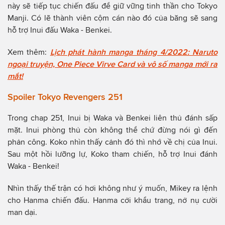
này sẽ tiếp tục chiến đấu để giữ vững tinh thần cho Tokyo
Manji. Có lẽ thành viên cộm cán nào đó của băng sẽ sang
hỗ trợ Inui đấu Waka - Benkei.
Xem thêm:
Lịch phát hành manga tháng 4/2022: Naruto
ngoại truyện, One Piece Virve Card và vô số manga mới ra
mắt!
Spoiler Tokyo Revengers 251
Trong chap 251, Inui bị Waka và Benkei liên thủ đánh sấp
mặt. Inui phòng thủ còn không thể chứ đừng nói gì đến
phản công. Koko nhìn thấy cảnh đó thì nhớ về chị của Inui.
Sau một hồi lưỡng lự, Koko tham chiến, hỗ trợ Inui đánh
Waka - Benkei!
Nhìn thấy thế trận có hơi không như ý muốn, Mikey ra lệnh
cho Hanma chiến đấu. Hanma cởi khẩu trang, nở nụ cười
man dại.