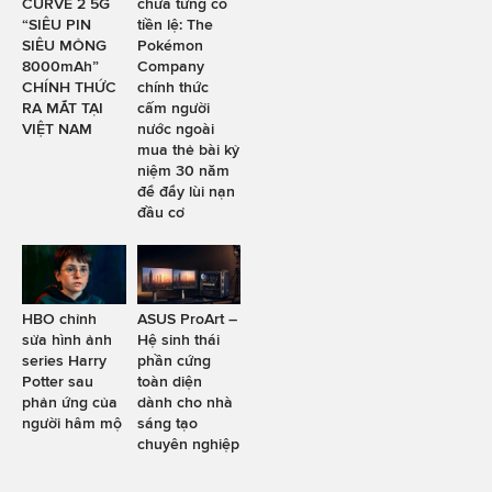
CURVE 2 5G
chưa từng có
“SIÊU PIN
tiền lệ: The
SIÊU MỎNG
Pokémon
8000mAh”
Company
CHÍNH THỨC
chính thức
RA MẮT TẠI
cấm người
VIỆT NAM
nước ngoài
mua thẻ bài kỷ
niệm 30 năm
để đẩy lùi nạn
đầu cơ
HBO chỉnh
ASUS ProArt –
sửa hình ảnh
Hệ sinh thái
series Harry
phần cứng
Potter sau
toàn diện
phản ứng của
dành cho nhà
người hâm mộ
sáng tạo
chuyên nghiệp