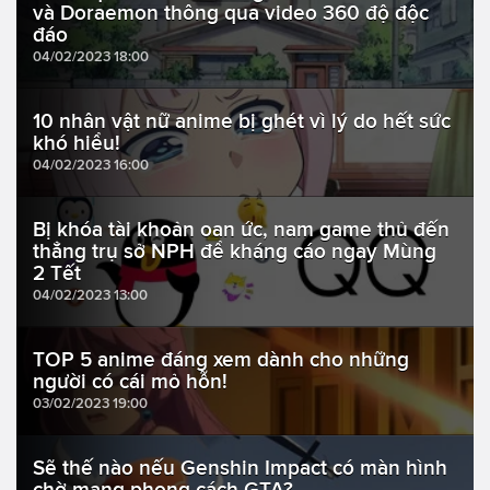
và Doraemon thông qua video 360 độ độc
đáo
04/02/2023 18:00
10 nhân vật nữ anime bị ghét vì lý do hết sức
khó hiểu!
04/02/2023 16:00
Bị khóa tài khoản oan ức, nam game thủ đến
thẳng trụ sở NPH để kháng cáo ngay Mùng
2 Tết
04/02/2023 13:00
TOP 5 anime đáng xem dành cho những
người có cái mỏ hỗn!
03/02/2023 19:00
Sẽ thế nào nếu Genshin Impact có màn hình
chờ mang phong cách GTA?