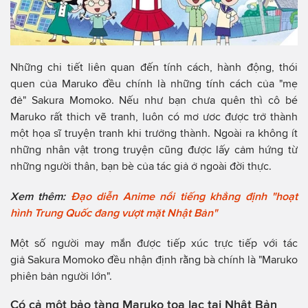
Những chi tiết liên quan đến tính cách, hành động, thói
quen của Maruko đều chính là những tính cách của "mẹ
đẻ" Sakura Momoko. Nếu như bạn chưa quên thì cô bé
Maruko rất thich vẽ tranh, luôn có mơ ươc được trở thành
một họa sĩ truyện tranh khi trưởng thành. Ngoài ra không ít
những nhân vật trong truyện cũng được lấy cảm hứng từ
những người thân, bạn bè của tác giả ở ngoài đời thực.
Xem thêm:
Đạo diễn Anime nổi tiếng khẳng định "hoạt
hình Trung Quốc đang vượt mặt Nhật Bản"
Một số người may mắn được tiếp xúc trực tiếp với tác
giả Sakura Momoko đều nhận định rằng bà chính là "Maruko
phiên bản người lớn".
Có cả một bảo tàng Maruko tọa lạc tại Nhật Bản