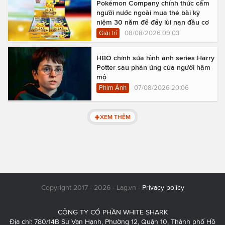
Pokémon Company chính thức cấm
người nước ngoài mua thẻ bài kỷ
niệm 30 năm để đẩy lùi nạn đầu cơ
Giải trí
08/08/2026 09:03
HBO chỉnh sửa hình ảnh series Harry
Potter sau phản ứng của người hâm
mộ
Phim Ảnh
07/08/2026 20:06
XEM THÊM
Copyright 2017 - 2026 - Lag.vn -
Privacy policy
CÔNG TY CỔ PHẦN WHITE SHARK
Địa chỉ: 780/14B Sư Vạn Hạnh, Phường 12, Quận 10, Thành phố Hồ