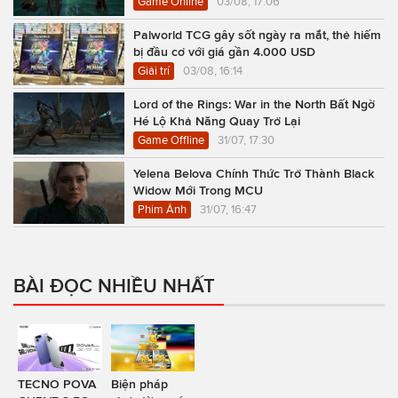
Game Online
03/08, 17:06
Palworld TCG gây sốt ngày ra mắt, thẻ hiếm
bị đầu cơ với giá gần 4.000 USD
Giải trí
03/08, 16:14
Lord of the Rings: War in the North Bất Ngờ
Hé Lộ Khả Năng Quay Trở Lại
Game Offline
31/07, 17:30
Yelena Belova Chính Thức Trở Thành Black
Widow Mới Trong MCU
Phim Ảnh
31/07, 16:47
BÀI ĐỌC NHIỀU NHẤT
TECNO POVA
Biện pháp