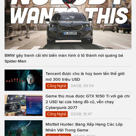
BMW gây tranh cãi khi biến màn hình ô tô thành nơi quảng bá
Spider-Man
Tencent được cho là hủy bom tấn thế giới
mở 300 triệu USD
Công Nghệ
04/08, 09:54
Game thủ mua được GTX 1050 Ti với giá chỉ
2 USD tại cửa hàng đồ cũ, vẫn chạy
Cyberpunk 2077
Công Nghệ
03/08, 19:47
Mistfall Hunter: Bảng Xếp Hạng Các Lớp
Nhân Vật Trong Game