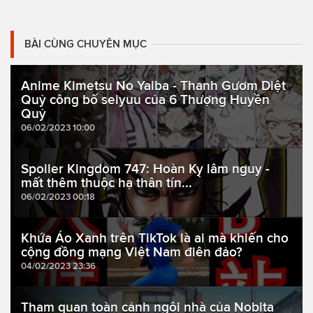
BÀI CÙNG CHUYÊN MỤC
Anime Kimetsu No Yaiba - Thanh Gươm Diệt
Quỷ công bố seiyuu của 6 Thượng Huyền
Quỷ
06/02/2023 10:00
Spoiler Kingdom 747: Hoàn Kỵ lâm nguy -
mất thêm thuộc hạ thân tín...
06/02/2023 00:18
Khứa Áo Xanh trên TikTok là ai mà khiến cho
cộng đồng mạng Việt Nam điên đảo?
04/02/2023 23:36
Tham quan toàn cảnh ngôi nhà của Nobita