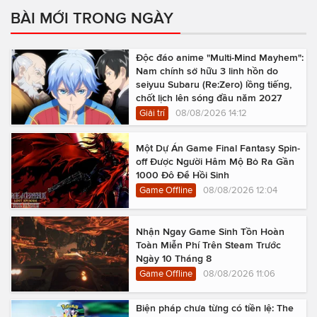
BÀI MỚI TRONG NGÀY
Độc đáo anime "Multi-Mind Mayhem":
Nam chính sở hữu 3 linh hồn do
seiyuu Subaru (Re:Zero) lồng tiếng,
chốt lịch lên sóng đầu năm 2027
Giải trí
08/08/2026 14:12
Một Dự Án Game Final Fantasy Spin-
off Được Người Hâm Mộ Bỏ Ra Gần
1000 Đô Để Hồi Sinh
Game Offline
08/08/2026 12:04
Nhận Ngay Game Sinh Tồn Hoàn
Toàn Miễn Phí Trên Steam Trước
Ngày 10 Tháng 8
Game Offline
08/08/2026 11:06
Biện pháp chưa từng có tiền lệ: The