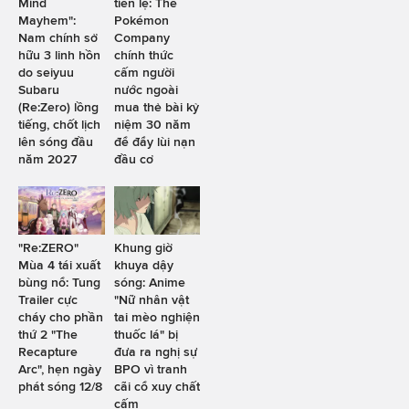
Mind
tiền lệ: The
Mayhem":
Pokémon
Nam chính sở
Company
hữu 3 linh hồn
chính thức
do seiyuu
cấm người
Subaru
nước ngoài
(Re:Zero) lồng
mua thẻ bài kỷ
tiếng, chốt lịch
niệm 30 năm
lên sóng đầu
để đẩy lùi nạn
năm 2027
đầu cơ
"Re:ZERO"
Khung giờ
Mùa 4 tái xuất
khuya dậy
bùng nổ: Tung
sóng: Anime
Trailer cực
"Nữ nhân vật
cháy cho phần
tai mèo nghiện
thứ 2 "The
thuốc lá" bị
Recapture
đưa ra nghị sự
Arc", hẹn ngày
BPO vì tranh
phát sóng 12/8
cãi cổ xuy chất
cấm