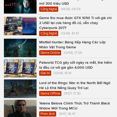
mở 300 triệu USD
Công Nghệ
04/08, 09:54
Game thủ mua được GTX 1050 Ti với giá chỉ
2 USD tại cửa hàng đồ cũ, vẫn chạy
Cyberpunk 2077
Công Nghệ
03/08, 19:47
Mistfall Hunter: Bảng Xếp Hạng Các Lớp
Nhân Vật Trong Game
Game Online
03/08, 17:06
Palworld TCG gây sốt ngày ra mắt, thẻ hiếm
bị đầu cơ với giá gần 4.000 USD
Giải trí
03/08, 16:14
Lord of the Rings: War in the North Bất Ngờ
Hé Lộ Khả Năng Quay Trở Lại
Game Offline
31/07, 17:30
Yelena Belova Chính Thức Trở Thành Black
Widow Mới Trong MCU
Phim Ảnh
31/07, 16:47