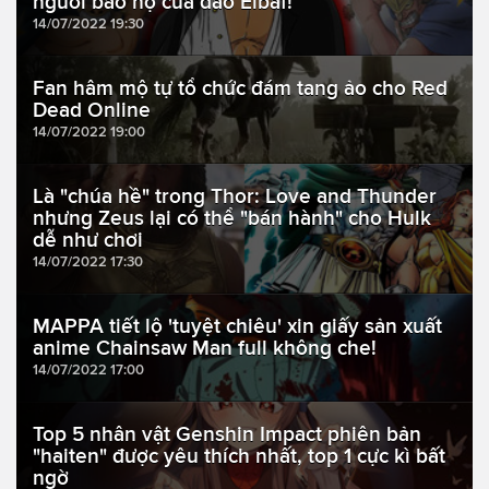
người bảo hộ của đảo Elbaf!
14/07/2022 19:30
Fan hâm mộ tự tổ chức đám tang ảo cho Red
Dead Online
14/07/2022 19:00
Là "chúa hề" trong Thor: Love and Thunder
nhưng Zeus lại có thể "bán hành" cho Hulk
dễ như chơi
14/07/2022 17:30
MAPPA tiết lộ 'tuyệt chiêu' xin giấy sản xuất
anime Chainsaw Man full không che!
14/07/2022 17:00
Top 5 nhân vật Genshin Impact phiên bản
"haiten" được yêu thích nhất, top 1 cực kì bất
ngờ