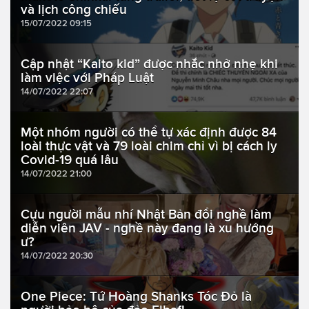
và lịch công chiếu
15/07/2022 09:15
Cập nhật “Kaito kid” được nhắc nhở nhẹ khi
làm việc với Pháp Luật
14/07/2022 22:07
Một nhóm người có thể tự xác định được 84
loài thực vật và 79 loài chim chỉ vì bị cách ly
Covid-19 quá lâu
14/07/2022 21:00
Cựu người mẫu nhí Nhật Bản đổi nghề làm
diễn viên JAV - nghề này đang là xu hướng
ư?
14/07/2022 20:30
One Piece: Tứ Hoàng Shanks Tóc Đỏ là