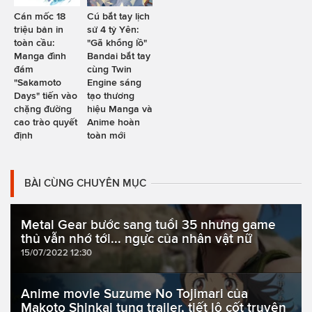
Cán mốc 18
Cú bắt tay lịch
triệu bản in
sử 4 tỷ Yên:
toàn cầu:
"Gã khổng lồ"
Manga đình
Bandai bắt tay
đám
cùng Twin
"Sakamoto
Engine sáng
Days" tiến vào
tạo thương
chặng đường
hiệu Manga và
cao trào quyết
Anime hoàn
định
toàn mới
BÀI CÙNG CHUYÊN MỤC
Metal Gear bước sang tuổi 35 nhưng game
thủ vẫn nhớ tới... ngực của nhân vật nữ
15/07/2022 12:30
Anime movie Suzume No Tojimari của
Makoto Shinkai tung trailer, tiết lộ cốt truyện