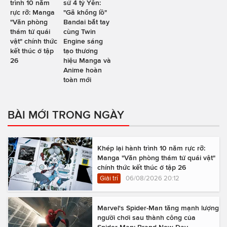
trình 10 năm
sử 4 tỷ Yên:
rực rỡ: Manga
"Gã khổng lồ"
"Văn phòng
Bandai bắt tay
thám tử quái
cùng Twin
vật" chính thức
Engine sáng
kết thúc ở tập
tạo thương
26
hiệu Manga và
Anime hoàn
toàn mới
BÀI MỚI TRONG NGÀY
Khép lại hành trình 10 năm rực rỡ:
Manga "Văn phòng thám tử quái vật"
chính thức kết thúc ở tập 26
Giải trí
06/08/2026 20:12
Marvel's Spider-Man tăng mạnh lượng
người chơi sau thành công của
Spider-Man: Brand New Day