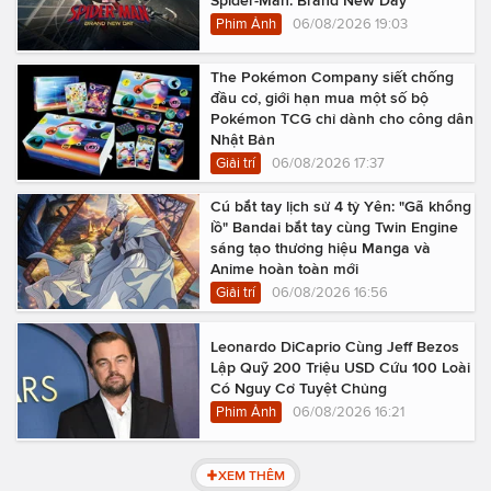
Phim Ảnh
06/08/2026 19:03
The Pokémon Company siết chống
đầu cơ, giới hạn mua một số bộ
Pokémon TCG chỉ dành cho công dân
Nhật Bản
Giải trí
06/08/2026 17:37
Cú bắt tay lịch sử 4 tỷ Yên: "Gã khổng
lồ" Bandai bắt tay cùng Twin Engine
sáng tạo thương hiệu Manga và
Anime hoàn toàn mới
Giải trí
06/08/2026 16:56
Leonardo DiCaprio Cùng Jeff Bezos
Lập Quỹ 200 Triệu USD Cứu 100 Loài
Có Nguy Cơ Tuyệt Chủng
Phim Ảnh
06/08/2026 16:21
XEM THÊM