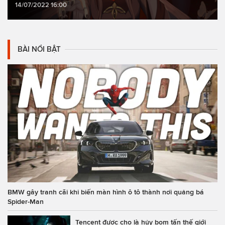
14/07/2022 16:00
BÀI NỔI BẬT
BMW gây tranh cãi khi biến màn hình ô tô thành nơi quảng bá
Spider-Man
Tencent được cho là hủy bom tấn thế giới