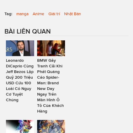
Tag:
manga
Anime
Giải trí
Nhật Bản
BÀI LIÊN QUAN
Leonardo
BMW Gây
DiCaprio Cùng
Tranh Cãi Khi
Jeff Bezos Lập
Phát Quảng
Quỹ 200 Triệu
Cáo Spider-
USD Cứu 100
Man: Brand
Loài Có Nguy
New Day
Cơ Tuyệt
Ngay Trên
Chủng
Màn Hình Ô
Tô Của Khách
Hàng