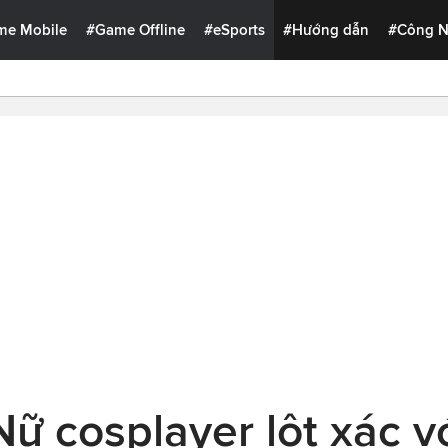
me Mobile
#Game Offline
#eSports
#Hướng dẫn
#Công 
Nữ cosplayer lột xác v