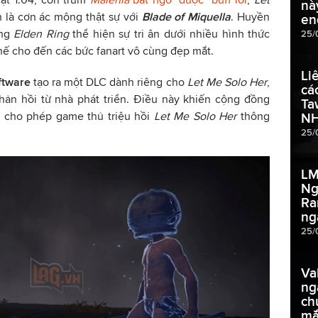
nà
 là cơn ác mộng thật sự với
Blade of Miquella
. Huyền
en
ồng
Elden Ring
thể hiện sự tri ân dưới nhiều hình thức
25/
hế cho đến các bức fanart vô cùng đẹp mắt.
Li
ftware
tạo ra một DLC dành riêng cho
Let Me Solo Her
,
cá
hản hồi từ nhà phát triển. Điều này khiến cộng đồng
Ta
 cho phép game thủ triệu hồi
Let Me Solo Her
thông
NH
25/
LM
Ng
Ra
ng
25/
Va
ng
ch
mắ