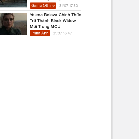
Game Offline
31/07, 17:30
Yelena Belova Chính Thức
Trở Thành Black Widow
Mới Trong MCU
Phim Ảnh
31/07, 16:47