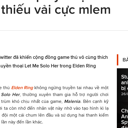
thiếu vải cực mlem
Twitter đã khiến cộng đồng game thủ vô cùng thích
B
uyền thoại Let Me Solo Her trong Elden Ring
St
an
e thủ
Elden Ring
không ngừng truyền tai nhau về một
bị
26/
 Solo Her
, thường xuyên tham gia hỗ trợ người chơi
 trùm khó chịu nhất của game,
Malenia
. Bên cạnh kỹ
i ta còn nhớ đến nhân vật này nhờ vào tạo hình kì lạ
Ch
, đội một cái chum lên đầu và sử dụng hai thanh kiếm
An
Sp
 lần này đến lần khác.
đá