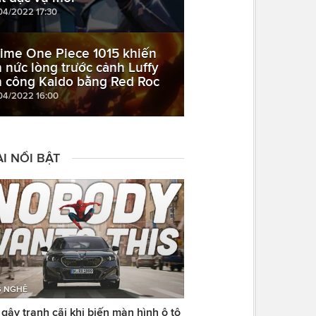
04/2022 17:30
ime One Piece 1015 khiến
n nức lòng trước cảnh Luffy
n công Kaido bằng Red Roc
04/2022 16:00
I NỔI BẬT
 NGHỆ
ây tranh cãi khi biến màn hình ô tô