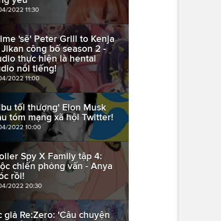
04/2022 11:30
ime 'sẽ' Peter Grill to Kenja
 Jikan công bố season 2 -
udio thực hiện là hentai
udio nổi tiếng!
04/2022 11:00
ibu tối thượng' Elon Musk
âu tóm mạng xã hội Twitter!
04/2022 10:00
oiler Spy X Family tập 4:
ộc chiến phỏng vấn - Anya
óc rồi!
04/2022 20:30
c giả Re:Zero: 'Câu chuyện