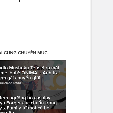
ÀI CÙNG CHUYÊN MỤC
udio Mushoku Tensei ra mắt
ime 'bủh': ONIMAI - Anh trai
 em gái chuyển giới!
04/2022 12:00
iêm ngưỡng bộ cosplay
ya Forger cực chuẩn trong
y x Family từ một cô bé
ng yêu