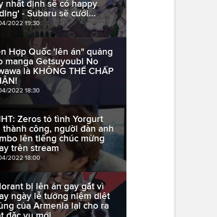
y nhất định sẽ có happy
ding' - Subaru sẽ cưới...
04/2022 19:30
ên Hợp Quốc 'lên án" quảng
o manga Getsuyoubi No
wawa là KHÔNG THỂ CHẤP
ẬN!
04/2022 18:30
HT: Zeros tỏ tình Yorgurt
 thành công, người đàn anh
mbo lên tiếng chúc mừng
ay trên stream
04/2022 18:00
lorant bị lên án gay gắt vì
ay ngày lễ tưởng niệm diệt
ủng của Armenia lại cho ra
t đặc vụ mới