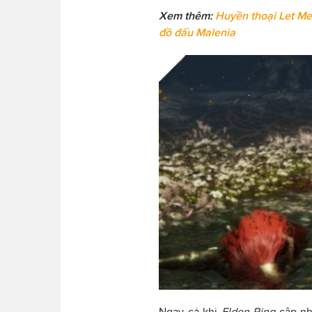
Xem thêm:
Huyền thoại Let Me
đồ đấu Malenia
Ngay cả khi
Elden Ring
cập nh