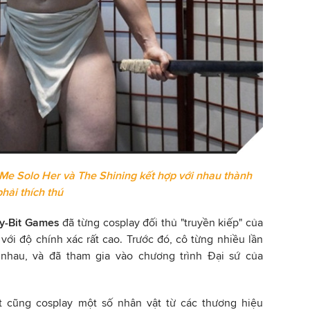
 Me Solo Her và The Shining kết hợp với nhau thành
ải thích thú
ty-Bit Games
đã từng cosplay đối thủ "truyền kiếp" của
 với độ chính xác rất cao. Trước đó, cô từng nhiều lần
 nhau, và đã tham gia vào chương trình Đại sứ của
t cũng cosplay một số nhân vật từ các thương hiệu