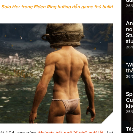
26/
 Solo Her trong Elden Ring hướng dẫn game thủ build
An
no
St
st
26/
'W
th
26/
Sp
Cu
kh
25/
Tá
ật 1.04, con trùm
Malenia
bất ngờ "được" buff lỗi
,
Let