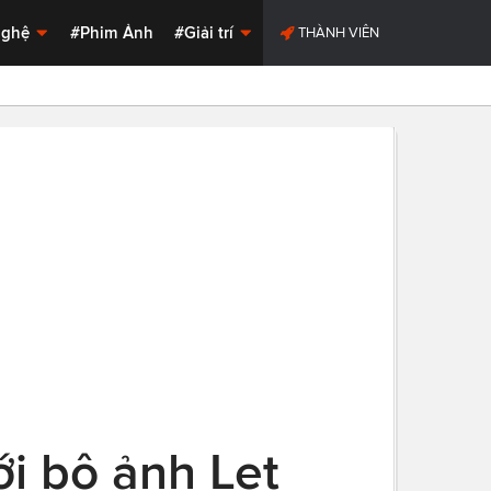
Nghệ
#Phim Ảnh
#Giải trí
THÀNH VIÊN
ới bộ ảnh Let