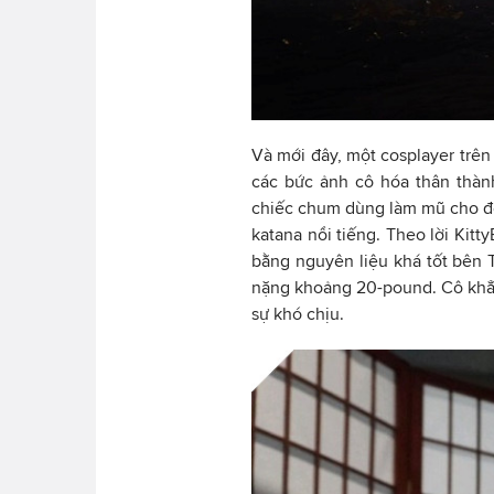
Và mới đây, một cosplayer trê
các bức ảnh cô hóa thân thà
chiếc chum dùng làm mũ cho đến
katana nổi tiếng. Theo lời Kit
bằng nguyên liệu khá tốt bên T
nặng khoảng 20-pound. Cô khẳ
sự khó chịu.