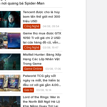
 nơi quảng bá Spider-Man
Tencent được cho là hủy
bom tấn thế giới mở 300
triệu USD
Công Nghệ
04/08, 09:54
Game thủ mua được GTX
1050 Ti với giá chỉ 2 USD
tại cửa hàng đồ cũ, vẫn
chạy Cyberpunk 2077
Công Nghệ
03/08, 19:47
Mistfall Hunter: Bảng Xếp
Hạng Các Lớp Nhân Vật
Trong Game
Game Online
03/08, 17:06
Palworld TCG gây sốt
ngày ra mắt, thẻ hiếm bị
đầu cơ với giá gần 4.000
USD
Giải trí
03/08, 16:14
Lord of the Rings: War in
the North Bất Ngờ Hé Lộ
Khả Năng Quay Trở Lại