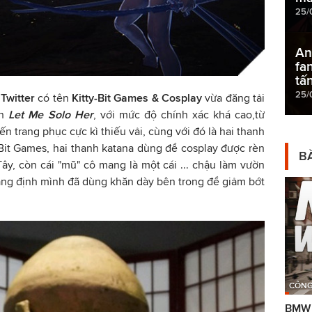
25/
An
fa
tấ
25/
n
Twitter
có tên
Kitty-Bit Games & Cosplay
vừa đăng tải
nh
Let Me Solo Her
, với mức độ chính xác khá cao,từ
 trang phục cực kì thiếu vải, cùng với đó là hai thanh
tyBit Games, hai thanh katana dùng để cosplay được rèn
BÀ
ây, còn cái "mũ" cô mang là một cái ... chậu làm vườn
ng định mình đã dùng khăn dày bên trong để giảm bớt
CÔNG
BMW g