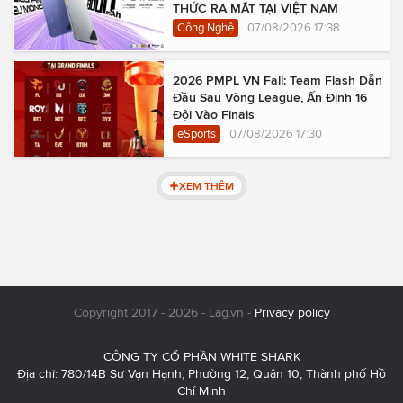
THỨC RA MẮT TẠI VIỆT NAM
Công Nghệ
07/08/2026 17:38
2026 PMPL VN Fall: Team Flash Dẫn
Đầu Sau Vòng League, Ấn Định 16
Đội Vào Finals
eSports
07/08/2026 17:30
XEM THÊM
Copyright 2017 - 2026 - Lag.vn -
Privacy policy
CÔNG TY CỔ PHẦN WHITE SHARK
Địa chỉ: 780/14B Sư Vạn Hạnh, Phường 12, Quận 10, Thành phố Hồ
Chí Minh