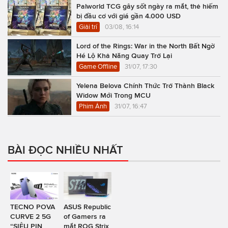
Palworld TCG gây sốt ngày ra mắt, thẻ hiếm
bị đầu cơ với giá gần 4.000 USD
Giải trí
03/08, 16:14
Lord of the Rings: War in the North Bất Ngờ
Hé Lộ Khả Năng Quay Trở Lại
Game Offline
31/07, 17:30
Yelena Belova Chính Thức Trở Thành Black
Widow Mới Trong MCU
Phim Ảnh
31/07, 16:47
BÀI ĐỌC NHIỀU NHẤT
TECNO POVA
ASUS Republic
CURVE 2 5G
of Gamers ra
“SIÊU PIN
mắt ROG Strix