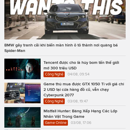
BMW gây tranh cãi khi biến màn hình ô tô thành nơi quảng bá
Spider-Man
Tencent được cho là hủy bom tấn thế giới
mở 300 triệu USD
Công Nghệ
04/08, 09:54
Game thủ mua được GTX 1050 Ti với giá chỉ
2 USD tại cửa hàng đồ cũ, vẫn chạy
Cyberpunk 2077
Công Nghệ
03/08, 19:47
Mistfall Hunter: Bảng Xếp Hạng Các Lớp
Nhân Vật Trong Game
Game Online
03/08, 17:06