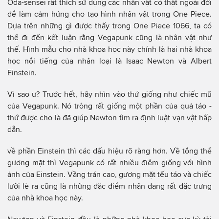
Oda-sensei rất thích sử dụng các nhân vật có thật ngoài đời
để làm cảm hứng cho tạo hình nhân vật trong One Piece.
Dựa trên những gì được thấy trong One Piece 1066, ta có
thể đi đến kết luận rằng Vegapunk cũng là nhân vật như
thế. Hình mẫu cho nhà khoa học này chính là hai nhà khoa
học nổi tiếng của nhân loại là Isaac Newton và Albert
Einstein.
Vì sao ư? Trước hết, hãy nhìn vào thứ giống như chiếc mũ
của Vegapunk. Nó trông rất giống một phần của quả táo -
thứ được cho là đã giúp Newton tìm ra định luật vạn vật hấp
dẫn.
về phần Einstein thì các dấu hiệu rõ ràng hơn. Về tổng thể
gương mặt thì Vegapunk có rất nhiều điểm giống với hình
ảnh của Einstein. Vầng trán cao, gương mặt tếu táo và chiếc
lưỡi lè ra cũng là những đặc điểm nhận dạng rất đặc trưng
của nhà khoa học này.