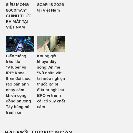
SIÊU MỎNG
SCAR 18 2026
8000mAh”
tại Việt Nam
CHÍNH THỨC
RA MẮT TẠI
VIỆT NAM
Biến tướng
Khung giờ
trào lưu
khuya dậy
"VTuber vs
sóng: Anime
IRL": Khoe
"Nữ nhân vật
thân đời thực,
tai mèo nghiện
rao bán ảnh
thuốc lá" bị
nhạy cảm
đưa ra nghị sự
khiến cộng
BPO vì tranh
đồng phương
cãi cổ xuy chất
Tây bùng nổ
cấm
tranh cãi
BÀI MỚI TRONG NGÀY