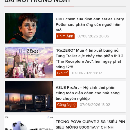
HBO chỉnh sửa hình ảnh series Harry
Potter sau phản ứng của người hâm
mộ
Phim Ảnh
07/08/2026 20:06
"Re:ZERO" Mùa 4 tái xuất bùng nổ:
Tung Trailer cực cháy cho phần thứ 2
"The Recapture Arc", hẹn ngày phát
sóng 12/8
Giải trí
07/08/2026 18:32
ASUS ProArt – Hệ sinh thái phần
cứng toàn diện dành cho nhà sáng
tạo chuyên nghiệp
Công Nghệ
07/08/2026 18:02
TECNO POVA CURVE 2 5G “SIÊU PIN
SIÊU MỎNG 8000mAh” CHÍNH