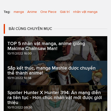
Tag:
manga
Anime
One Piece
Giải trí
nhân vật manga
BÀI CÙNG CHUYÊN MỤC
TOP 5 nhân vật manga, anime giống
Makima Chainsaw Man!
10/11/2022 16:00
Sắp kết thúc, manga Mashle được chuyển
thể thành anime!
10/11/2022 10:34
Spoiler Hunter X Hunter 394: Án mạng diễn
ra liên tục - Hơn chục nhân vật mới được giới
thiệu
10/11/2022 09:30