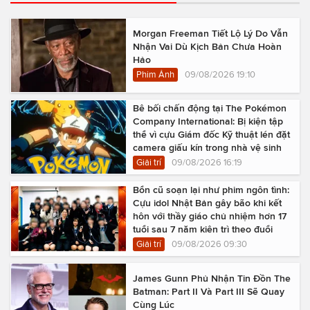
Morgan Freeman Tiết Lộ Lý Do Vẫn
Nhận Vai Dù Kịch Bản Chưa Hoàn
Hảo
Phim Ảnh
09/08/2026 19:10
Bê bối chấn động tại The Pokémon
Company International: Bị kiện tập
thể vì cựu Giám đốc Kỹ thuật lén đặt
camera giấu kín trong nhà vệ sinh
Giải trí
09/08/2026 16:19
Bổn cũ soạn lại như phim ngôn tình:
Cựu idol Nhật Bản gây bão khi kết
hôn với thầy giáo chủ nhiệm hơn 17
tuổi sau 7 năm kiên trì theo đuổi
Giải trí
09/08/2026 09:30
James Gunn Phủ Nhận Tin Đồn The
Batman: Part II Và Part III Sẽ Quay
Cùng Lúc