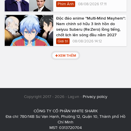
Phim Ảnh
08/08/2026 17:11
Độc đáo anime "Multi-Mind Mayhem":
Nam chính sở hữu 3 linh hồn do
seiyuu Subaru (Re:Zero) lồng tiếng,
chốt lịch lên sóng đầu năm 2027
Giải trí
08/08/2026 14:12
XEM THÊM
Copyright 2017 - 2026 - Lag.vn -
Privacy policy
CÔNG TY CỔ PHẦN WHITE SHARK
Địa chỉ: 780/14B Sư Vạn Hạnh, Phường 12, Quận 10, Thành phố Hồ
Chí Minh
MST: 0313720704