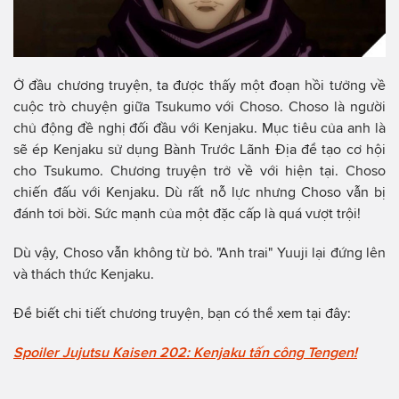
Ở đầu chương truyện, ta được thấy một đoạn hồi tưởng về
cuộc trò chuyện giữa Tsukumo với Choso. Choso là người
chủ động đề nghị đối đầu với Kenjaku. Mục tiêu của anh là
sẽ ép Kenjaku sử dụng Bành Trước Lãnh Địa để tạo cơ hội
cho Tsukumo. Chương truyện trở về với hiện tại. Choso
chiến đấu với Kenjaku. Dù rất nỗ lực nhưng Choso vẫn bị
đánh tơi bời. Sức mạnh của một đặc cấp là quá vượt trội!
Dù vậy, Choso vẫn không từ bỏ. "Anh trai" Yuuji lại đứng lên
và thách thức Kenjaku.
Để biết chi tiết chương truyện, bạn có thể xem tại đây:
Spoiler Jujutsu Kaisen 202: Kenjaku tấn công Tengen!