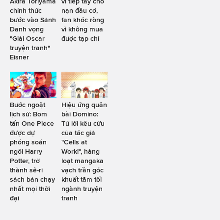
Akira Toriyama
vì tiếp tay cho
chính thức
nạn đầu cơ,
bước vào Sảnh
fan khóc ròng
Danh vọng
vì không mua
"Giải Oscar
được tạp chí
truyện tranh"
Eisner
Bước ngoặt
Hiệu ứng quân
lịch sử: Bom
bài Domino:
tấn One Piece
Từ lời kêu cứu
được dự
của tác giả
phóng soán
"Cells at
ngôi Harry
Work!", hàng
Potter, trở
loạt mangaka
thành sê-ri
vạch trần góc
sách bán chạy
khuất tăm tối
nhất mọi thời
ngành truyện
đại
tranh