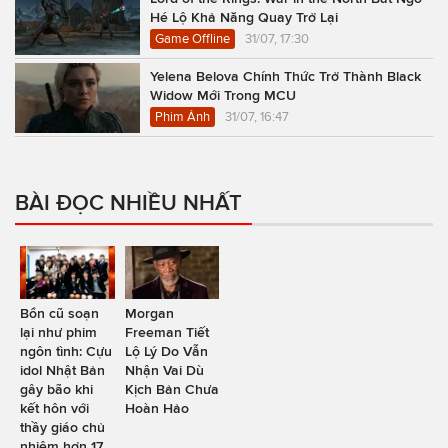
Hé Lộ Khả Năng Quay Trở Lại
Game Offline
31/07, 17:30
Yelena Belova Chính Thức Trở Thành Black
Widow Mới Trong MCU
Phim Ảnh
31/07, 16:47
BÀI ĐỌC NHIỀU NHẤT
Bổn cũ soạn
Morgan
lại như phim
Freeman Tiết
ngôn tình: Cựu
Lộ Lý Do Vẫn
idol Nhật Bản
Nhận Vai Dù
gây bão khi
Kịch Bản Chưa
kết hôn với
Hoàn Hảo
thầy giáo chủ
nhiệm hơn 17