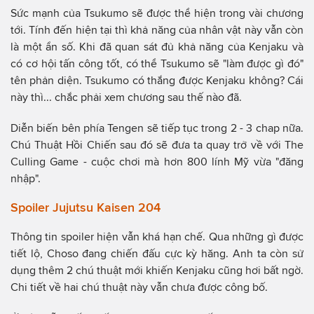
Sức mạnh của Tsukumo sẽ được thể hiện trong vài chương
tới. Tính đến hiện tại thì khả năng của nhân vật này vẫn còn
là một ẩn số. Khi đã quan sát đủ khả năng của Kenjaku và
có cơ hội tấn công tốt, có thể Tsukumo sẽ "làm được gì đó"
tên phản diện. Tsukumo có thắng được Kenjaku không? Cái
này thì... chắc phải xem chương sau thế nào đã.
Diễn biến bên phía Tengen sẽ tiếp tục trong 2 - 3 chap nữa.
Chú Thuật Hồi Chiến sau đó sẽ đưa ta quay trở về với The
Culling Game - cuộc chơi mà hơn 800 lính Mỹ vừa "đăng
nhập".
Spoiler Jujutsu Kaisen 204
Thông tin spoiler hiện vẫn khá hạn chế. Qua những gì được
tiết lộ, Choso đang chiến đấu cực kỳ hăng. Anh ta còn sử
dụng thêm 2 chú thuật mới khiến Kenjaku cũng hơi bất ngờ.
Chi tiết về hai chú thuật này vẫn chưa được công bố.