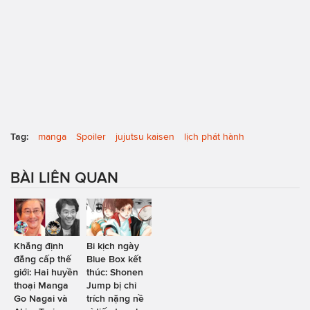
Tag:
manga
Spoiler
jujutsu kaisen
lịch phát hành
BÀI LIÊN QUAN
Khẳng định
Bi kịch ngày
đẳng cấp thế
Blue Box kết
giới: Hai huyền
thúc: Shonen
thoại Manga
Jump bị chỉ
Go Nagai và
trích nặng nề