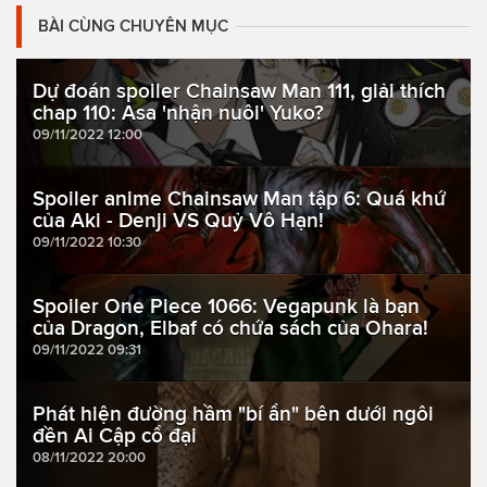
BÀI CÙNG CHUYÊN MỤC
Dự đoán spoiler Chainsaw Man 111, giải thích
chap 110: Asa 'nhận nuôi' Yuko?
09/11/2022 12:00
Spoiler anime Chainsaw Man tập 6: Quá khứ
của Aki - Denji VS Quỷ Vô Hạn!
09/11/2022 10:30
Spoiler One Piece 1066: Vegapunk là bạn
của Dragon, Elbaf có chứa sách của Ohara!
09/11/2022 09:31
Phát hiện đường hầm "bí ẩn" bên dưới ngôi
đền Ai Cập cổ đại
08/11/2022 20:00