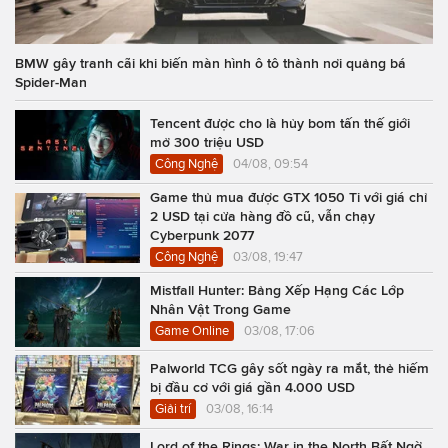
BMW gây tranh cãi khi biến màn hình ô tô thành nơi quảng bá
Spider-Man
Tencent được cho là hủy bom tấn thế giới
mở 300 triệu USD
Công Nghệ
04/08, 09:54
Game thủ mua được GTX 1050 Ti với giá chỉ
2 USD tại cửa hàng đồ cũ, vẫn chạy
Cyberpunk 2077
Công Nghệ
03/08, 19:47
Mistfall Hunter: Bảng Xếp Hạng Các Lớp
Nhân Vật Trong Game
Game Online
03/08, 17:06
Palworld TCG gây sốt ngày ra mắt, thẻ hiếm
bị đầu cơ với giá gần 4.000 USD
Giải trí
03/08, 16:14
Lord of the Rings: War in the North Bất Ngờ