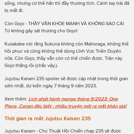
sống, nhưng cơ thể hắn thì đầy thương tích. Cánh tay trái đã
bị mất đi.
Còn Gojo - THẦY VẪN KHỎE MẠNH VÀ KHÔNG SAO CẢ!
Tử không gây sát thương cho Gojo!
Kusakabe nói rằng Sukuna không còn Mahoraga, không thể
hồi phục và cũng không thể dùng Lĩnh Vực Triển Duyên
nữa. Còn Gojo, thầy vẫn còn có thể chiến được. Trận này
Gojo thắng rồi (chắc vậy.).
Jujutsu Kaisen 235 spoiler sẽ được cập nhật trong thời gian
sớm nhất, dự kiến ngày 7 tháng 9 năm 2023.
Xem thêm:
Lịch phát hành manga tháng 9/2023: One
Piece, Conan đặc biệt - nhiều truyện mới ra mắt khán giả!
Thời gian ra mắt Jujutsu Kaisen 235
Jujutsu Kaisen - Chú Thuật Hồi Chiến chap 235 sẽ được