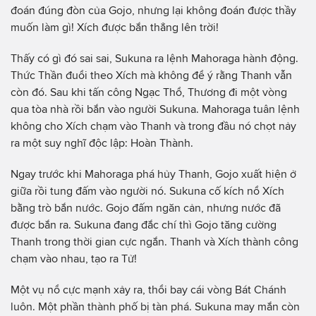
đoán đúng đòn của Gojo, nhưng lại không đoán được thầy
muốn làm gì! Xích được bắn thẳng lên trời!
Thấy có gì đó sai sai, Sukuna ra lệnh Mahoraga hành động.
Thức Thần đuổi theo Xích mà không để ý rằng Thanh vẫn
còn đó. Sau khi tấn công Ngạc Thổ, Thương đi một vòng
qua tòa nhà rồi bắn vào người Sukuna. Mahoraga tuân lệnh
không cho Xích chạm vào Thanh và trong đầu nó chọt nảy
ra một suy nghĩ độc lập: Hoàn Thành.
Ngay trước khi Mahoraga phá hủy Thanh, Gojo xuất hiện ở
giữa rồi tung đấm vào người nó. Sukuna cố kích nổ Xích
bằng trò bắn nước. Gojo đấm ngăn cản, nhưng nước đã
được bắn ra. Sukuna đang đắc chí thì Gojo tăng cường
Thanh trong thời gian cực ngắn. Thanh và Xích thành công
chạm vào nhau, tạo ra Tử!
Một vụ nổ cực mạnh xảy ra, thổi bay cái vòng Bát Chánh
luôn. Một phần thành phố bị tàn phá. Sukuna may mắn còn