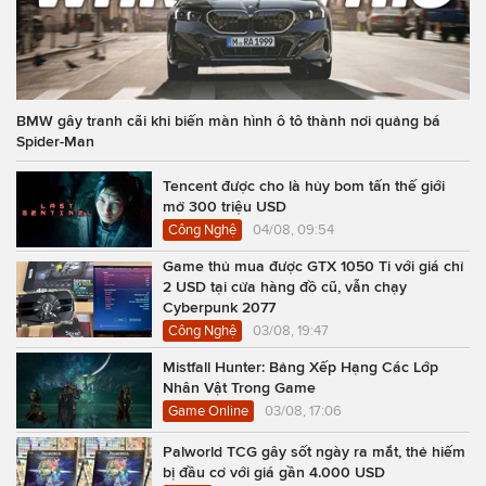
BMW gây tranh cãi khi biến màn hình ô tô thành nơi quảng bá
Spider-Man
Tencent được cho là hủy bom tấn thế giới
mở 300 triệu USD
Công Nghệ
04/08, 09:54
Game thủ mua được GTX 1050 Ti với giá chỉ
2 USD tại cửa hàng đồ cũ, vẫn chạy
Cyberpunk 2077
Công Nghệ
03/08, 19:47
Mistfall Hunter: Bảng Xếp Hạng Các Lớp
Nhân Vật Trong Game
Game Online
03/08, 17:06
Palworld TCG gây sốt ngày ra mắt, thẻ hiếm
bị đầu cơ với giá gần 4.000 USD