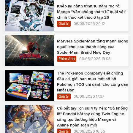
Khép lại hành trình 10 năm rực rỡ:
Manga "Văn phòng thám tử quái vật"
chính thức kết thúc ở tập 26
Giải trí
06/08/2026 20:12
Marvel's Spider-Man tăng mạnh lượng
người chơi sau thành công của
Spider-Man: Brand New Day
Phim Ảnh
06/08/2026 19:03
The Pokémon Company siết chống
đầu cơ, giới hạn mua một số bộ
Pokémon TCG chỉ dành cho công dân
Nhật Bản
Giải trí
06/08/2026 17:37
Cú bắt tay lịch sử 4 tỷ Yên: "Gã khổng
lồ" Bandai bắt tay cùng Twin Engine
sáng tạo thương hiệu Manga và
Anime hoàn toàn mới
Giải trí
06/08/2026 16:56