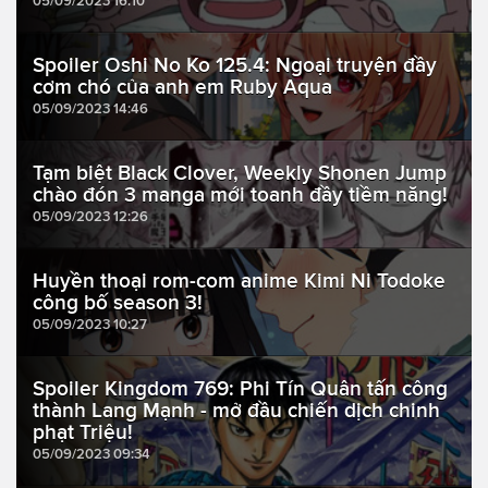
05/09/2023 16:10
Spoiler Oshi No Ko 125.4: Ngoại truyện đầy
cơm chó của anh em Ruby Aqua
05/09/2023 14:46
Tạm biệt Black Clover, Weekly Shonen Jump
chào đón 3 manga mới toanh đầy tiềm năng!
05/09/2023 12:26
Huyền thoại rom-com anime Kimi Ni Todoke
công bố season 3!
05/09/2023 10:27
Spoiler Kingdom 769: Phi Tín Quân tấn công
thành Lang Mạnh - mở đầu chiến dịch chinh
phạt Triệu!
05/09/2023 09:34