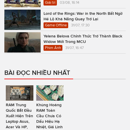
Giải trí
03/08, 16:14
Lord of the Rings: War in the North Bất Ngờ
Hé Lộ Khả Năng Quay Trở Lại
Game Offline
31/07, 17:30
Yelena Belova Chính Thức Trở Thành Black
Widow Mới Trong MCU
Phim Ảnh
31/07, 16:47
BÀI ĐỌC NHIỀU NHẤT
RAM Trung
Khủng Hoảng
Quốc Bắt Đầu
RAM Toàn
Xuất Hiện Trên
Cầu Chưa Có
Laptop Asus,
Dấu Hiệu Hạ
Acer Và HP,
Nhiệt, Giá Linh