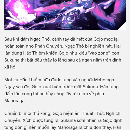
Sau khi đấm Ngạc Thổ, cánh tay đã mất của Gojo mọc lại
hoàn toàn nhờ Phản Chuyển. Ngạc Thổ bị nghiền nát. Hai
lần dùng Hắc Thiểm khiến Gojo như kiểu "vào zone", còn
Sukuna thì bắt đầu thấy lo lắng sau cả ngàn năm trên đỉnh
xã hội.
Một cú Hắc Thiểm nữa được tung vào người Mahoraga.
Ngay sau đó, Gojo xuất hiện trước mặt Sukuna. Hắn tung
đấm tấn công thì bị thầy chộp lấy rồi ném về phía
Mahoraga.
Chuẩn bị mọi thứ xong, Gojo niệm ấn. Thuật Thức Nghịch
Chuyển: Xích được tung ra. Sukuna sớm nhận ra Gojo định
tung đòn gì nên muốn lấy Mahoraga ra chịu đòn thay. Hắn