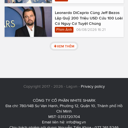
Leonardo DiCaprio Cùng Jeff Bezos
Lập Quỹ 200 Triệu USD Cứu 100 Loài
Có Nguy Cơ Tuyệt Chủng
Phim Ảnh
06/08/2026 16:21
XEM THÊM
Copyright 2017 - 2026 - Lag.vn -
Privacy policy
CÔNG TY CỔ PHẦN WHITE SHARK
Địa chỉ: 780/14B Sư Vạn Hạnh, Phường 12, Quận 10, Thành phố Hồ
Chí Minh
MST: 0313720704
Email liên hệ:
info@lag.vn
Chịu trách nhiệm nội dung: Nguyễn Tiến Khoa - 077 261 5246