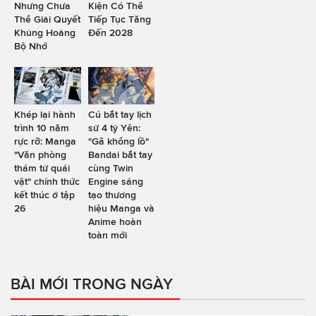
Nhưng Chưa
Kiện Có Thể
Thể Giải Quyết
Tiếp Tục Tăng
Khủng Hoảng
Đến 2028
Bộ Nhớ
Khép lại hành
Cú bắt tay lịch
trình 10 năm
sử 4 tỷ Yên:
rực rỡ: Manga
"Gã khổng lồ"
"Văn phòng
Bandai bắt tay
thám tử quái
cùng Twin
vật" chính thức
Engine sáng
kết thúc ở tập
tạo thương
26
hiệu Manga và
Anime hoàn
toàn mới
BÀI MỚI TRONG NGÀY