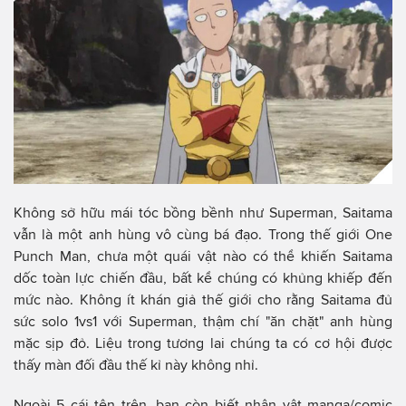
Không sở hữu mái tóc bồng bềnh như Superman, Saitama
vẫn là một anh hùng vô cùng bá đạo. Trong thế giới One
Punch Man, chưa một quái vật nào có thể khiến Saitama
dốc toàn lực chiến đầu, bất kể chúng có khủng khiếp đến
mức nào. Không ít khán giả thế giới cho rằng Saitama đủ
sức solo 1vs1 với Superman, thậm chí "ăn chặt" anh hùng
mặc sịp đỏ. Liệu trong tương lai chúng ta có cơ hội được
thấy màn đối đầu thế kỉ này không nhỉ.
Ngoài 5 cái tên trên, bạn còn biết nhân vật manga/comic