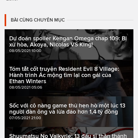
BÀI CÙNG CHUYÊN MỤC
Dự đoán spoiler Kengan Omega chap 109: Bị
xử hòa, Akoya, Nicolas VS King!
08/05/2021 10:00
Tóm tắt cốt truyện Resident Evil 8 Village:
Hành trình Ác mộng tìm lại con gái của
Ethan Winters
08/05/2021 05:06
Sốc với cô nàng game thủ hẹn hò một lúc 13
người đàn ông và lừa đảo hơn 1,4 tỷ đồng
07/05/2021 21:00
Shuumatsu No Valkyrie: 13 đấu sĩ thần thánh