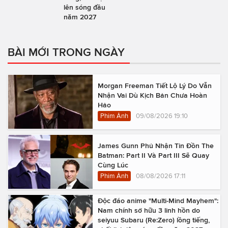
lên sóng đầu
năm 2027
BÀI MỚI TRONG NGÀY
Morgan Freeman Tiết Lộ Lý Do Vẫn
Nhận Vai Dù Kịch Bản Chưa Hoàn
Hảo
Phim Ảnh
09/08/2026 19:10
James Gunn Phủ Nhận Tin Đồn The
Batman: Part II Và Part III Sẽ Quay
Cùng Lúc
Phim Ảnh
08/08/2026 17:11
Độc đáo anime "Multi-Mind Mayhem":
Nam chính sở hữu 3 linh hồn do
seiyuu Subaru (Re:Zero) lồng tiếng,