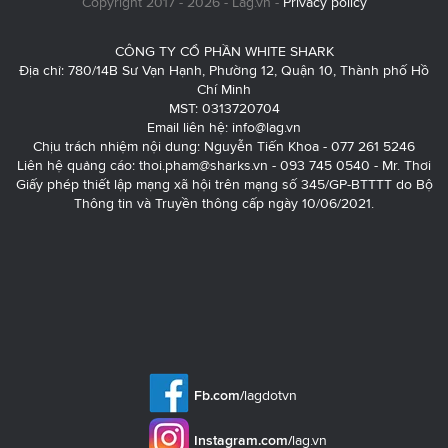
Copyright 2017 - 2026 - Lag.vn -
Privacy policy
CÔNG TY CỔ PHẦN WHITE SHARK
Địa chỉ: 780/14B Sư Vạn Hạnh, Phường 12, Quận 10, Thành phố Hồ
Chí Minh
MST: 0313720704
Email liên hệ:
info@lag.vn
Chịu trách nhiệm nội dung: Nguyễn Tiến Khoa - 077 261 5246
Liên hệ quảng cáo:
thoi.pham@sharks.vn
- 093 745 0540 - Mr. Thơi
Giấy phép thiết lập mạng xã hội trên mạng số 345/GP-BTTTT do Bộ
Thông tin và Truyền thông cấp ngày 10/06/2021.
Fb.com/
lagdotvn
Instagram.com/
lag.vn