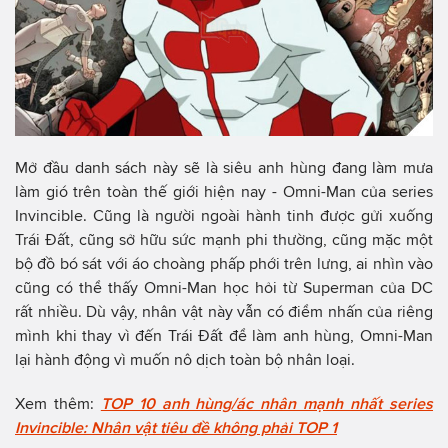
Mở đầu danh sách này sẽ là siêu anh hùng đang làm mưa
làm gió trên toàn thế giới hiện nay - Omni-Man của series
Invincible. Cũng là người ngoài hành tinh được gửi xuống
Trái Đất, cũng sở hữu sức mạnh phi thường, cũng mặc một
bộ đồ bó sát với áo choàng phấp phới trên lưng, ai nhìn vào
cũng có thể thấy Omni-Man học hỏi từ Superman của DC
rất nhiều. Dù vậy, nhân vật này vẫn có điểm nhấn của riêng
mình khi thay vì đến Trái Đất để làm anh hùng, Omni-Man
lại hành động vì muốn nô dịch toàn bộ nhân loại.
Xem thêm:
TOP 10 anh hùng/ác nhân mạnh nhất series
Invincible: Nhân vật tiêu đề không phải TOP 1