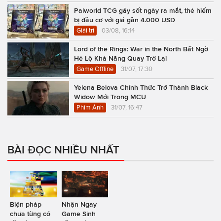
Palworld TCG gây sốt ngày ra mắt, thẻ hiếm
bị đầu cơ với giá gần 4.000 USD
Giải trí
03/08, 16:14
Lord of the Rings: War in the North Bất Ngờ
Hé Lộ Khả Năng Quay Trở Lại
Game Offline
31/07, 17:30
Yelena Belova Chính Thức Trở Thành Black
Widow Mới Trong MCU
Phim Ảnh
31/07, 16:47
BÀI ĐỌC NHIỀU NHẤT
Biện pháp
Nhận Ngay
chưa từng có
Game Sinh