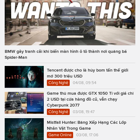
BMW gây tranh cãi khi biến màn hình ô tô thành nơi quảng bá
Spider-Man
Tencent được cho là hủy bom tấn thế giới
mở 300 triệu USD
Công Nghệ
04/08, 09:54
Game thủ mua được GTX 1050 Ti với giá chỉ
2 USD tại cửa hàng đồ cũ, vẫn chạy
Cyberpunk 2077
Công Nghệ
03/08, 19:47
Mistfall Hunter: Bảng Xếp Hạng Các Lớp
Nhân Vật Trong Game
Game Online
03/08, 17:06