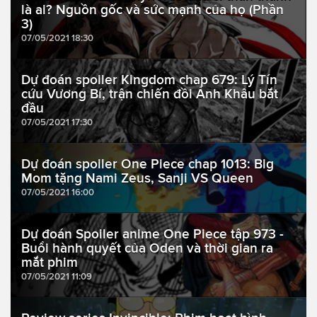
là ai? Nguồn gốc và sức mạnh của họ (Phần
3)
07/05/2021 18:30
Dự đoán spoiler Kingdom chap 679: Lý Tín
cứu Vương Bí, trận chiến đồi Ảnh Khâu bắt
đầu
07/05/2021 17:30
Dự đoán spoiler One Piece chap 1013: Big
Mom tặng Nami Zeus, Sanji VS Queen
07/05/2021 16:00
Dự đoán Spoiler anime One Piece tập 973 -
Buổi hành quyết của Oden và thời gian ra
mắt phim
07/05/2021 11:09