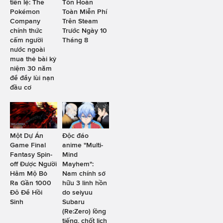
tiền lệ: The
Tồn Hoàn
Pokémon
Toàn Miễn Phí
Company
Trên Steam
chính thức
Trước Ngày 10
cấm người
Tháng 8
nước ngoài
mua thẻ bài kỷ
niệm 30 năm
để đẩy lùi nạn
đầu cơ
Một Dự Án
Độc đáo
Game Final
anime "Multi-
Fantasy Spin-
Mind
off Được Người
Mayhem":
Hâm Mộ Bỏ
Nam chính sở
Ra Gần 1000
hữu 3 linh hồn
Đô Để Hồi
do seiyuu
Sinh
Subaru
(Re:Zero) lồng
tiếng, chốt lịch