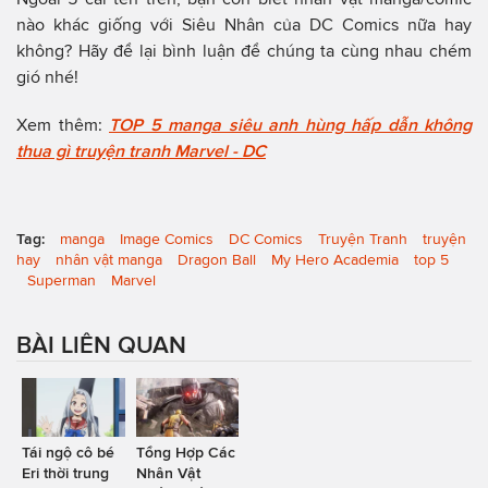
nào khác giống với Siêu Nhân của DC Comics nữa hay
không? Hãy để lại bình luận để chúng ta cùng nhau chém
gió nhé!
Xem thêm:
TOP 5 manga siêu anh hùng hấp dẫn không
thua gì truyện tranh Marvel - DC
Tag:
manga
Image Comics
DC Comics
Truyện Tranh
truyện
hay
nhân vật manga
Dragon Ball
My Hero Academia
top 5
Superman
Marvel
BÀI LIÊN QUAN
Tái ngộ cô bé
Tổng Hợp Các
Eri thời trung
Nhân Vật