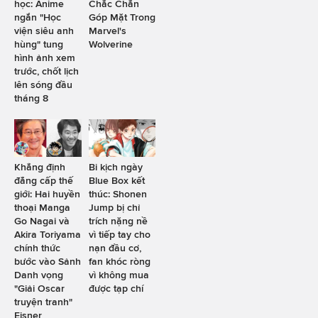
học: Anime
Chắc Chắn
ngắn "Học
Góp Mặt Trong
viện siêu anh
Marvel's
hùng" tung
Wolverine
hình ảnh xem
trước, chốt lịch
lên sóng đầu
tháng 8
Khẳng định
Bi kịch ngày
đẳng cấp thế
Blue Box kết
giới: Hai huyền
thúc: Shonen
thoại Manga
Jump bị chỉ
Go Nagai và
trích nặng nề
Akira Toriyama
vì tiếp tay cho
chính thức
nạn đầu cơ,
bước vào Sảnh
fan khóc ròng
Danh vọng
vì không mua
"Giải Oscar
được tạp chí
truyện tranh"
Eisner