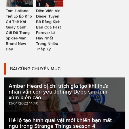
Tom Holland
Diễn Viên Vin
Tiết Lộ Ép Khô
Diesel Tuyên
Cơ Thể Khi
Bố Rằng Kịch
Quay Cảnh
Bản Của Fast
Cởi Đồ Trong
Forever Là
Spider-Man:
Hay Nhất
Brand New
Trong Nhiều
Day
Thập Kỷ
BÀI CÙNG CHUYÊN MỤC
Amber Heard bị chỉ trích giả tạo khi thừa
nhận vẫn còn yêu Johnny Depp sau lùm
xùm kiện cáo
13/04/2022 14:40
Hé lộ tạo hình quái vật mới khiến bạn mất
ngủ trong Strange Things season 4