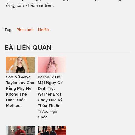
rỗng, câu khách rẻ tiền.
Tag:
Phim ảnh
Netflix
BÀI LIÊN QUAN
Sao Nữ Anya
Barbie 2 Đối
Taylor-Joy Cho
Mặt Nguy Cơ
Rằng Phụ Nữ
Đình Trệ,
Không Thể
Warner Bros.
Diễn Xuất
Chạy Đua Ký
Method
Thỏa Thuận
Trước Hạn
Chót