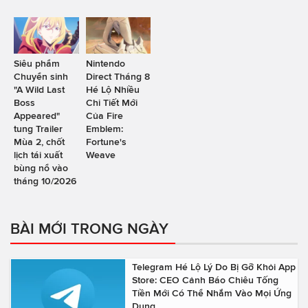
Siêu phẩm
Nintendo
Chuyển sinh
Direct Tháng 8
"A Wild Last
Hé Lộ Nhiều
Boss
Chi Tiết Mới
Appeared"
Của Fire
tung Trailer
Emblem:
Mùa 2, chốt
Fortune's
lịch tái xuất
Weave
bùng nổ vào
tháng 10/2026
BÀI MỚI TRONG NGÀY
Telegram Hé Lộ Lý Do Bị Gỡ Khỏi App
Store: CEO Cảnh Báo Chiêu Tống
Tiền Mới Có Thể Nhắm Vào Mọi Ứng
Dụng