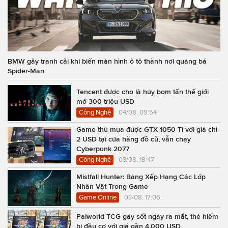
BMW gây tranh cãi khi biến màn hình ô tô thành nơi quảng bá
Spider-Man
Tencent được cho là hủy bom tấn thế giới
mở 300 triệu USD
Công Nghệ
04/08, 09:54
Game thủ mua được GTX 1050 Ti với giá chỉ
2 USD tại cửa hàng đồ cũ, vẫn chạy
Cyberpunk 2077
Công Nghệ
03/08, 19:47
Mistfall Hunter: Bảng Xếp Hạng Các Lớp
Nhân Vật Trong Game
Game Online
03/08, 17:06
Palworld TCG gây sốt ngày ra mắt, thẻ hiếm
bị đầu cơ với giá gần 4.000 USD