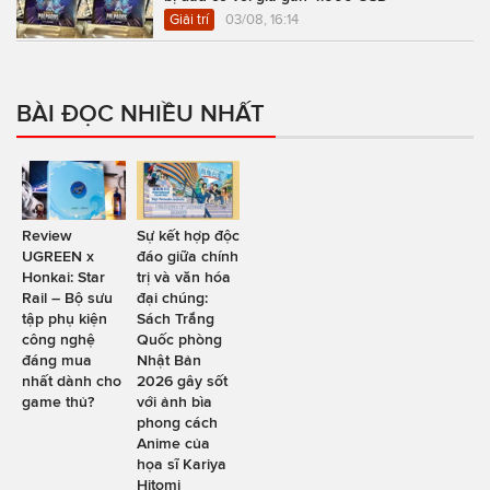
Giải trí
03/08, 16:14
BÀI ĐỌC NHIỀU NHẤT
Review
Sự kết hợp độc
UGREEN x
đáo giữa chính
Honkai: Star
trị và văn hóa
Rail – Bộ sưu
đại chúng:
tập phụ kiện
Sách Trắng
công nghệ
Quốc phòng
đáng mua
Nhật Bản
nhất dành cho
2026 gây sốt
game thủ?
với ảnh bìa
phong cách
Anime của
họa sĩ Kariya
Hitomi