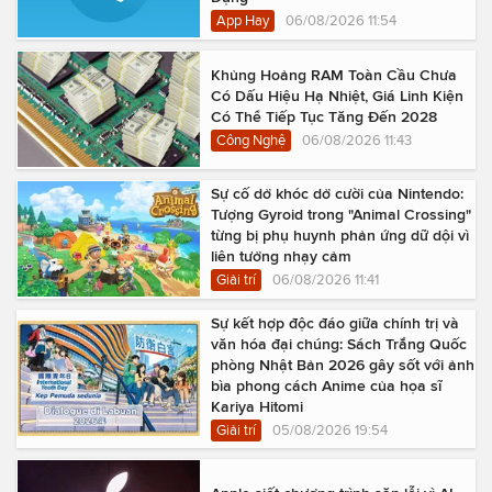
App Hay
06/08/2026 11:54
Khủng Hoảng RAM Toàn Cầu Chưa
Có Dấu Hiệu Hạ Nhiệt, Giá Linh Kiện
Có Thể Tiếp Tục Tăng Đến 2028
Công Nghệ
06/08/2026 11:43
Sự cố dở khóc dở cười của Nintendo:
Tượng Gyroid trong "Animal Crossing"
từng bị phụ huynh phản ứng dữ dội vì
liên tưởng nhạy cảm
Giải trí
06/08/2026 11:41
Sự kết hợp độc đáo giữa chính trị và
văn hóa đại chúng: Sách Trắng Quốc
phòng Nhật Bản 2026 gây sốt với ảnh
bìa phong cách Anime của họa sĩ
Kariya Hitomi
Giải trí
05/08/2026 19:54