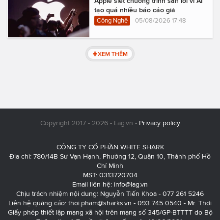
Apple siết chương trình săn lỗi vì AI
tạo quá nhiều báo cáo giả
Công Nghệ
05/08/2026 17:48
XEM THÊM
Copyright 2017 - 2026 - Lag.vn -
Privacy policy
CÔNG TY CỔ PHẦN WHITE SHARK
Địa chỉ: 780/14B Sư Vạn Hạnh, Phường 12, Quận 10, Thành phố Hồ
Chí Minh
MST: 0313720704
Email liên hệ:
info@lag.vn
Chịu trách nhiệm nội dung: Nguyễn Tiến Khoa - 077 261 5246
Liên hệ quảng cáo:
thoi.pham@sharks.vn
- 093 745 0540 - Mr. Thơi
Giấy phép thiết lập mạng xã hội trên mạng số 345/GP-BTTTT do Bộ