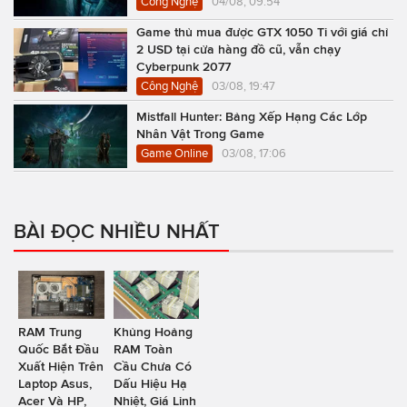
Công Nghệ
04/08, 09:54
Game thủ mua được GTX 1050 Ti với giá chỉ
2 USD tại cửa hàng đồ cũ, vẫn chạy
Cyberpunk 2077
Công Nghệ
03/08, 19:47
Mistfall Hunter: Bảng Xếp Hạng Các Lớp
Nhân Vật Trong Game
Game Online
03/08, 17:06
BÀI ĐỌC NHIỀU NHẤT
RAM Trung
Khủng Hoảng
Quốc Bắt Đầu
RAM Toàn
Xuất Hiện Trên
Cầu Chưa Có
Laptop Asus,
Dấu Hiệu Hạ
Acer Và HP,
Nhiệt, Giá Linh