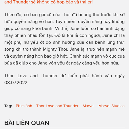
and Thunder sẽ không có họp báo và trailer!
Theo đó, cô bạn gái cũ của Thor đã bị ung thư trước khi sở
hữu quyền năng vô hạn. Tuy nhiên, quyền năng này không
giúp cô nàng khỏi bệnh. Vì thế, Jane luôn có hai hình dạng
thay phiên nhau tồn tại. Đó là khi là con người, Jane chỉ là
một phụ nữ yếu ớt do ảnh hưởng của căn bệnh ung thư;
song khi trở thành Mighty Thor, Jane lại trửo nên mạnh mẽ
và quyền năng hơn bao giờ hết. Chính sức mạnh vô cực của
búa đã giúp cho Jane vốn yếu ớt ngày càng yếu hơn nữa.
Thor: Love and Thunder dự kiến phát hành vào ngày
08.07.2022.
Tag:
Phim ảnh
Thor Love and Thunder
Marvel
Marvel Studios
BÀI LIÊN QUAN