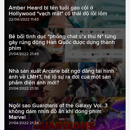
Amber Heard bị tên tuổi gạo cội ở
Hollywood "vạch mặt" có thái độ lồi lõm
22/04/2022 11:45
Bê bối tình dục "phòng chat s*x thứ N" từng
gây rúng động Hàn Quốc được dựng thành
phim
21/04/2022 21:45
Nhà sản xuất Arcane bất ngờ đăng tải hình
ảnh về LMHT, hé lộ sự ra đời của một sản
phẩm điện ảnh mới?
21/04/2022 21:30
Ngôi sao Guardians of the Galaxy Vol. 3
không dám nhìn đồ ăn khi đóng phim
Marvel
21/04/2022 21:24