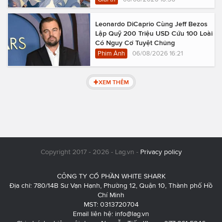
Leonardo DiCaprio Cùng Jeff Bezos
Lập Quỹ 200 Triệu USD Cứu 100 Loài
Có Nguy Cơ Tuyệt Chủng
Phim Ảnh
06/08/2026 16:21
XEM THÊM
Copyright 2017 - 2026 - Lag.vn -
Privacy policy
CÔNG TY CỔ PHẦN WHITE SHARK
Địa chỉ: 780/14B Sư Vạn Hạnh, Phường 12, Quận 10, Thành phố Hồ
Chí Minh
MST: 0313720704
Email liên hệ:
info@lag.vn