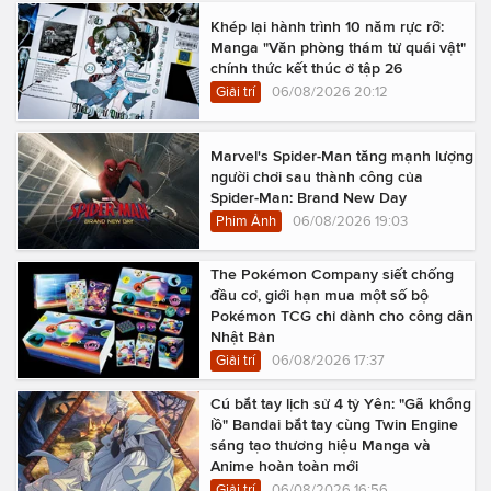
Khép lại hành trình 10 năm rực rỡ:
Manga "Văn phòng thám tử quái vật"
chính thức kết thúc ở tập 26
Giải trí
06/08/2026 20:12
Marvel's Spider-Man tăng mạnh lượng
người chơi sau thành công của
Spider-Man: Brand New Day
Phim Ảnh
06/08/2026 19:03
The Pokémon Company siết chống
đầu cơ, giới hạn mua một số bộ
Pokémon TCG chỉ dành cho công dân
Nhật Bản
Giải trí
06/08/2026 17:37
Cú bắt tay lịch sử 4 tỷ Yên: "Gã khổng
lồ" Bandai bắt tay cùng Twin Engine
sáng tạo thương hiệu Manga và
Anime hoàn toàn mới
Giải trí
06/08/2026 16:56