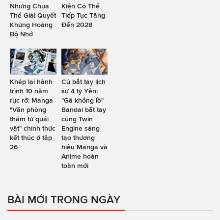
Nhưng Chưa
Kiện Có Thể
Thể Giải Quyết
Tiếp Tục Tăng
Khủng Hoảng
Đến 2028
Bộ Nhớ
Khép lại hành
Cú bắt tay lịch
trình 10 năm
sử 4 tỷ Yên:
rực rỡ: Manga
"Gã khổng lồ"
"Văn phòng
Bandai bắt tay
thám tử quái
cùng Twin
vật" chính thức
Engine sáng
kết thúc ở tập
tạo thương
26
hiệu Manga và
Anime hoàn
toàn mới
BÀI MỚI TRONG NGÀY