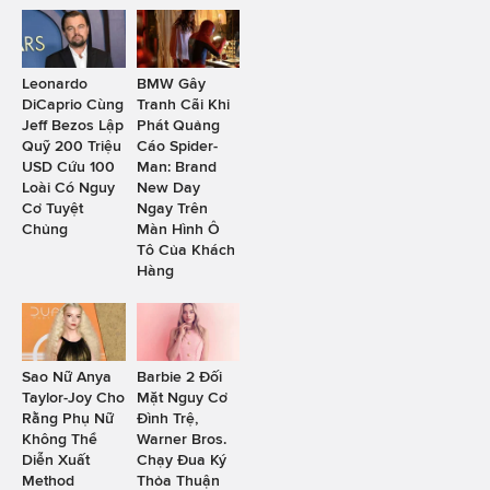
Leonardo
BMW Gây
DiCaprio Cùng
Tranh Cãi Khi
Jeff Bezos Lập
Phát Quảng
Quỹ 200 Triệu
Cáo Spider-
USD Cứu 100
Man: Brand
Loài Có Nguy
New Day
Cơ Tuyệt
Ngay Trên
Chủng
Màn Hình Ô
Tô Của Khách
Hàng
Sao Nữ Anya
Barbie 2 Đối
Taylor-Joy Cho
Mặt Nguy Cơ
Rằng Phụ Nữ
Đình Trệ,
Không Thể
Warner Bros.
Diễn Xuất
Chạy Đua Ký
Method
Thỏa Thuận