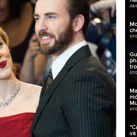
08/
Mo
ch
07/
Gu
ph
tr
07/
Ma
mớ
Mu
07/
"C
và