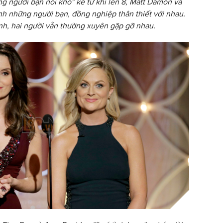
g người bạn nối khố" kể từ khi lên 8, Matt Damon và
ành những người bạn, đồng nghiệp thân thiết với nhau.
đình, hai người vẫn thường xuyên gặp gỡ nhau.