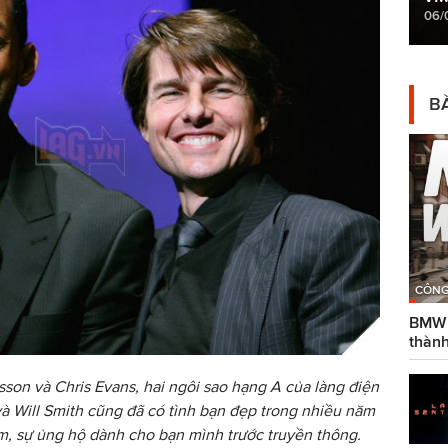
06/
BÀ
CÔNG
BMW g
thành
sson và Chris Evans, hai ngôi sao hạng A của làng điện
à Will Smith cũng đã có tình bạn đẹp trong nhiều năm
ảm, sự ủng hộ dành cho bạn mình trước truyền thông.