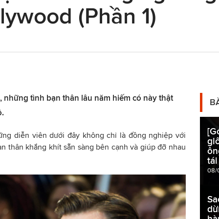
lywood (Phần 1)
phi, những tình bạn thân lâu năm hiếm có này thật
B
.
[G
ững diễn viên dưới đây không chỉ là đồng nghiệp với
gi
n thân khắng khít sẵn sàng bên cạnh và giúp đỡ nhau
ôn
tái
08/
Sa
dừ
hà