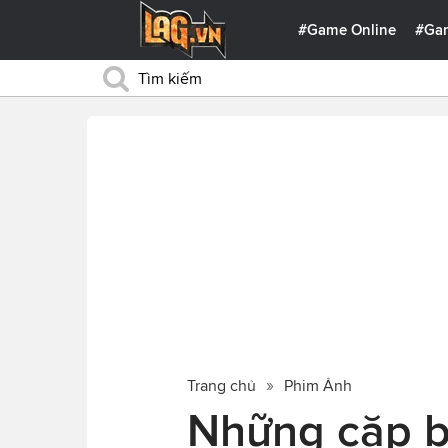
#Game Online
#Ga
Trang chủ
Phim Ảnh
Những cặp b