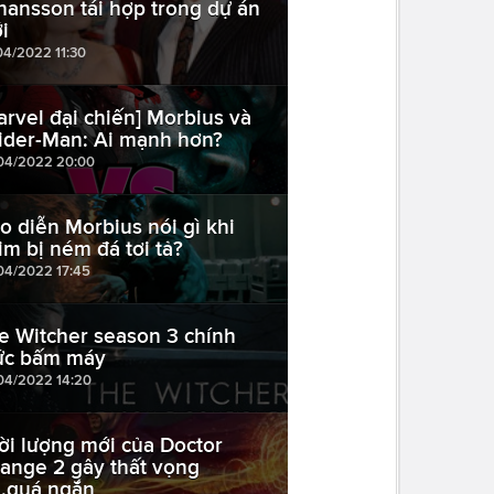
hansson tái hợp trong dự án
i
04/2022 11:30
arvel đại chiến] Morbius và
ider-Man: Ai mạnh hơn?
04/2022 20:00
o diễn Morbius nói gì khi
im bị ném đá tơi tả?
04/2022 17:45
e Witcher season 3 chính
ức bấm máy
04/2022 14:20
ời lượng mới của Doctor
range 2 gây thất vọng
...quá ngắn