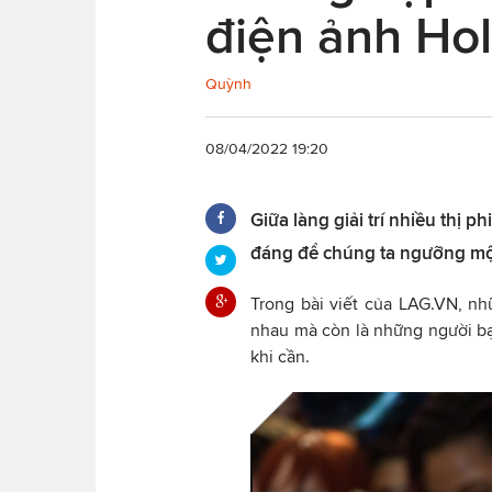
điện ảnh Hol
Quỳnh
08/04/2022 19:20
Giữa làng giải trí nhiều thị 
đáng để chúng ta ngưỡng mộ
Trong bài viết của LAG.VN, nh
nhau mà còn là những người bạ
khi cần.