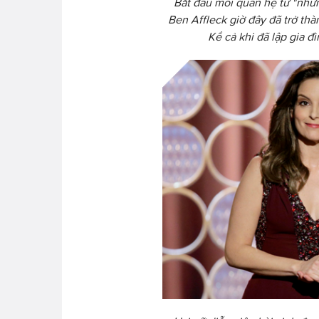
Bắt đầu mối quan hệ từ "nhữn
Ben Affleck giờ đây đã trở th
Kể cả khi đã lập gia 