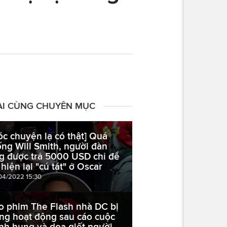
ÀI CÙNG CHUYÊN MỤC
óc chuyện lạ có thật] Quá
ống Will Smith, người đàn
g được trả 5000 USD chỉ để
 hiện lại "cú tát" ở Oscar
04/2022 15:30
o phim The Flash nhà DC bị
ng hoạt động sau cáo cuộc
nh hung và dọa giết người