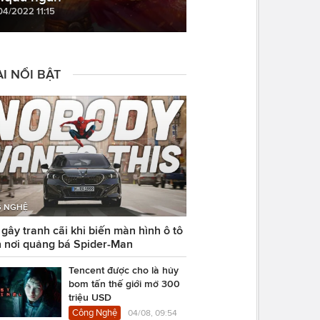
04/2022 11:15
I NỔI BẬT
 NGHỆ
ây tranh cãi khi biến màn hình ô tô
 nơi quảng bá Spider-Man
Tencent được cho là hủy
bom tấn thế giới mở 300
triệu USD
Công Nghệ
04/08, 09:54