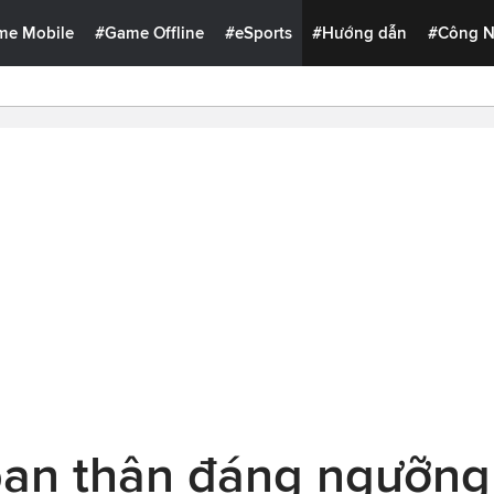
me Mobile
#Game Offline
#eSports
#Hướng dẫn
#Công 
ạn thân đáng ngưỡng 