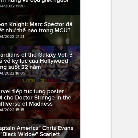
04/2022 11:20
on Knight: Marc Spector đã
ết như thế nào trong MCU?
04/2022 21:31
ardians of the Galaxy Vol. 3
á vỡ kỷ lục của Hollywood
ong suốt 22 năm
04/2022 18:05
rvel tiếp tục tung poster
i cho Doctor Strange in the
ltiverse of Madness
04/2022 15:15
aptain America" Chris Evans
 "Black Widow" Scarlett