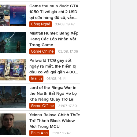
Game thủ mua được GTX
1050 Ti với giá chỉ 2 USD
tại cửa hàng đồ cũ, vẫn
chạy Cyberpunk 2077
Công Nghệ
03/08, 19:47
Mistfall Hunter: Bảng Xếp
Hạng Các Lớp Nhân Vật
Trong Game
Game Online
03/08, 17:06
Palworld TCG gây sốt
ngày ra mắt, thẻ hiếm bị
đầu cơ với giá gần 4.000
USD
Giải trí
03/08, 16:14
Lord of the Rings: War in
the North Bất Ngờ Hé Lộ
Khả Năng Quay Trở Lại
Game Offline
31/07, 17:30
Yelena Belova Chính Thức
Trở Thành Black Widow
Mới Trong MCU
Phim Ảnh
31/07, 16:47