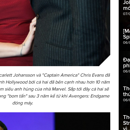
Jo
mớ
07/
[M
Sp
06/
Đạ
ph
06/
carlett Johansson và "Captain America" Chris Evans đã
 ảnh Hollywood bởi cả hai đã bên cạnh nhau hơn 10 năm
Th
him siêu anh hùng của nhà Marvel. Sắp tới đây cả hai sẽ
th
rong "bom tấn" sau 3 năm kể từ khi Avengers: Endgame
06/
đóng máy.
Th
St
vì