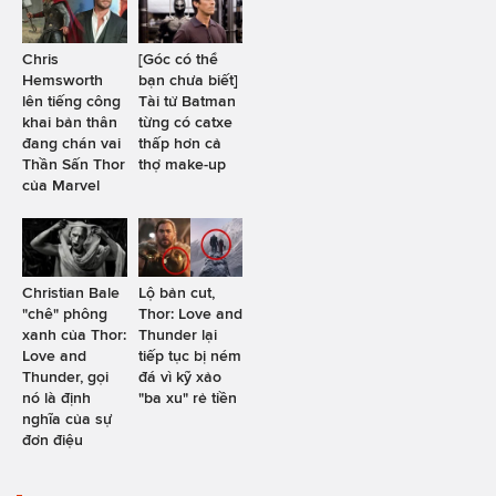
Chris
[Góc có thể
Hemsworth
bạn chưa biết]
lên tiếng công
Tài tử Batman
khai bản thân
từng có catxe
đang chán vai
thấp hơn cả
Thần Sấn Thor
thợ make-up
của Marvel
Christian Bale
Lộ bản cut,
"chê" phông
Thor: Love and
xanh của Thor:
Thunder lại
Love and
tiếp tục bị ném
Thunder, gọi
đá vì kỹ xảo
nó là định
"ba xu" rẻ tiền
nghĩa của sự
đơn điệu