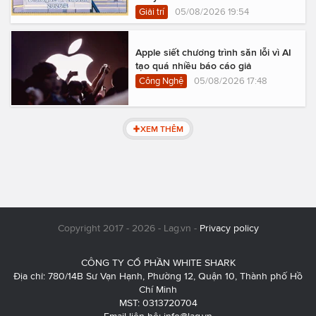
Giải trí
05/08/2026 19:54
Apple siết chương trình săn lỗi vì AI
tạo quá nhiều báo cáo giả
Công Nghệ
05/08/2026 17:48
XEM THÊM
Copyright 2017 - 2026 - Lag.vn -
Privacy policy
CÔNG TY CỔ PHẦN WHITE SHARK
Địa chỉ: 780/14B Sư Vạn Hạnh, Phường 12, Quận 10, Thành phố Hồ
Chí Minh
MST: 0313720704