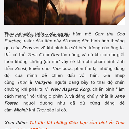
Thay vì giới thiệu với người hâm mộ
Gorr the God
Thor để lại cây rìu
Stormbreaker
Butcher,
trailer đầu tiên này đã mang đến hình ảnh thoáng
qua của
Zeus
với vũ khí hình tia sét biểu tượng của ông ta.
Rất có thể
Zeus
đã bị
Gorr
tấn công, và có khi còn bị giết
luôn không chừng (dù như vậy sẽ khá phí phạm hình ảnh
thần
Zeus
), khiến cho
Thor
buộc phải tìm lại những đồng
đội của mình để chiến đấu với hắn. Gia nhập
cùng
Thor
là
Valkyrie
, người đang bày tỏ thái độ chán
chường khi phải trị vì
New Asgard
;
Korg,
chiến binh "làm
cách mạng" nổi tiếng ở phần 3, và đáng chú ý nhất là
Jane
Foster,
người dường như đã đủ xứng đáng để
cầm
Mjolnir
khi
Thor
gặp lại cô.
Xem thêm:
Tất tần tật những điều bạn cần biết về Thor