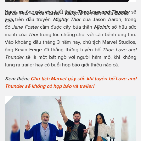
Ngoài ra, ông còn cho biết thêm
Thor
Love and Thunder
sẽ
Bộ ba
Thor - Jane Foster - Valkyrie
trên sân khấu
Comic
dựa trên đầu truyện
Mighty Thor
của Jason Aaron, trong
Con
đó
Jane Foster
cầm được cây búa thần
Mjolnir,
sở hữu sức
mạnh của
Thor
trong lúc chống chọi với căn bệnh ung thư.
Vào khoảng đầu tháng 3 năm nay, chủ tịch Marvel Studios,
ông Kevin Feige đã thẳng thừng tuyên bố
Thor: Love and
Thunder
sẽ là một bất ngờ với người hâm mộ, khi không
tung ra trailer hay có buổi họp báo giới thiệu nào cả.
Xem thêm:
Chủ tịch Marvel gây sốc khi tuyên bố Love and
Thunder sẽ không có họp báo và trailer!