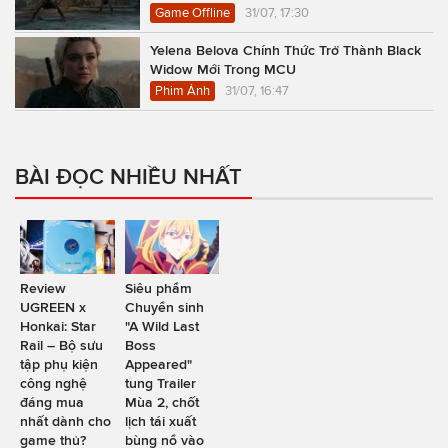
Game Offline
31/07, 17:30
Yelena Belova Chính Thức Trở Thành Black
Widow Mới Trong MCU
Phim Ảnh
31/07, 16:47
BÀI ĐỌC NHIỀU NHẤT
Review
Siêu phẩm
UGREEN x
Chuyển sinh
Honkai: Star
"A Wild Last
Rail – Bộ sưu
Boss
tập phụ kiện
Appeared"
công nghệ
tung Trailer
đáng mua
Mùa 2, chốt
nhất dành cho
lịch tái xuất
game thủ?
bùng nổ vào