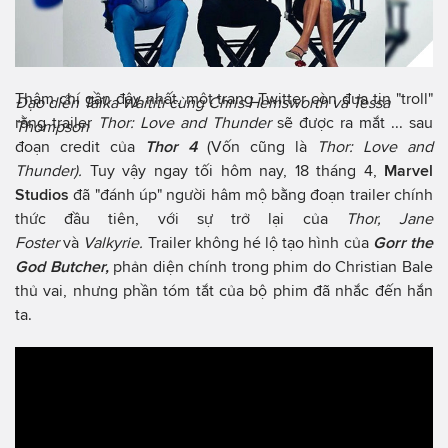
Thậm chí gần đây nhất, một trang Twitter còn đưa tin "troll"
Đạo diễn Taika Waititi cùng Chris Hemsworth và Tessa
rằng trailer
Thor: Love and Thunder
sẽ được ra mắt ... sau
Thompson
đoạn credit của
Thor 4
(Vốn cũng là
Thor: Love and
Thunder).
Tuy vậy ngay tối hôm nay, 18 tháng 4,
Marvel
Studios
đã "đánh úp" người hâm mộ bằng đoạn trailer chính
thức đầu tiên, với sự trở lại của
Thor, Jane
Foster
và
Valkyrie.
Trailer không hé lộ tạo hình của
Gorr the
God Butcher,
phản diện chính trong phim do Christian Bale
thủ vai, nhưng phần tóm tắt của bộ phim đã nhắc đến hắn
ta.