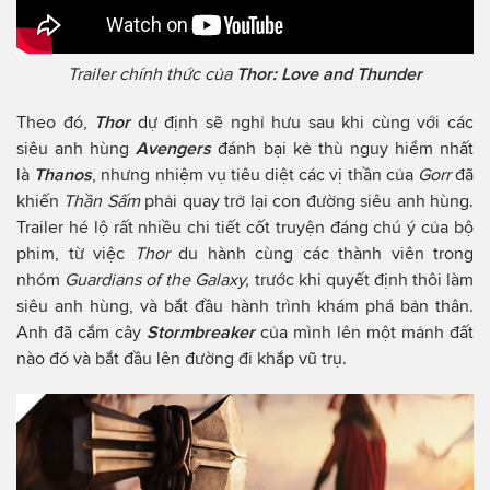
Trailer chính thức của
Thor: Love and Thunder
Theo đó,
Thor
dự định sẽ nghỉ hưu sau khi cùng với các
siêu anh hùng
Avengers
đánh bại kẻ thù nguy hiểm nhất
là
Thanos
, nhưng nhiệm vụ tiêu diệt các vị thần của
Gorr
đã
khiến
Thần Sấm
phải quay trở lại con đường siêu anh hùng.
Trailer hé lộ rất nhiều chi tiết cốt truyện đáng chú ý của bộ
phim, từ việc
Thor
du hành cùng các thành viên trong
nhóm
Guardians of the Galaxy,
trước khi quyết định thôi làm
siêu anh hùng, và bắt đầu hành trình khám phá bản thân.
Anh đã cắm cây
Stormbreaker
của mình lên một mảnh đất
nào đó và bắt đầu lên đường đi khắp vũ trụ.