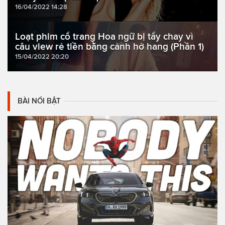
16/04/2022 14:28
Loạt phim cổ trang Hoa ngữ bị tẩy chay vì
câu view rẻ tiền bằng cảnh hở hang (Phần 1)
15/04/2022 20:20
BÀI NỔI BẬT