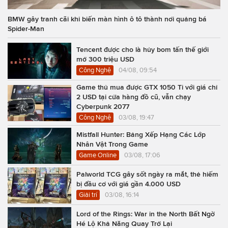
BMW gây tranh cãi khi biến màn hình ô tô thành nơi quảng bá
Spider-Man
Tencent được cho là hủy bom tấn thế giới
mở 300 triệu USD
Công Nghệ
04/08, 09:54
Game thủ mua được GTX 1050 Ti với giá chỉ
2 USD tại cửa hàng đồ cũ, vẫn chạy
Cyberpunk 2077
Công Nghệ
03/08, 19:47
Mistfall Hunter: Bảng Xếp Hạng Các Lớp
Nhân Vật Trong Game
Game Online
03/08, 17:06
Palworld TCG gây sốt ngày ra mắt, thẻ hiếm
bị đầu cơ với giá gần 4.000 USD
Giải trí
03/08, 16:14
Lord of the Rings: War in the North Bất Ngờ
Hé Lộ Khả Năng Quay Trở Lại