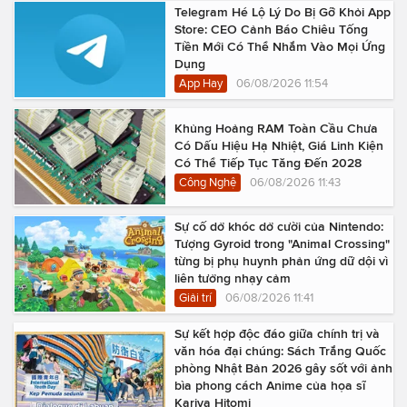
Telegram Hé Lộ Lý Do Bị Gỡ Khỏi App
Store: CEO Cảnh Báo Chiêu Tống
Tiền Mới Có Thể Nhắm Vào Mọi Ứng
Dụng
App Hay
06/08/2026 11:54
Khủng Hoảng RAM Toàn Cầu Chưa
Có Dấu Hiệu Hạ Nhiệt, Giá Linh Kiện
Có Thể Tiếp Tục Tăng Đến 2028
Công Nghệ
06/08/2026 11:43
Sự cố dở khóc dở cười của Nintendo:
Tượng Gyroid trong "Animal Crossing"
từng bị phụ huynh phản ứng dữ dội vì
liên tưởng nhạy cảm
Giải trí
06/08/2026 11:41
Sự kết hợp độc đáo giữa chính trị và
văn hóa đại chúng: Sách Trắng Quốc
phòng Nhật Bản 2026 gây sốt với ảnh
bìa phong cách Anime của họa sĩ
Kariya Hitomi