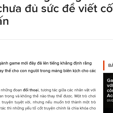
chưa đủ sức để viết cố
ấn
ngành game mới đây đã lên tiếng khẳng định rằng
B
hay thế cho con người trong mảng biên kịch cho các
Ga
vớ
ì những đoạn
đối thoại
, tương tác giữa các nhân vật với
cô
Ac
n trọng và không thể nào thay thế được. Một trò chơi
01/
 truyện tuyệt vời, nhưng nếu muốn trở thành một trò
tác thì những yếu tố cốt truyện chính là chìa khóa cho