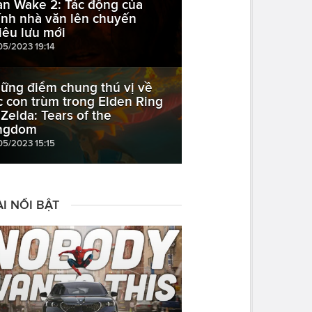
an Wake 2: Tác động của
ính nhà văn lên chuyến
iêu lưu mới
05/2023 19:14
ững điểm chung thú vị về
c con trùm trong Elden Ring
 Zelda: Tears of the
ngdom
05/2023 15:15
I NỔI BẬT