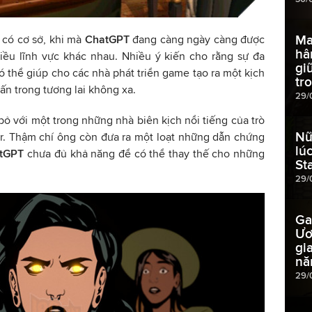
Ma
 có cơ sở, khi mà
ChatGPT
đang càng ngày càng được
hâ
hiều lĩnh vực khác nhau. Nhiều ý kiến cho rằng sự đa
gi
ó thể giúp cho các nhà phát triển game tạo ra một kịch
tr
ấn trong tương lai không xa.
29/
bỏ với một trong những nhà biên kịch nổi tiếng của trò
Nữ
r. Thậm chí ông còn đưa ra một loạt những dẫn chứng
lú
tGPT
chưa đủ khả năng để có thể thay thế cho những
St
29/
Ga
Ươ
gi
nă
29/