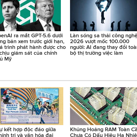
enAI ra mắt GPT-5.6 dưới
Làn sóng sa thải công ngh
ng bản xem trước giới hạn,
2026 vượt mốc 100.000
á trình phát hành được cho
người: AI đang thay đổi toà
 chịu giám sát của chính
bộ thị trường việc làm
ủ Mỹ
ự kết hợp độc đáo giữa
Khủng Hoảng RAM Toàn C
hính trị và văn hóa đại
Chưa Có Dấu Hiệu Hạ Nhiệ