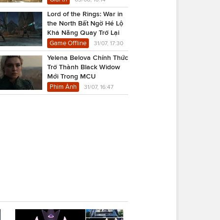
Lord of the Rings: War in
the North Bất Ngờ Hé Lộ
Khả Năng Quay Trở Lại
Game Offline
31/07, 17:30
Yelena Belova Chính Thức
Trở Thành Black Widow
Mới Trong MCU
Phim Ảnh
31/07, 16:47