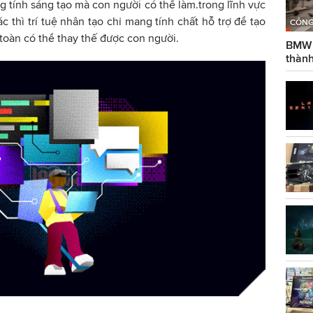
tính sáng tạo mà con người có thể làm.trong lĩnh vực
 thì trí tuệ nhân tạo chỉ mang tính chất hỗ trợ để tạo
CÔNG
toàn có thể thay thế được con người.
BMW g
thành