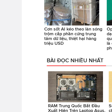
Cơn sốt AI kéo theo làn sóng
Op
trộm cắp phần cứng trung
dạ
tâm dữ liệu, thiệt hại hàng
qu
triệu USD
là
ph
BÀI ĐỌC NHIỀU NHẤT
RAM Trung Quốc Bắt Đầu
S
Xuất Hiện Trên Laptop Asus,
c