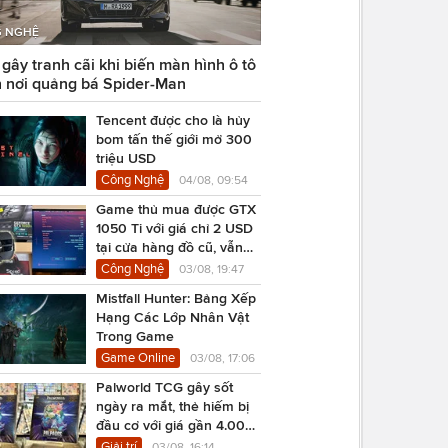
 NGHỆ
ây tranh cãi khi biến màn hình ô tô
 nơi quảng bá Spider-Man
Tencent được cho là hủy
bom tấn thế giới mở 300
triệu USD
Công Nghệ
04/08, 09:54
Game thủ mua được GTX
1050 Ti với giá chỉ 2 USD
tại cửa hàng đồ cũ, vẫn
chạy Cyberpunk 2077
Công Nghệ
03/08, 19:47
Mistfall Hunter: Bảng Xếp
Hạng Các Lớp Nhân Vật
Trong Game
Game Online
03/08, 17:06
Palworld TCG gây sốt
ngày ra mắt, thẻ hiếm bị
đầu cơ với giá gần 4.000
USD
Giải trí
03/08, 16:14