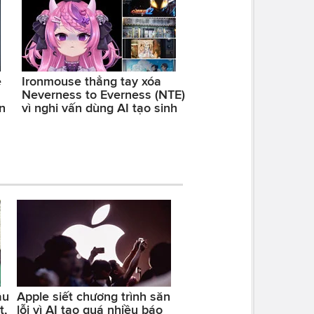
ệ
Ironmouse thẳng tay xóa
Neverness to Everness (NTE)
n
vì nghi vấn dùng AI tạo sinh
ầu
Apple siết chương trình săn
t,
lỗi vì AI tạo quá nhiều báo