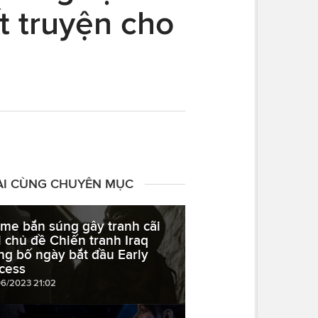
t truyện cho
ÀI CÙNG CHUYÊN MỤC
me bắn súng gây tranh cãi
i chủ đề Chiến tranh Iraq
ng bố ngày bắt đầu Early
cess
06/2023 21:02