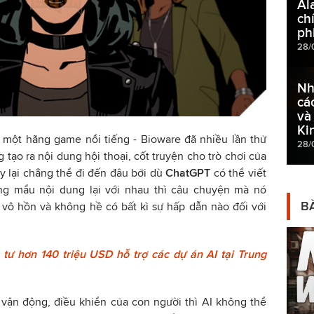
Al
ch
ph
28/
Nh
cá
và
Ki
 một hãng game nổi tiếng - Bioware đã nhiều lần thử
28/
tạo ra nội dung hội thoại, cốt truyện cho trò chơi của
y lại chẳng thể đi đến đâu bởi dù
ChatGPT
có thể viết
ng mẩu nội dung lại với nhau thì câu chuyện mà nó
BÀ
, vô hồn và không hề có bất kì sự hấp dẫn nào đối với
 tư hơn 140 triệu USD hỗ trợ các dự án AI tại Trung
vận động, điều khiển của con người thì AI không thể