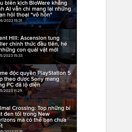
u biên kịch BioWare khẳng
nh AI vẫn chỉ mang lại những
ạn hội thoại "vô hồn"
06/2023 15:31
lent Hill: Ascension tung
ailer chính thức đầu tiên, hé
 những con quái vật mới
05/2023 15:33
me độc quyền PlayStation 5
ếp theo được Sony mang
ng PC đã lộ diện
05/2023 11:29
imal Crossing: Top những bí
t đen tối trong New
rizons mà có thể bạn chưa
ết
05/2023 17:31