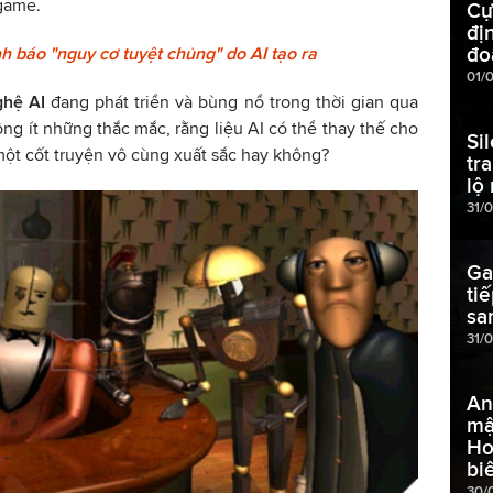
game.
Cự
đị
đo
h báo "nguy cơ tuyệt chủng" do AI tạo ra
01/
ghệ AI
đang phát triển và bùng nổ trong thời gian qua
ng ít những thắc mắc, rằng liệu AI có thể thay thế cho
Si
một cốt truyện vô cùng xuất sắc hay không?
tr
lộ
31/
Ga
ti
sa
31/
An
mậ
Ho
bi
30/