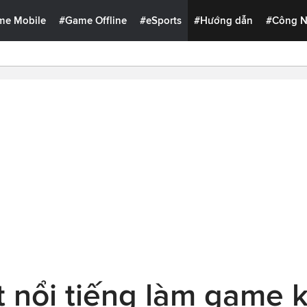
me Mobile
#Game Offline
#eSports
#Hướng dẫn
#Công 
t nổi tiếng làm game 