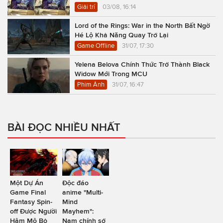
Giải trí
03/08, 16:14
Lord of the Rings: War in the North Bất Ngờ
Hé Lộ Khả Năng Quay Trở Lại
Game Offline
31/07, 17:30
Yelena Belova Chính Thức Trở Thành Black
Widow Mới Trong MCU
Phim Ảnh
31/07, 16:47
BÀI ĐỌC NHIỀU NHẤT
Một Dự Án
Độc đáo
Game Final
anime "Multi-
Fantasy Spin-
Mind
off Được Người
Mayhem":
Hâm Mộ Bỏ
Nam chính sở