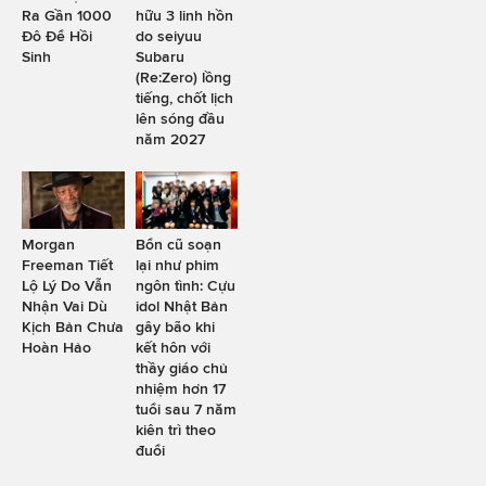
Ra Gần 1000
hữu 3 linh hồn
Đô Để Hồi
do seiyuu
Sinh
Subaru
(Re:Zero) lồng
tiếng, chốt lịch
lên sóng đầu
năm 2027
Morgan
Bổn cũ soạn
Freeman Tiết
lại như phim
Lộ Lý Do Vẫn
ngôn tình: Cựu
Nhận Vai Dù
idol Nhật Bản
Kịch Bản Chưa
gây bão khi
Hoàn Hảo
kết hôn với
thầy giáo chủ
nhiệm hơn 17
tuổi sau 7 năm
kiên trì theo
đuổi