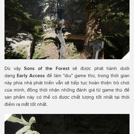
Dù vậy
Sons of the Forest
sẽ được phát hành dưới
dạng
Early Access
để làm "dịu" game thủ, trong thời gian
này phía nhà phát triển vẫn sẽ tiếp tục hoàn thiện trò chơi
của mình, đồng thời nhận những đánh giá từ game thủ để
sản phẩm này có thể có được chất lượng tốt nhất tại thời
điểm ra mắt tốt nhất.