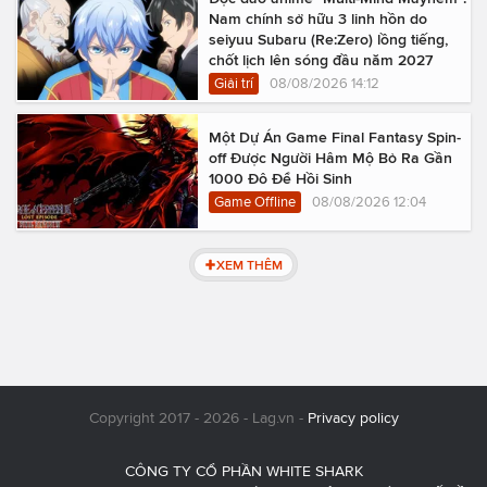
Nam chính sở hữu 3 linh hồn do
seiyuu Subaru (Re:Zero) lồng tiếng,
chốt lịch lên sóng đầu năm 2027
Giải trí
08/08/2026 14:12
Một Dự Án Game Final Fantasy Spin-
off Được Người Hâm Mộ Bỏ Ra Gần
1000 Đô Để Hồi Sinh
Game Offline
08/08/2026 12:04
XEM THÊM
Copyright 2017 - 2026 - Lag.vn -
Privacy policy
CÔNG TY CỔ PHẦN WHITE SHARK