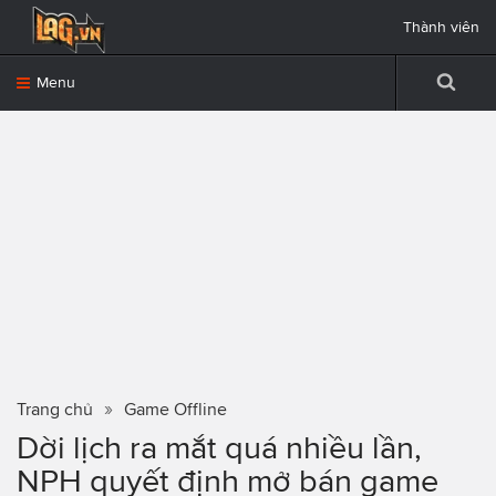
Thành viên
Menu
Trang chủ
Game Offline
Dời lịch ra mắt quá nhiều lần,
NPH quyết định mở bán game