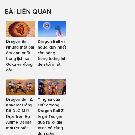
BÀI LIÊN QUAN
Dragon Ball:
Dragon Ball và
Những thất bại
người duy nhất
ám ảnh nhất
còn sống
trong lịch sử
trong tương lai
Goku và đồng
đen tối nhất
đội
Dragon Ball Z:
Ý nghĩa của
Kakarot Công
chữ Z trong
Bố DLC Mới
Dragon Ball Z
Dựa Trên Bộ
là gì? Tác giả
Anime Daima
đưa ra lời giải
Mới Ra Mắt
thích vô cùng
đơn giản