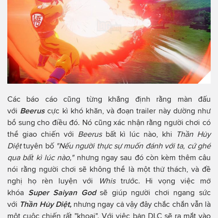
Các báo cáo cũng từng khẳng định rằng màn đấu
với
Beerus
cực kì khó khăn, và đoạn trailer này dường như
bổ sung cho điều đó. Nó cũng xác nhận rằng người chơi có
thể giao chiến với
Beerus
bất kì lúc nào, khi
Thần Hủy
Diệt
tuyên bố
"Nếu người thực sự muốn đánh với ta, cứ ghé
qua bất kì lúc nào,"
nhưng ngay sau đó còn kèm thêm câu
nói rằng người chơi sẽ không thể là một thử thách, và đề
nghị họ rèn luyện với
Whis
trước. Hi vọng việc mở
khóa
Super Saiyan God
sẽ giúp người chơi ngang sức
với
Thần Hủy Diệt,
nhưng ngay cả vậy đây chắc chắn vẫn là
một cuộc chiến rất "khoai". Với việc bản DLC sẽ ra mắt vào