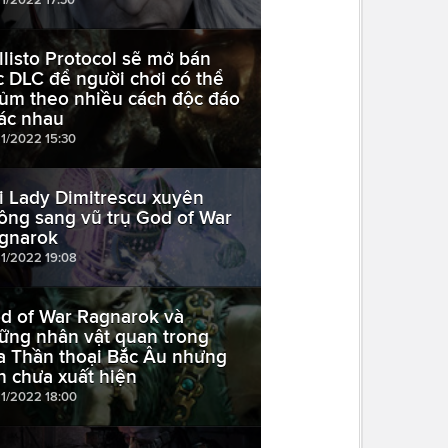
llisto Protocol sẽ mở bán
c DLC để người chơi có thể
ủm theo nhiều cách độc đáo
ác nhau
11/2022 15:30
i Lady Dimitrescu xuyên
ông sang vũ trụ God of War
gnarok
11/2022 19:08
d of War Ragnarok và
ững nhân vật quan trong
a Thần thoại Bắc Âu nhưng
n chưa xuất hiện
11/2022 18:00