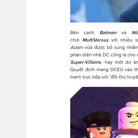
Bên cạnh
Batman
và
Wo
chơi
MultiVersus
với nhiều s
Adam
vừa được bổ sung nhằm
phản diện nhà DC cũng là chủ 
Super-Villains
, hay một dự 
Quyết định mang DCEU vào th
tranh trực tiếp với "đối thủ truy