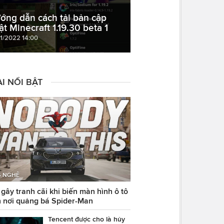
ớng dẫn cách tải bản cập
ật Minecraft 1.19.30 beta 1
11/2022 14:00
I NỔI BẬT
 NGHỆ
ây tranh cãi khi biến màn hình ô tô
 nơi quảng bá Spider-Man
Tencent được cho là hủy