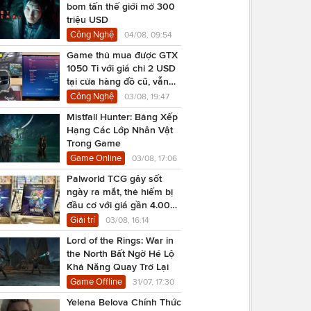
bom tấn thế giới mở 300
triệu USD
Công Nghệ
04/08, 09:54
Game thủ mua được GTX
1050 Ti với giá chỉ 2 USD
tại cửa hàng đồ cũ, vẫn
chạy Cyberpunk 2077
Công Nghệ
03/08, 19:47
Mistfall Hunter: Bảng Xếp
Hạng Các Lớp Nhân Vật
Trong Game
Game Online
03/08, 17:06
Palworld TCG gây sốt
ngày ra mắt, thẻ hiếm bị
đầu cơ với giá gần 4.000
USD
Giải trí
03/08, 16:14
Lord of the Rings: War in
the North Bất Ngờ Hé Lộ
Khả Năng Quay Trở Lại
Game Offline
31/07, 17:30
Yelena Belova Chính Thức