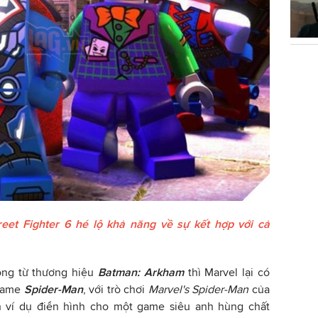
reet Fighter 6 hé lộ khả năng về sự kết hợp với cả
ông từ thương hiệu
Batman: Arkham
thì Marvel lại có
 game
Spider-Man
, với trò chơi
Marvel's Spider-Man
của
h ví dụ điển hình cho một game siêu anh hùng chất