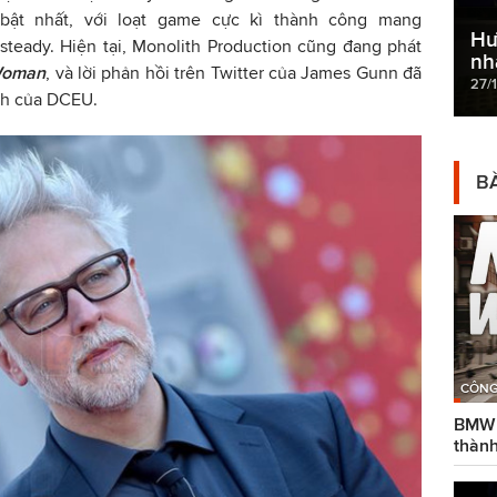
bật nhất, với loạt game cực kì thành công mang
Hư
steady. Hiện tại, Monolith Production cũng đang phát
nh
Woman
, và lời phản hồi trên Twitter của James Gunn đã
27/
ình của DCEU.
BÀ
CÔNG
BMW g
thành