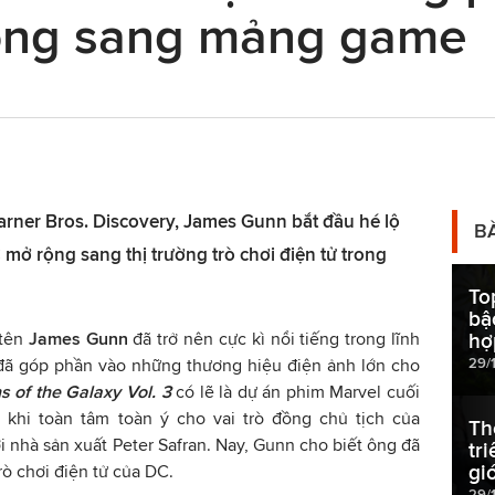
ộng sang mảng game
arner Bros. Discovery, James Gunn bắt đầu hé lộ
B
 mở rộng sang thị trường trò chơi điện tử trong
To
bậ
 tên
James Gunn
đã trở nên cực kì nổi tiếng trong lĩnh
hợ
29/
đã góp phần vào những thương hiệu điện ảnh lớn cho
s of the Galaxy Vol. 3
có lẽ là dự án phim Marvel cuối
 khi toàn tâm toàn ý cho vai trò đồng chủ tịch của
Th
i nhà sản xuất Peter Safran. Nay, Gunn cho biết ông đã
tr
gi
rò chơi điện tử của DC.
29/