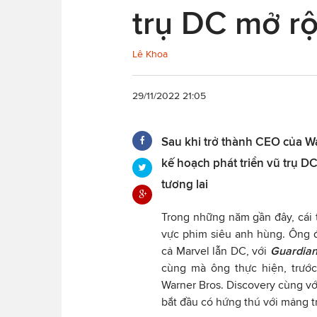
trụ DC mở r
Lê Khoa
29/11/2022 21:05
Sau khi trở thành CEO của W
kế hoạch phát triển vũ trụ DC
tương lai
Trong những năm gần đây, cái
vực phim siêu anh hùng. Ông 
cả Marvel lẫn DC, với
Guardian
cùng mà ông thực hiện, trước
Warner Bros. Discovery cùng vớ
bắt đầu có hứng thú với mảng t