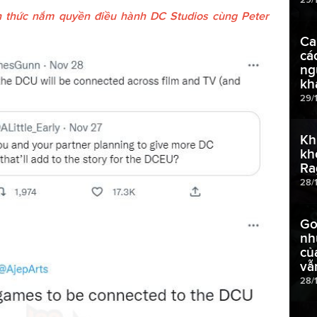
 thức nắm quyền điều hành DC Studios cùng Peter
Ca
cá
ng
kh
29/
Kh
kh
Ra
28/
Go
nh
củ
vẫ
28/