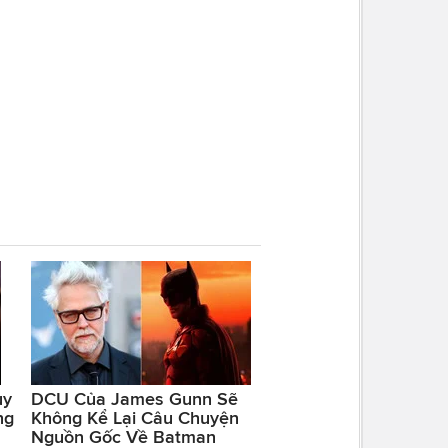
ủy
DCU Của James Gunn Sẽ
ng
Không Kể Lại Câu Chuyện
Nguồn Gốc Về Batman