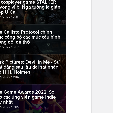
 cosplayer game STALKER
 vong vì bị Nga tưởng là gián
ệp U Cà
1/2022 17:31
e Callisto Protocol chính
ức công bố các mức cấu hình
ơng đối dễ thở
11/2022 16:03
rk Pictures: Devil in Me - Sự
ật đằng sau lâu đài sát nhân
a H.H. Holmes
11/2022 17:04
e Game Awards 2022: Soi
o các ứng viên game Indie
y nhất
11/2022 15:05