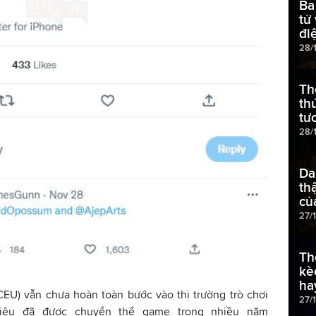
Ba
tử
đi
28/1
Th
th
tư
28/
Da
th
củ
27/
Th
kè
ha
EU) vẫn chưa hoàn toàn bước vào thị trường trò chơi
27/
 hiệu đã được chuyển thể game trong nhiều năm