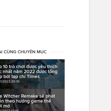
ÀI CÙNG CHUYÊN MỤC
p 10 trò chơi được yêu thích
c nhất năm 2022 được tổng
p bởi tạp chí Times
11/2022 20:30
e Witcher Remake sẽ phát
iển theo hướng game thế
ới mở
11/2022 17:30