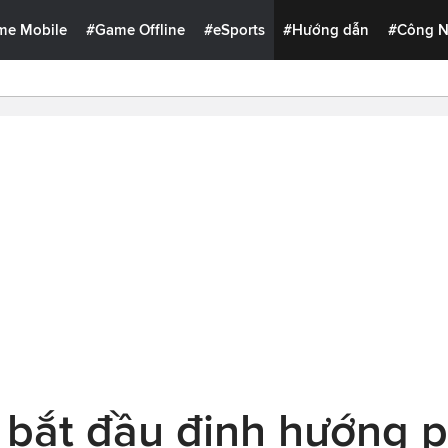
me Mobile
#Game Offline
#eSports
#Hướng dẫn
#Công 
bắt đầu định hướng ph