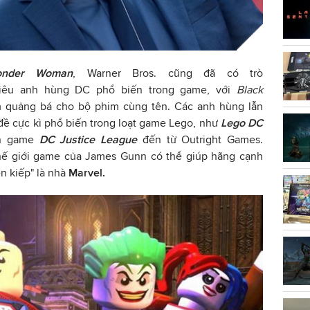
nder Woman
, Warner Bros. cũng đã có trò
iêu anh hùng DC phổ biến trong game, với
Black
 quảng bá cho bộ phim cùng tên. Các anh hùng lẫn
đề cực kì phổ biến trong loạt game Lego, như
Lego DC
án game
DC Justice League
đến từ Outright Games.
ế giới game của James Gunn có thể giúp hãng cạnh
ền kiếp" là nhà
Marvel.