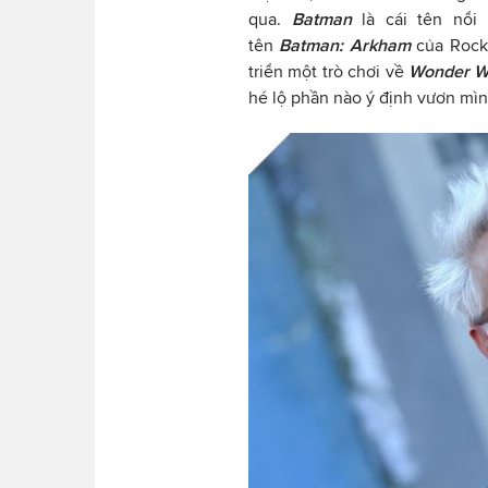
qua.
Batman
là cái tên nổi 
tên
Batman: Arkham
của Rock
triển một trò chơi về
Wonder 
hé lộ phần nào ý định vươn m