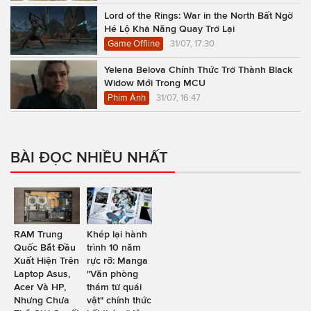
Lord of the Rings: War in the North Bất Ngờ
Hé Lộ Khả Năng Quay Trở Lại
Game Offline
31/07, 17:30
Yelena Belova Chính Thức Trở Thành Black
Widow Mới Trong MCU
Phim Ảnh
31/07, 16:47
BÀI ĐỌC NHIỀU NHẤT
RAM Trung
Khép lại hành
Quốc Bắt Đầu
trình 10 năm
Xuất Hiện Trên
rực rỡ: Manga
Laptop Asus,
"Văn phòng
Acer Và HP,
thám tử quái
Nhưng Chưa
vật" chính thức