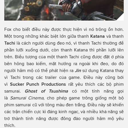
Fox cho biết điều này được thực hiện vì nó trông ổn hơn.
Một trong những khác biệt lớn giữa thanh
Katana
và thanh
Tachi
là cách người dùng đeo nó, vì thanh Tachi thường để
phần lưỡi xuống dưới, còn thanh Katana thì phần lưỡi lên
trên. Biểu tượng của một thanh Tachi cũng được đặt ở phía
bên hông bao kiếm, mặt hướng ra ngoài khi đeo, do đó
người hâm mộ có thể phát hiện ra
Jin
sử dụng Katana thay
vì Tachi trong các trailer của game. Điều này cũng bởi
vì
Sucker Punch Productions
rất yêu thích các bộ phim
samurai.
Ghost of Tsushima
có một tính năng gọi
là
Samurai Cinema,
cho phép game trông giống một bộ
phim samurai cũ với tông màu đen trắng. Điều này sẽ khiến
các trận chiến cực kì đáng kinh ngạc, và nhiều khả năng sẽ
trở thành tính năng được đông đảo người hâm mộ yêu
thích.