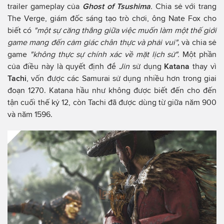
trailer gameplay của
Ghost of Tsushima
.
Chia sẻ với trang
The Verge, giám đốc sáng tạo trò chơi, ông Nate Fox cho
biết có
"một sự căng thẳng giữa việc muốn làm một thế giới
game mang đến cảm giác chân thực và phải vui",
và chia sẻ
game
"không thực sự chính xác về mặt lịch sử".
Một phần
của điều này là quyết định để
Jin
sử dụng
Katana
thay vì
Tachi
, vốn được các Samurai sử dụng nhiều hơn trong giai
đoạn 1270. Katana hầu như không được biết đến cho đến
tận cuối thế kỷ 12, còn Tachi đã được dùng từ giữa năm 900
và năm 1596.