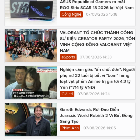
ASUS Republic of Gamers ra mắt
ROG Strix SCAR 18 2026 tại Việt Nam
Công Nghệ
07/08/2026 15:18
VALORANT TỔ CHỨC THÀNH CÔNG
SỰ KIỆN CREATOR PARTY 2026, TÔN
VINH CỘNG ĐỒNG VALORANT VIỆT
NAM
eSports
07/08/2026 14:33
Nghiện cảm giác "ấn chốt đơn": Người
phụ nữ 32 tuổi bị bắt vì "bom" hàng
loạt vật phẩm Anime trị giá tới 4,3 tỷ
Yên (~714 tỷ VNĐ)
Giải trí
07/08/2026 14:24
Gareth Edwards Rời Đạo Diễn
Jurassic World Rebirth 2 Vì Bất Đồng
Sáng Tạo
Phim Ảnh
07/08/2026 14:05