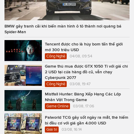
BMW gây tranh cãi khi biến màn hình ô tô thành nơi quảng bá
Spider-Man
Tencent được cho là hủy bom tấn thế giới
mở 300 triệu USD
Công Nghệ
04/08, 09:54
Game thủ mua được GTX 1050 Ti với giá chỉ
2 USD tại cửa hàng đồ cũ, vẫn chạy
Cyberpunk 2077
Công Nghệ
03/08, 19:47
Mistfall Hunter: Bảng Xếp Hạng Các Lớp
Nhân Vật Trong Game
Game Online
03/08, 17:06
Palworld TCG gây sốt ngày ra mắt, thẻ hiếm
bị đầu cơ với giá gần 4.000 USD
Giải trí
03/08, 16:14