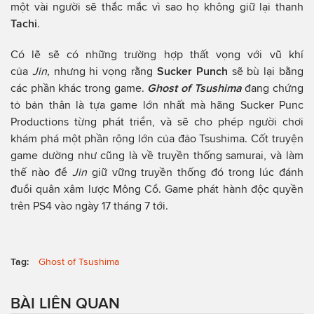
một vài người sẽ thắc mắc vì sao họ không giữ lại thanh
Tachi
.
Có lẽ sẽ có những trường hợp thất vọng với vũ khí
của
Jin,
nhưng hi vọng rằng
Sucker Punch
sẽ bù lại bằng
các phần khác trong game.
Ghost of Tsushima
đang chứng
tỏ bản thân là tựa game lớn nhất mà hãng Sucker Punc
Productions từng phát triển, và sẽ cho phép người chơi
khám phá một phần rộng lớn của đảo Tsushima. Cốt truyện
game dường như cũng là về truyền thống samurai, và làm
thế nào để
Jin
giữ vững truyền thống đó trong lúc đánh
đuổi quân xâm lược Mông Cổ. Game phát hành độc quyền
trên PS4 vào ngày 17 tháng 7 tới.
Tag:
Ghost of Tsushima
BÀI LIÊN QUAN