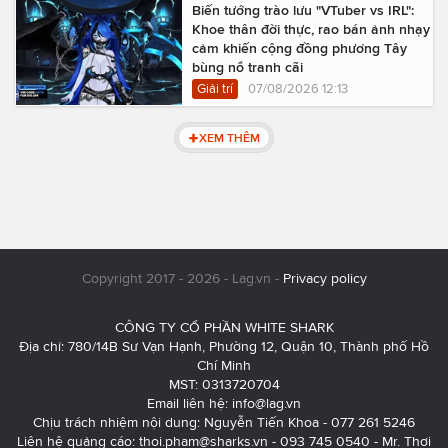
Biến tướng trào lưu "VTuber vs IRL":
Khoe thân đời thực, rao bán ảnh nhạy
cảm khiến cộng đồng phương Tây
bùng nổ tranh cãi
Giải trí
07/08/2026 12:13
XEM THÊM
Copyright 2017 - 2026 - Lag.vn -
Privacy policy
CÔNG TY CỔ PHẦN WHITE SHARK
Địa chỉ: 780/14B Sư Vạn Hạnh, Phường 12, Quận 10, Thành phố Hồ
Chí Minh
MST: 0313720704
Email liên hệ:
info@lag.vn
Chịu trách nhiệm nội dung: Nguyễn Tiến Khoa - 077 261 5246
Liên hệ quảng cáo:
thoi.pham@sharks.vn
- 093 745 0540 - Mr. Thơi