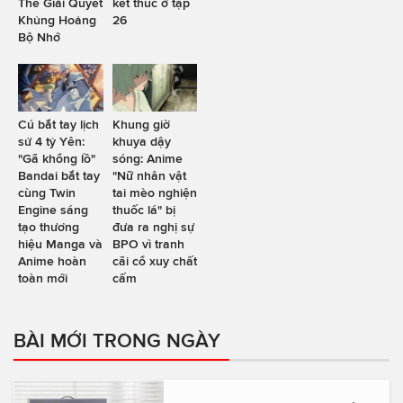
Thể Giải Quyết
kết thúc ở tập
Khủng Hoảng
26
Bộ Nhớ
Cú bắt tay lịch
Khung giờ
sử 4 tỷ Yên:
khuya dậy
"Gã khổng lồ"
sóng: Anime
Bandai bắt tay
"Nữ nhân vật
cùng Twin
tai mèo nghiện
Engine sáng
thuốc lá" bị
tạo thương
đưa ra nghị sự
hiệu Manga và
BPO vì tranh
Anime hoàn
cãi cổ xuy chất
toàn mới
cấm
BÀI MỚI TRONG NGÀY