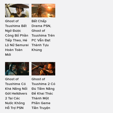
Ghost of
Bất Chấp
Tsushima Bất
Drama PSN,
Ngờ Được
Ghost of
Công Bố Phần
Tsushima Trên
Tiếp Theo, Hé
PC Vẫn Đạt
Lộ Nữ Samurai
Thành Tựu
Hoàn Toàn
Khủng
Mới
Ghost of
Ghost of
Tsushima Có
Tsushima 2 Có
Khả Năng Nối
Đủ Tiềm Năng
Gót Helldivers
Để Khai Thác
2 Tại Các
Thành Một
Nước Không
Phần Game
Hỗ Trợ PSN
Tiền Truyện