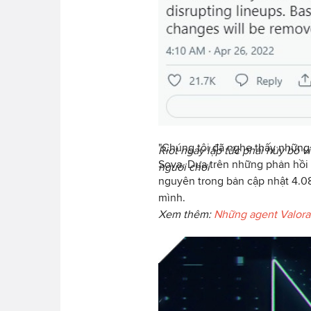
"Chúng tôi đã nghe thấy những 
Riot ngay lập tức phải hủy bỏ v
Sova. Dựa trên những phản hồi 
người chơi
nguyên trong bản cập nhật 4.08.
mình.
Xem thêm:
Những agent Valoran