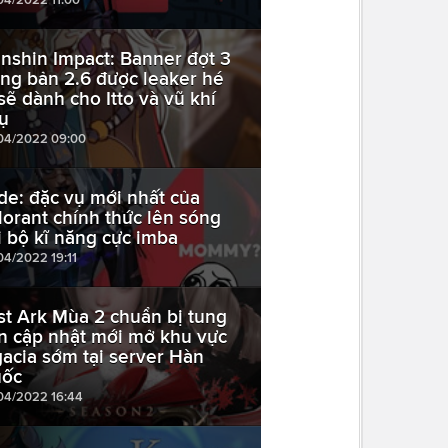
nshin Impact: Banner đợt 3
ong bản 2.6 được leaker hé
 sẽ dành cho Itto và vũ khí
ụ
04/2022 09:00
de: đặc vụ mới nhất của
lorant chính thức lên sóng
i bộ kĩ năng cực imba
04/2022 19:11
st Ark Mùa 2 chuẩn bị tung
n cập nhật mới mở khu vực
gacia sớm tại server Hàn
ốc
04/2022 16:44