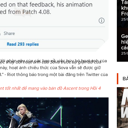
Tả
kh
Fr
25/
Ge
hi
cá
25/
lời phàn này của các bạn về việc hủy bỏ hoạt ảnh của
iệc thay đổi hoạt ảnh của Sova trước sự giận dữ của
này, hoạt ảnh chiêu thức của Sova vẫn sẽ được giữ
" - Riot thông báo trong một bài đăng trên Twitter của
BÀ
t tốt nhất để mang vào bản đồ Ascent trong Hồi 4