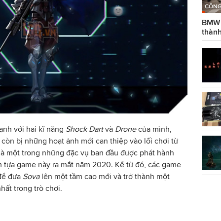
CÔNG
BMW g
thành
ạnh với hai kĩ năng
Shock Dart
và
Drone
của mình,
òn bị những hoạt ảnh mới can thiệp vào lối chơi từ
là một trong những đặc vụ ban đầu được phát hành
m tựa game này ra mắt năm 2020. Kể từ đó, các game
 để đưa
Sova
lên một tầm cao mới và trở thành một
hất trong trò chơi.