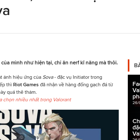
va
ủa mình như hiện tại, chỉ ăn nerf kĩ năng mà thôi.
B
ạt ảnh hiệu ứng của
Sova
- đặc vụ Initiator trong
Fa
ếp thì
Riot Games
đã nhận về hàng đống gạch đá từ
Va
này quá thê thảm.
ph
a chọn nhiều nhất trong Valorant
26/
Ch
đặ
Va
26/