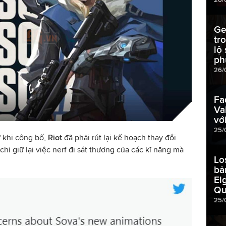
Ge
tr
lộ
ph
26/
Fa
Va
vớ
25/
 khi công bố,
Riot
đã phải rút lại kế hoạch thay đổi
hỉ giữ lại việc nerf đi sát thương của các kĩ năng mà
Lo
bả
El
Qu
25/