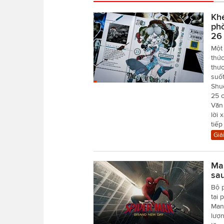
Khé
phò
26
Một 
thức
thươ
suố
Shu
25 
Văn 
lời 
tiếp
Giải
Mar
sa
Bộ 
tại
Man 
lượn