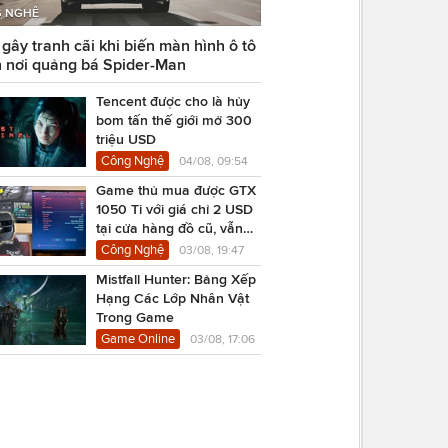
 NGHỆ
ây tranh cãi khi biến màn hình ô tô
 nơi quảng bá Spider-Man
Tencent được cho là hủy
bom tấn thế giới mở 300
triệu USD
Công Nghệ
04/08, 09:54
Game thủ mua được GTX
1050 Ti với giá chỉ 2 USD
tại cửa hàng đồ cũ, vẫn
chạy Cyberpunk 2077
Công Nghệ
03/08, 19:47
Mistfall Hunter: Bảng Xếp
Hạng Các Lớp Nhân Vật
Trong Game
Game Online
03/08, 17:06