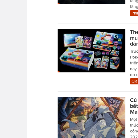
tăng
tăn
Phi
Th
mu
dâ
Trướ
Pok
triể
nay 
do c
Giải
Cú 
bắt
Ma
Một
thức
công
202