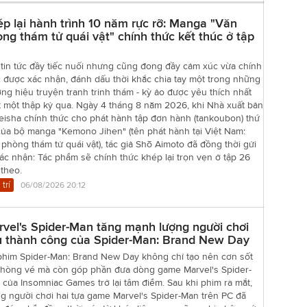
p lại hành trình 10 năm rực rỡ: Manga "Văn
ng thám tử quái vật" chính thức kết thúc ở tập
tin tức đầy tiếc nuối nhưng cũng đong đầy cảm xúc vừa chính
 được xác nhận, đánh dấu thời khắc chia tay một trong những
ng hiệu truyện tranh trinh thám - kỳ ảo được yêu thích nhất
t một thập kỷ qua. Ngày 4 tháng 8 năm 2026, khi Nhà xuất bản
eisha chính thức cho phát hành tập đơn hành (tankoubon) thứ
của bộ manga "Kemono Jihen" (tên phát hành tại Việt Nam:
phòng thám tử quái vật), tác giả Shō Aimoto đã đồng thời gửi
xác nhận: Tác phẩm sẽ chính thức khép lại trọn vẹn ở tập 26
 theo.
 trí
06/08/2026 20:12
vel's Spider-Man tăng mạnh lượng người chơi
u thành công của Spider-Man: Brand New Day
phim Spider-Man: Brand New Day không chỉ tạo nên cơn sốt
 phòng vé mà còn góp phần đưa dòng game Marvel's Spider-
của Insomniac Games trở lại tâm điểm. Sau khi phim ra mắt,
g người chơi hai tựa game Marvel's Spider-Man trên PC đã