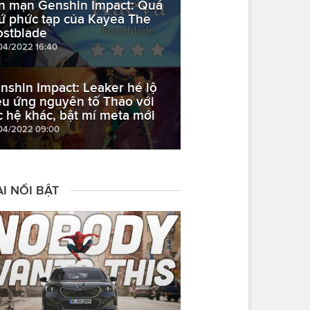
n mạn Genshin Impact: Quá
ứ phức tạp của Kayea The
ostblade
04/2022 16:40
nshin Impact: Leaker hé lộ
ệu ứng nguyên tố Thảo với
c hệ khác, bật mí meta mới
04/2022 09:00
I NỔI BẬT