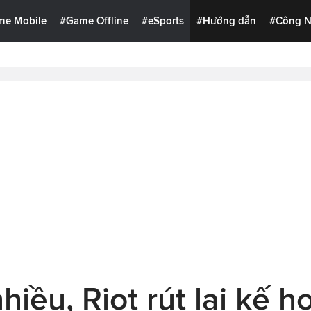
me Mobile
#Game Offline
#eSports
#Hướng dẫn
#Công 
hiều, Riot rút lại kế h