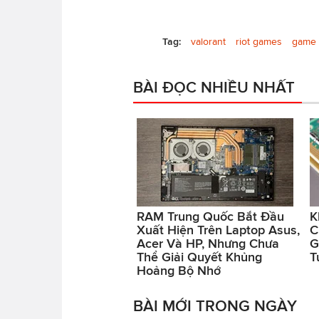
Tag:
valorant
riot games
game 
BÀI ĐỌC NHIỀU NHẤT
RAM Trung Quốc Bắt Đầu
K
Xuất Hiện Trên Laptop Asus,
C
Acer Và HP, Nhưng Chưa
G
Thể Giải Quyết Khủng
T
Hoảng Bộ Nhớ
BÀI MỚI TRONG NGÀY