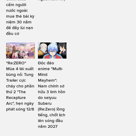
cấm người
nước ngoài
mua thẻ bài kỷ
niệm 30 năm
để đẩy lùi nạn
đầu cơ
"Re:ZERO"
Độc đáo
Mùa 4 tái xuất
anime "Multi-
bùng nổ: Tung
Mind
Trailer cực
Mayhem":
cháy cho phần
Nam chính sở
thứ 2 "The
hữu 3 linh hồn
Recapture
do seiyuu
Arc", hẹn ngày
Subaru
phát sóng 12/8
(Re:Zero) lồng
tiếng, chốt lịch
lên sóng đầu
năm 2027