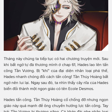
Tháng này chúng ta tiếp tục có hai chương truyện mới. Sau
khi bất ngờ tự đả thương mình ở chap 61, Hades lao lên tấn
công Tần Vương. Bị "khí" của đại diện nhân loại phá thế,
Hades nhanh chóng đổi cách tấn công! Tần Thủy Hoàng bất
ngờ nên lui lại. Ngay sau đó, ta nhìn thấy cây nĩa của Hades
biến đổi thành một ngọn giáo có tên Ecole Desmos.
Hades tấn công. Tần Thủy Hoàng cố chống đỡ nhưng ngọn
giáo này quá mạnh để ông chuyển hướng lực tấn công. Tay
trái Tần Vương bị thương nặng. Cả khán đài phe nhân loại