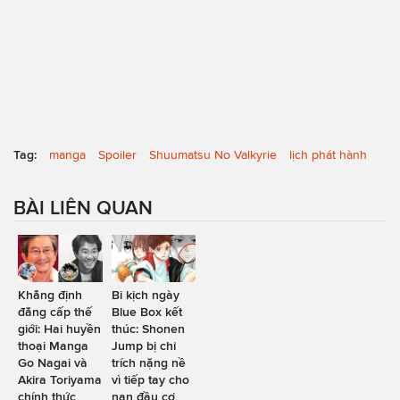
Tag:
manga
Spoiler
Shuumatsu No Valkyrie
lịch phát hành
BÀI LIÊN QUAN
Khẳng định
Bi kịch ngày
đẳng cấp thế
Blue Box kết
giới: Hai huyền
thúc: Shonen
thoại Manga
Jump bị chỉ
Go Nagai và
trích nặng nề
Akira Toriyama
vì tiếp tay cho
chính thức
nạn đầu cơ,