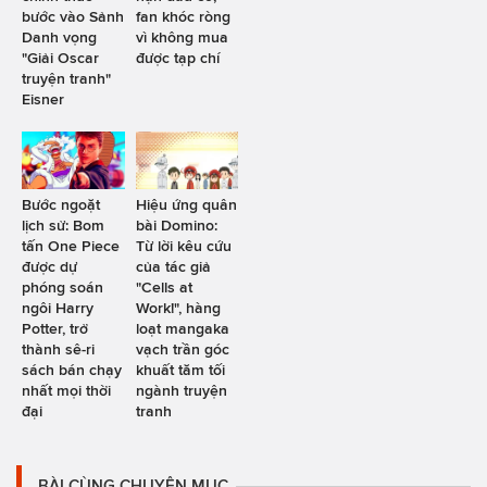
bước vào Sảnh
fan khóc ròng
Danh vọng
vì không mua
"Giải Oscar
được tạp chí
truyện tranh"
Eisner
Bước ngoặt
Hiệu ứng quân
lịch sử: Bom
bài Domino:
tấn One Piece
Từ lời kêu cứu
được dự
của tác giả
phóng soán
"Cells at
ngôi Harry
Work!", hàng
Potter, trở
loạt mangaka
thành sê-ri
vạch trần góc
sách bán chạy
khuất tăm tối
nhất mọi thời
ngành truyện
đại
tranh
BÀI CÙNG CHUYÊN MỤC