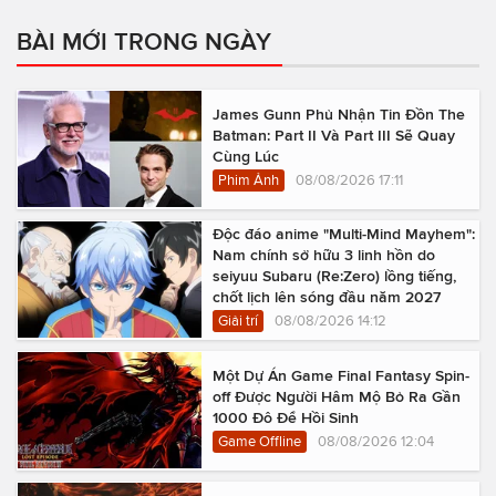
BÀI MỚI TRONG NGÀY
James Gunn Phủ Nhận Tin Đồn The
Batman: Part II Và Part III Sẽ Quay
Cùng Lúc
Phim Ảnh
08/08/2026 17:11
Độc đáo anime "Multi-Mind Mayhem":
Nam chính sở hữu 3 linh hồn do
seiyuu Subaru (Re:Zero) lồng tiếng,
chốt lịch lên sóng đầu năm 2027
Giải trí
08/08/2026 14:12
Một Dự Án Game Final Fantasy Spin-
off Được Người Hâm Mộ Bỏ Ra Gần
1000 Đô Để Hồi Sinh
Game Offline
08/08/2026 12:04