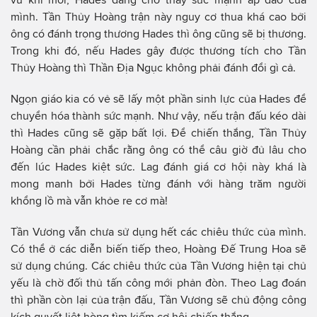
mình. Tần Thủy Hoàng trận này nguy cơ thua khá cao bởi
ông có đánh trọng thương Hades thì ông cũng sẽ bị thương.
Trong khi đó, nếu Hades gây được thương tích cho Tần
Thủy Hoàng thì Thần Địa Ngục không phải đánh đổi gì cả.
Ngọn giáo kia có vẻ sẽ lấy một phần sinh lực của Hades để
chuyển hóa thành sức mạnh. Như vậy, nếu trận đấu kéo dài
thì Hades cũng sẽ gặp bất lợi. Để chiến thắng, Tần Thủy
Hoàng cần phải chắc rằng ông có thể câu giờ đủ lâu cho
đến lúc Hades kiệt sức. Lag đánh giá cơ hội này khá là
mong manh bởi Hades từng đánh với hàng trăm người
khổng lồ mà vẫn khỏe re cơ mà!
Tần Vương vẫn chưa sử dụng hết các chiêu thức của mình.
Có thể ở các diễn biến tiếp theo, Hoàng Đế Trung Hoa sẽ
sử dụng chúng. Các chiêu thức của Tần Vương hiện tại chủ
yếu là chờ đối thủ tấn công mới phản đòn. Theo Lag đoán
thì phần còn lại của trận đấu, Tần Vương sẽ chủ động công
kích quyết liệt hòng tìm kiếm cơ hội chiến thắng.