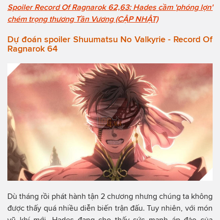
Spoiler Record Of Ragnarok 62,63: Hades cầm 'phóng lợn'
chém trọng thương Tần Vương (CẬP NHẬT)
Dự đoán spoiler Shuumatsu No Valkyrie - Record Of
Ragnarok 64
Dù tháng rồi phát hành tận 2 chương nhưng chúng ta không
được thấy quá nhiều diễn biến trận đấu. Tuy nhiên, với món
vũ khí mới, Hades đang cho thấy sức mạnh áp đảo của