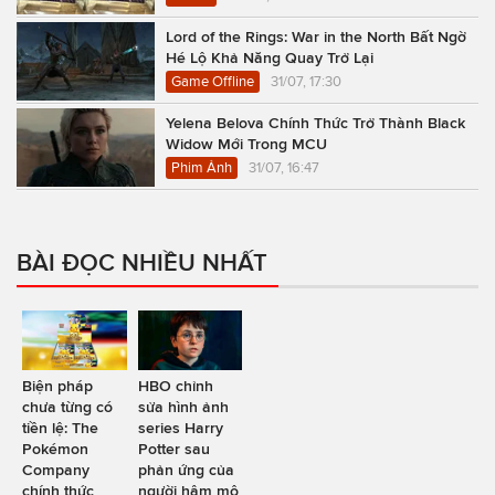
Lord of the Rings: War in the North Bất Ngờ
Hé Lộ Khả Năng Quay Trở Lại
Game Offline
31/07, 17:30
Yelena Belova Chính Thức Trở Thành Black
Widow Mới Trong MCU
Phim Ảnh
31/07, 16:47
BÀI ĐỌC NHIỀU NHẤT
Biện pháp
HBO chỉnh
chưa từng có
sửa hình ảnh
tiền lệ: The
series Harry
Pokémon
Potter sau
Company
phản ứng của
chính thức
người hâm mộ