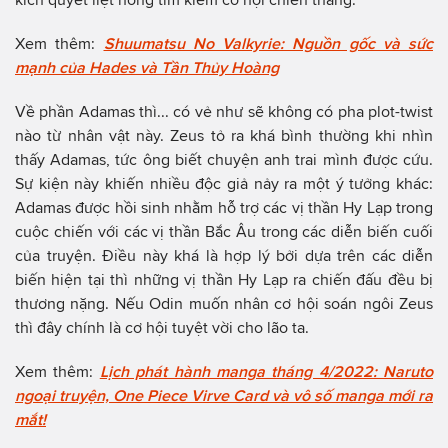
Xem thêm:
Shuumatsu No Valkyrie: Nguồn gốc và sức
mạnh của Hades và Tần Thủy Hoàng
Về phần Adamas thì... có vẻ như sẽ không có pha plot-twist
nào từ nhân vật này. Zeus tỏ ra khá bình thường khi nhìn
thấy Adamas, tức ông biết chuyện anh trai mình được cứu.
Sự kiện này khiến nhiều độc giả nảy ra một ý tưởng khác:
Adamas được hồi sinh nhằm hỗ trợ các vị thần Hy Lạp trong
cuộc chiến với các vị thần Bắc Âu trong các diễn biến cuối
của truyện. Điều này khá là hợp lý bởi dựa trên các diễn
biến hiện tại thì những vị thần Hy Lạp ra chiến đấu đều bị
thương nặng. Nếu Odin muốn nhân cơ hội soán ngôi Zeus
thì đây chính là cơ hội tuyệt vời cho lão ta.
Xem thêm:
Lịch phát hành manga tháng 4/2022: Naruto
ngoại truyện, One Piece Virve Card và vô số manga mới ra
mắt!