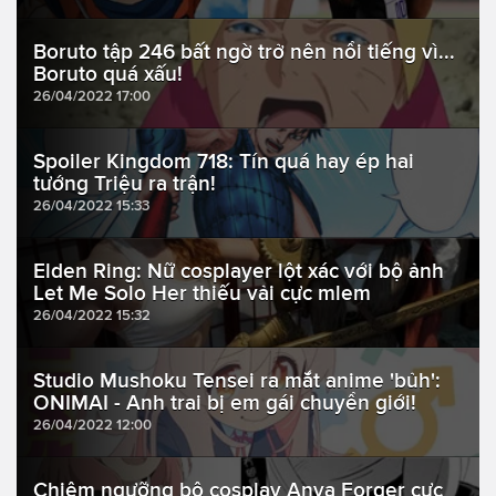
Boruto tập 246 bất ngờ trở nên nổi tiếng vì...
Boruto quá xấu!
26/04/2022 17:00
Spoiler Kingdom 718: Tín quá hay ép hai
tướng Triệu ra trận!
26/04/2022 15:33
Elden Ring: Nữ cosplayer lột xác với bộ ảnh
Let Me Solo Her thiếu vải cực mlem
26/04/2022 15:32
Studio Mushoku Tensei ra mắt anime 'bủh':
ONIMAI - Anh trai bị em gái chuyển giới!
26/04/2022 12:00
Chiêm ngưỡng bộ cosplay Anya Forger cực