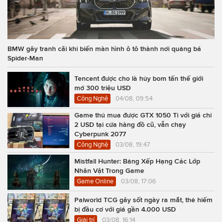
BMW gây tranh cãi khi biến màn hình ô tô thành nơi quảng bá
Spider-Man
Tencent được cho là hủy bom tấn thế giới
mở 300 triệu USD
Công Nghệ
04/08, 09:54
Game thủ mua được GTX 1050 Ti với giá chỉ
2 USD tại cửa hàng đồ cũ, vẫn chạy
Cyberpunk 2077
Công Nghệ
03/08, 19:47
Mistfall Hunter: Bảng Xếp Hạng Các Lớp
Nhân Vật Trong Game
Game Online
03/08, 17:06
Palworld TCG gây sốt ngày ra mắt, thẻ hiếm
bị đầu cơ với giá gần 4.000 USD
Giải trí
03/08, 16:14