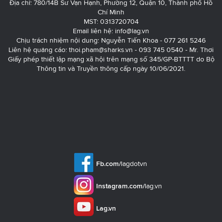
Địa chỉ: 780/14B Sư Vạn Hạnh, Phường 12, Quận 10, Thành phố Hồ
Chí Minh
MST: 0313720704
Email liên hệ:
info@lag.vn
Chịu trách nhiệm nội dung: Nguyễn Tiến Khoa - 077 261 5246
Liên hệ quảng cáo:
thoi.pham@sharks.vn
- 093 745 0540 - Mr. Thơi
Giấy phép thiết lập mạng xã hội trên mạng số 345/GP-BTTTT do Bộ
Thông tin và Truyền thông cấp ngày 10/06/2021.
Fb.com/
lagdotvn
Instagram.com/
lag.vn
Lag.vn