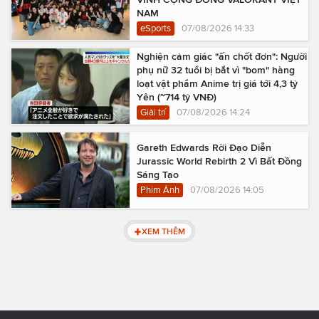
NAM
eSports
07/08/2026 14:33
Nghiện cảm giác "ấn chốt đơn": Người
phụ nữ 32 tuổi bị bắt vì "bom" hàng
loạt vật phẩm Anime trị giá tới 4,3 tỷ
Yên (~714 tỷ VNĐ)
Giải trí
07/08/2026 14:24
Gareth Edwards Rời Đạo Diễn
Jurassic World Rebirth 2 Vì Bất Đồng
Sáng Tạo
Phim Ảnh
07/08/2026 14:05
XEM THÊM