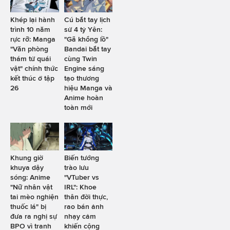
Khép lại hành
Cú bắt tay lịch
trình 10 năm
sử 4 tỷ Yên:
rực rỡ: Manga
"Gã khổng lồ"
"Văn phòng
Bandai bắt tay
thám tử quái
cùng Twin
vật" chính thức
Engine sáng
kết thúc ở tập
tạo thương
26
hiệu Manga và
Anime hoàn
toàn mới
Khung giờ
Biến tướng
khuya dậy
trào lưu
sóng: Anime
"VTuber vs
"Nữ nhân vật
IRL": Khoe
tai mèo nghiện
thân đời thực,
thuốc lá" bị
rao bán ảnh
đưa ra nghị sự
nhạy cảm
BPO vì tranh
khiến cộng