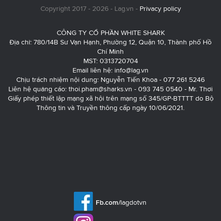
Copyright 2017 - 2026 - Lag.vn -
Privacy policy
CÔNG TY CỔ PHẦN WHITE SHARK
Địa chỉ: 780/14B Sư Vạn Hạnh, Phường 12, Quận 10, Thành phố Hồ
Chí Minh
MST: 0313720704
Email liên hệ:
info@lag.vn
Chịu trách nhiệm nội dung: Nguyễn Tiến Khoa - 077 261 5246
Liên hệ quảng cáo:
thoi.pham@sharks.vn
- 093 745 0540 - Mr. Thơi
Giấy phép thiết lập mạng xã hội trên mạng số 345/GP-BTTTT do Bộ
Thông tin và Truyền thông cấp ngày 10/06/2021.
Fb.com/
lagdotvn