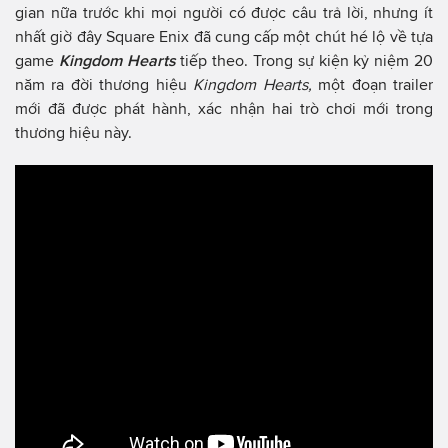
gian nữa trước khi mọi người có được câu trả lời, nhưng ít
nhất giờ đây Square Enix đã cung cấp một chút hé lộ về tựa
game
Kingdom Hearts
tiếp theo. Trong sự kiện kỷ niệm 20
năm ra đời thương hiệu
Kingdom Hearts,
một đoạn trailer
mới đã được phát hành, xác nhận hai trò chơi mới trong
thương hiệu này.