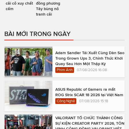
cãi cổ xuy chất
đồng phương
cấm
Tây bùng nổ
tranh cãi
BÀI MỚI TRONG NGÀY
Adam Sandler Tái Xuất Cùng Dàn Sao
Trong Grown Ups 3, Chính Thức Khởi
Quay Sau Hơn Một Thập Kỷ
Phim Ảnh
07/08/2026 16:08
ASUS Republic of Gamers ra mắt
ROG Strix SCAR 18 2026 tại Việt Nam
Công Nghệ
07/08/2026 15:18
VALORANT TỔ CHỨC THÀNH CÔNG
SỰ KIỆN CREATOR PARTY 2026, TÔN
VINH CỘNG ĐỒNG VALORANT VIỆT