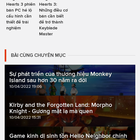
Hearts 3 phiên
Hearts 3:
bản PC hé lộ
Những điều cơ
cấu hình cần
bản cần biết
thiết để trải
để trở thành
nghiệm
Keyblade
Master
BÀI CÙNG CHUYÊN MỤC
Sự phát triển của thương hiệu Monkey
Island sau hơn 30 năm ra đời
10/04/2022 19:06
Kirby and the Forgotten Land: Morpho
Knight - Gương mặt lạ mà quen
10/04/2022 15:31
Game kinh dị sinh tồn Hello Neighbor chính