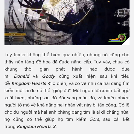
Tuy trailer không thể hiện quá nhiều, nhưng nó cũng cho
thấy nền tảng đồ họa đã được nâng cấp. Tuy vậy, chưa có
khung thời gian phát hành nào được đưa
ra.
Donald
và
Goofy
cũng xuất hiện sau khi tiêu
đề
Kingdom Hearts 4
lộ diện, và có vẻ như cả hai đang tìm
kiếm một ai đó có thể "giúp đỡ". Một ngọn lửa xanh bất ngờ
xuất hiện, nhưng sau đó đổi sang màu đỏ, và khiến nhiều
người tò mò về khả năng hai nhân vật này bị tấn công. Có lẽ
cho dù người mà hai anh chàng đang tìm là ai đi chăng nữa,
họ cũng có thể giúp họ tìm kiếm
Sora,
sau cái kết
trong
Kingdom Hearts 3.