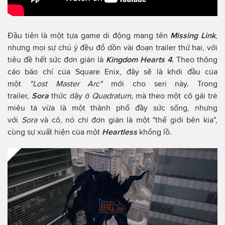
Đầu tiên là một tựa game di động mang tên
Missing Link
,
nhưng mọi sự chú ý đều đổ dồn vài đoạn trailer thứ hai, với
tiêu đề hết sức đơn giản là
Kingdom Hearts 4.
Theo thông
cáo báo chí của Square Enix, đây sẽ là khởi đầu của
một
"Lost Master Arc"
mới cho seri này. Trong
trailer,
Sora
thức dậy ở
Quadratum,
mà theo một cô gái trẻ
miêu tả vừa là một thành phố đầy sức sống, nhưng
với
Sora
và cô, nó chỉ đơn giản là một "thế giới bên kia",
cùng sự xuất hiện của một
Heartless
khổng lồ.