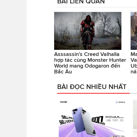
BÀI LIÊN QUAN
Asssassin’s Creed Valhalla
Ma
hợp tác cùng Monster Hunter
Va
World mang Odogaron đến
Ub
Bắc Âu
nă
BÀI ĐỌC NHIỀU NHẤT