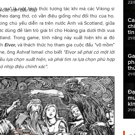
22/
ng mạ" là một hình thức tương tác khi mà các Viking sỉ
 các trận đấu Rap
heo dạng thơ, có vần điệu giống như đối thủ của họ.
Ca
king chủ yếu diễn ra trên nước Anh và Scotland, giữa
ch
ợc dùng để làm trò giải trí cho Hoàng gia dưới thời vua
tin
land. Trong game, tính năng này xuất hiện khi ai đó
21/
nh
Eivor,
và thách thức họ tham gia cuộc đấu "võ mồm"
e, ông Ashraf Ismail cho biết
"Eivor sẽ phải có một lời
Ga
ều lựa chọn xuất hiện, và phải tìm ra lựa chọn phù hợp
ph
có nhịp điệu chính xác".
th
21/
Đạ
mu
ki
21/