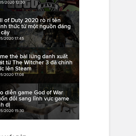
05/2020 12:30
ll of Duty 2020 rò rỉ tên
ính thức từ một nguồn đáng
 cậy
05/2020 17:45
me thẻ bài lừng danh xuất
át từ The Witcher 3 đã chính
ức lên Steam
05/2020 17:08
o diễn game God of War
ốn đổi sang lĩnh vực game
nh dị
05/2020 15:30