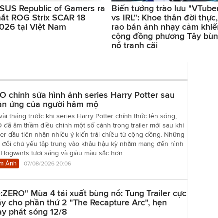
SUS Republic of Gamers ra
Biến tướng trào lưu "VTube
ắt ROG Strix SCAR 18
vs IRL": Khoe thân đời thực,
026 tại Việt Nam
rao bán ảnh nhạy cảm khiế
cộng đồng phương Tây bù
nổ tranh cãi
 chỉnh sửa hình ảnh series Harry Potter sau
ản ứng của người hâm mộ
vài tháng trước khi series Harry Potter chính thức lên sóng,
đã âm thầm điều chỉnh một số cảnh trong trailer mới sau khi
er đầu tiên nhận nhiều ý kiến trái chiều từ cộng đồng. Những
y đổi chủ yếu tập trung vào khâu hậu kỳ nhằm mang đến hình
 Hogwarts tươi sáng và giàu màu sắc hơn.
m Ảnh
07/08/2026 20:06
:ZERO" Mùa 4 tái xuất bùng nổ: Tung Trailer cực
y cho phần thứ 2 "The Recapture Arc", hẹn
y phát sóng 12/8