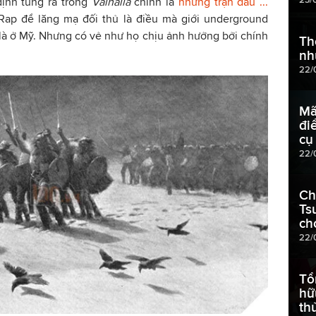
định tung ra trong
Valhalla
chính là
những trận đấu ...
 Rap để lăng mạ đối thủ là điều mà giới underground
là ở Mỹ. Nhưng có vẻ như họ chịu ảnh hưởng bởi chính
Th
nh
22/
Mã
đi
cụ
22/
Ch
Ts
ch
22/
Tổ
hữ
th