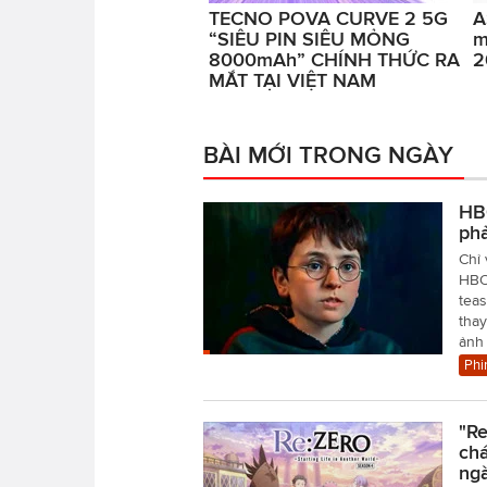
TECNO POVA CURVE 2 5G
A
“SIÊU PIN SIÊU MỎNG
m
8000mAh” CHÍNH THỨC RA
2
MẮT TẠI VIỆT NAM
BÀI MỚI TRONG NGÀY
HBO
ph
Chỉ 
HBO 
teas
tha
ảnh
Phi
"Re
chá
ngà