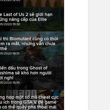
e Last of Us 2 sẽ giới hạn
ững nâng cấp của Ellie
05/2020 19:30
i thì Biomutant cũng có thời
ểm ra mắt, nhưng vẫn chưa
 thể
05/2020 16:31
iến đấu trong Ghost of
ushima sẽ khó hơn người
ơi nghĩ
05/2020 15:10
ng hợp một số mã cheat cực
u ích trong GTA V để game
ủ có thể quậy phá thoải mái