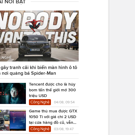
I NỔI BẬT
 NGHỆ
ây tranh cãi khi biến màn hình ô tô
 nơi quảng bá Spider-Man
Tencent được cho là hủy
bom tấn thế giới mở 300
triệu USD
Công Nghệ
04/08, 09:54
Game thủ mua được GTX
1050 Ti với giá chỉ 2 USD
tại cửa hàng đồ cũ, vẫn
chạy Cyberpunk 2077
Công Nghệ
03/08, 19:47