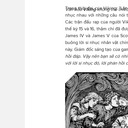
Trong thời đại của Viking, "Lă
Văn hóa
Viking
không thể thiếu
nhục nhau với những câu nói t
Các trận đấu rap của người Vi
thế kỷ 15 và 16, thậm chí đã đư
James IV và James V của Scot
buông lời sỉ nhục nhân vật chí
này. Giám đốc sáng tạo của gam
hồi đáp. Vậy nên bạn sẽ có nhi
với lời sỉ nhục đó, lời phản hồi 