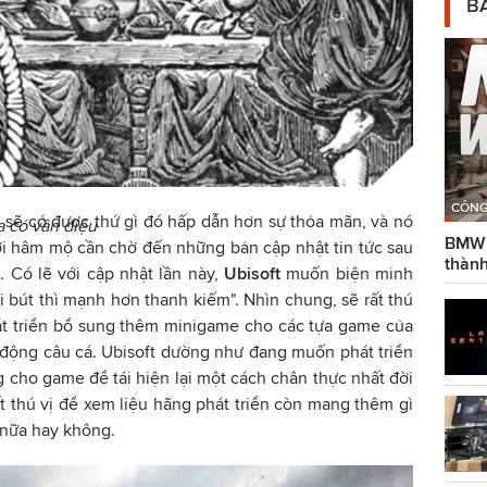
BÀ
CÔNG
i sẽ có được thứ gì đó hấp dẫn hơn sự thỏa mãn, và nó
ạ có vần điệu
BMW g
 hâm mộ cần chờ đến những bản cập nhật tin tức sau
thành
. Có lẽ với cập nhật lần này,
Ubisoft
muốn biện minh
i bút thì mạnh hơn thanh kiếm". Nhìn chung, sẽ rất thú
át triển bổ sung thêm minigame cho các tựa game của
 động câu cá. Ubisoft dường như đang muốn phát triển
g cho game để tái hiện lại một cách chân thực nhất đời
ất thú vị để xem liệu hãng phát triển còn mang thêm gì
nữa hay không.