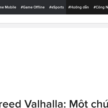
me Mobile
#Game Offline
#eSports
#Hướng dẫn
#Công 
eed Valhalla: Một chút