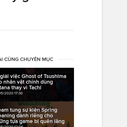
ÀI CÙNG CHUYÊN MỤC
 giải việc Ghost of Tsushima
o nhân vật chính dùng
tana thay vì Tachi
05/2020 17:30
eam tung sự kiện Spring
eaning dành riêng cho
ững tựa game bị quên lãng
05/2020 12:06