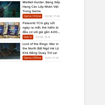
Mistfall Hunter: Bảng Xếp
Hạng Các Lớp Nhân Vật
Trong Game
Game Online
03/08, 17:06
Palworld TCG gây sốt
ngày ra mắt, thẻ hiếm bị
đầu cơ với giá gần 4.000
USD
Giải trí
03/08, 16:14
Lord of the Rings: War in
the North Bất Ngờ Hé Lộ
Khả Năng Quay Trở Lại
Game Offline
31/07, 17:30