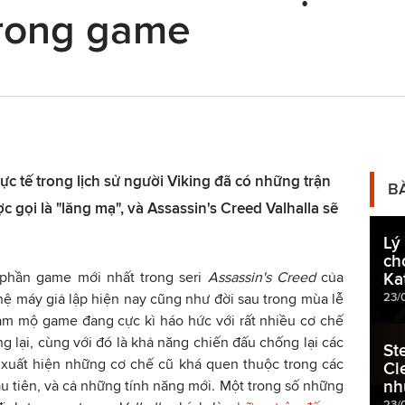
trong game
ực tế trong lịch sử người Viking đã có những trận
B
 gọi là "lăng mạ", và Assassin's Creed Valhalla sẽ
Lý
ch
 phần game mới nhất trong seri
Assassin's Creed
của
Ka
23/
 hệ máy giả lập hiện nay cũng như đời sau trong mùa lễ
m mộ game đang cực kì háo hức với rất nhiều cơ chế
g lại, cùng với đó là khả năng chiến đấu chống lại các
St
 xuất hiện những cơ chế cũ khá quen thuộc trong các
Cl
nh
u tiên, và cả những tính năng mới. Một trong số những
23/