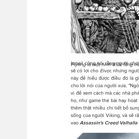
Ismail cũng nói rằng người chơ
Flyting là một hình thức lăng m
sẽ có lợi cho
Eivor,
nhưng người
này để hiểu được điều đó là gì
cho lời nói của người xưa, "Ngò
vị để xem cách mà các nhà ph
họ, như game thẻ bài hay hoạt
thêm thật nhiều chi tiết bổ sun
sống của người Viking, và sẽ r
vao
Assassin's Creed Valhalla